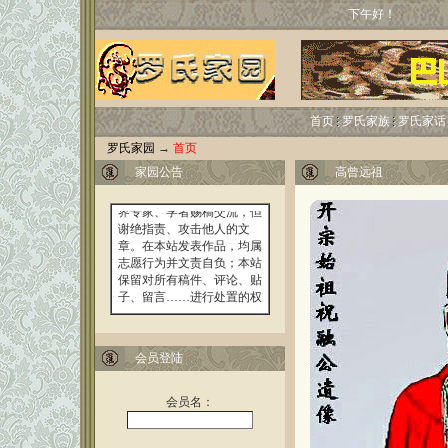
下午好！
●
欢迎川、渝两地罗氏族
人向本站提供县处级及以
上、或具有高级职称、或在
某方面有突出成绩者的个人
首页
罗氏家族
罗氏家话
简历和事迹材料。发E-mail
00
罗氏家园
→
首页
或 贴到留言本或论坛均可。
家园公告
高曾远祖
●
本站诚邀罗氏宗亲和各
界专家、学者赐稿交流，但
谢绝指责、攻击他人的文
章。在本站发表作品，均属
志愿行为并文责自负；本站
保留对所有稿件、评论、贴
子、留言……进行处置的权
利；引用本站资料，请遵守
著作权法相关规定，注明作
者和出处，以示对作者、编
者劳动的尊重，并承担由此
会员登陆
而产生的法律责任。
●
本站刊发的资料，除原
会员名：
创作品外，部分收集于网或
录自其他典籍并凡有可能都
注明了出处，谨向作者表示