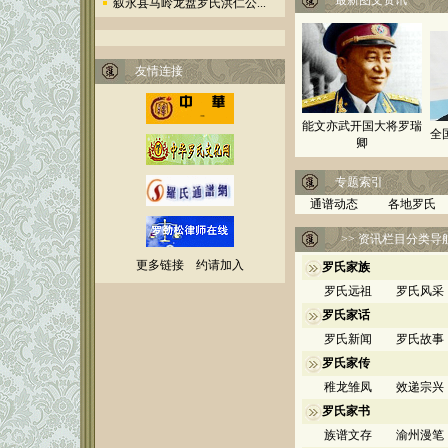
最新图文资讯
叙永县马岭龙盘罗氏洪仁公...
动，也不直接反映社会政
治、经济生活，采摘的资料
仅为家族成员自我参考，不
反映本站任何立场及观点，
友情连接
不负责证实其原创性及真实
性，亦不对引用本站资料的
后果承担任何责任。
能文亦武开国大将罗瑞
全
卿
专题索引
通谱动态
各地罗氏
>> 资讯栏目分类导
更多链接
约请加入
罗氏家族
罗氏远祖
罗氏风采
罗氏家话
罗氏新闻
罗氏故事
罗氏家传
稚龙雏凤
效递宗兴
罗氏家书
族谱文存
渝州漫笔