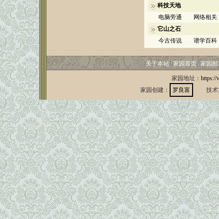
科技天地
电脑旁通
网络相关
它山之石
今古传说
谱学百科
关于本站
家园首页
家园邮
家园地址：
https:/
家园创建：
罗良富
技术支