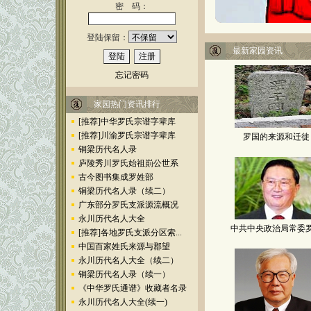
密 码：
感谢；如果原作者认为涉及
了著作权问题，请来信告
之，本站将在第一时间内予
登陆保留：
以撤除，但对原媒体的侵权
最新家园资讯
行为不承担连带责任。
忘记密码
●
本站是自己制作、自己
管理、自费维持，以罗姓姓
氏文化为核心内容的公益网
家园热门资讯排行
站，不从属于任何组织，不
[推荐]中华罗氏宗谱字辈库
从事任何形式的商业赢利活
[推荐]川渝罗氏宗谱字辈库
动，也不直接反映社会政
罗国的来源和迁徙
治、经济生活，采摘的资料
铜梁历代名人录
仅为家族成员自我参考，不
庐陵秀川罗氏始祖崱公世系
反映本站任何立场及观点，
古今图书集成罗姓部
不负责证实其原创性及真实
铜梁历代名人录（续二）
性，亦不对引用本站资料的
广东部分罗氏支派源流概况
后果承担任何责任。
永川历代名人大全
●
欢迎川、渝两地罗氏族
中共中央政治局常委
[推荐]各地罗氏支派分区索...
人向本站提供县处级及以
中国百家姓氏来源与郡望
上、或具有高级职称、或在
永川历代名人大全（续二）
某方面有突出成绩者的个人
铜梁历代名人录（续一）
简历和事迹材料。发E-mail
或 贴到留言本或论坛均可。
《中华罗氏通谱》收藏者名录
永川历代名人大全(续一)
●
本站诚邀罗氏宗亲和各