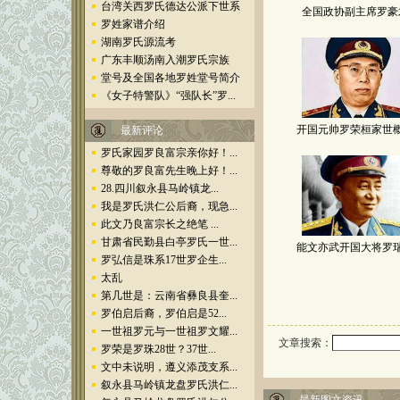
台湾关西罗氏德达公派下世系
界专家、学者赐稿交流，但
全国政协副主席罗豪
罗姓家谱介绍
谢绝指责、攻击他人的文
章。在本站发表作品，均属
湖南罗氏源流考
志愿行为并文责自负；本站
广东丰顺汤南入潮罗氏宗族
保留对所有稿件、评论、贴
堂号及全国各地罗姓堂号简介
子、留言……进行处置的权
《女子特警队》“强队长”罗...
利；引用本站资料，请遵守
著作权法相关规定，注明作
开国元帅罗荣桓家世
者和出处，以示对作者、编
最新评论
者劳动的尊重，并承担由此
罗氏家园罗良富宗亲你好！...
而产生的法律责任。
尊敬的罗良富先生晚上好！...
●
本站刊发的资料，除原
28.四川叙永县马岭镇龙...
创作品外，部分收集于网或
我是罗氏洪仁公后裔，现急...
录自其他典籍并凡有可能都
此文乃良富宗长之绝笔 ...
注明了出处，谨向作者表示
甘肃省民勤县白亭罗氏一世...
感谢；如果原作者认为涉及
能文亦武开国大将罗
罗弘信是珠系17世罗企生...
了著作权问题，请来信告
太乱
之，本站将在第一时间内予
以撤除，但对原媒体的侵权
第几世是：云南省彝良县奎...
行为不承担连带责任。
罗伯启后裔，罗伯启是52...
一世祖罗元与一世祖罗文耀...
●
本站是自己制作、自己
文章搜索：
罗荣是罗珠28世？37世...
管理、自费维持，以罗姓姓
氏文化为核心内容的公益网
文中未说明，遵义添茂支系...
站，不从属于任何组织，不
叙永县马岭镇龙盘罗氏洪仁...
从事任何形式的商业赢利活