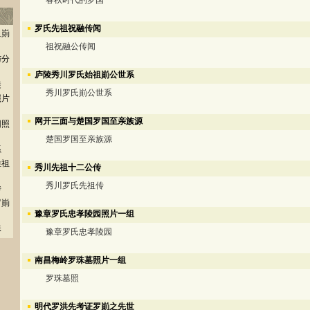
春秋时代的罗国
罗氏先祖祝融传闻
祖崱
祖祝融公传闻
与分
庐陵秀川罗氏始祖崱公世系
徙
秀川罗氏崱公世系
照片
网开三面与楚国罗国至亲族源
园照
楚国罗国至亲族源
系
姓祖
秀川先祖十二公传
秀川罗氏先祖传
传
罗崱
豫章罗氏忠孝陵园照片一组
珠
豫章罗氏忠孝陵园
南昌梅岭罗珠墓照片一组
罗珠墓照
明代罗洪先考证罗崱之先世