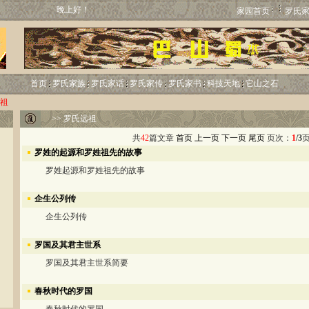
晚上好！
家园首页
罗氏
首页
罗氏家族
罗氏家话
罗氏家传
罗氏家书
科技天地
它山之石
祖
>>
罗氏远祖
共
42
篇文章
首页
上一页
下一页
尾页
页次：
1
/3
罗姓的起源和罗姓祖先的故事
罗姓起源和罗姓祖先的故事
企生公列传
企生公列传
罗国及其君主世系
罗国及其君主世系简要
春秋时代的罗国