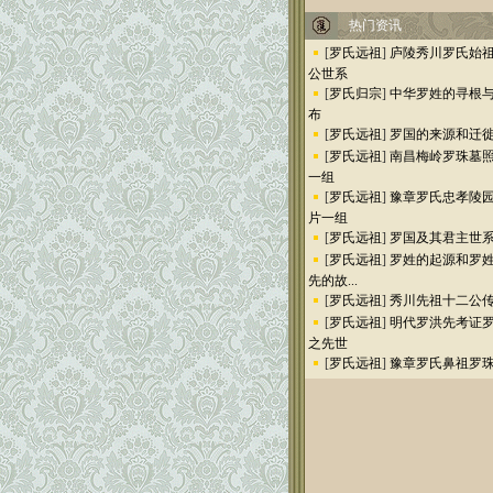
热门资讯
[
罗氏远祖
]
庐陵秀川罗氏始
公世系
[
罗氏归宗
]
中华罗姓的寻根
布
[
罗氏远祖
]
罗国的来源和迁
[
罗氏远祖
]
南昌梅岭罗珠墓
一组
[
罗氏远祖
]
豫章罗氏忠孝陵
片一组
[
罗氏远祖
]
罗国及其君主世
[
罗氏远祖
]
罗姓的起源和罗
先的故...
[
罗氏远祖
]
秀川先祖十二公
[
罗氏远祖
]
明代罗洪先考证
之先世
[
罗氏远祖
]
豫章罗氏鼻祖罗