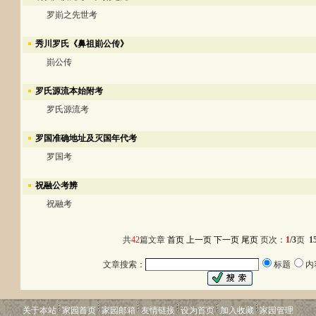
罗崱之先世考
秀川罗氏《鼻祖崱公传》
崱公传
罗氏源流本始附考
罗氏源流考
罗国准确地址及灭国年代考
罗国考
祝融公考辨
祝融考
共
42
篇文章
首页
上一页
下一页
尾页
页次：
1
/3
页
1
文章搜索：
标题
内
关于本站
家园首页
家园邮箱
友情链接
设为首页
加入收藏
家园管理