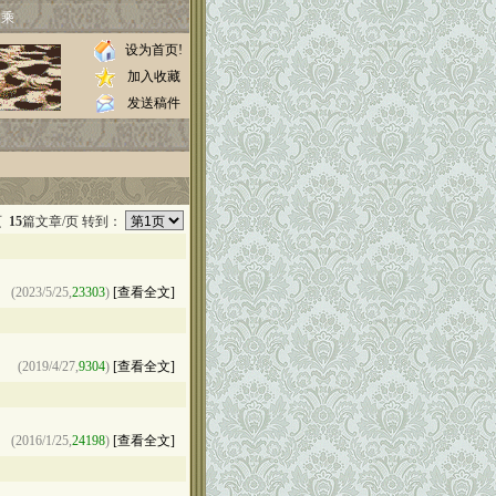
家乘
设为首页!
加入收藏
发送稿件
页
15
篇文章/页 转到：
(2023/5/25,
23303
)
[查看全文]
(2019/4/27,
9304
)
[查看全文]
(2016/1/25,
24198
)
[查看全文]