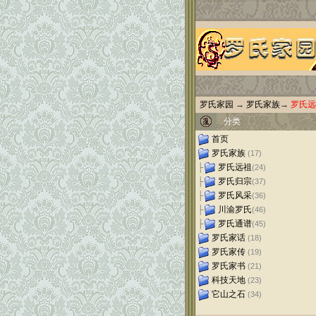
罗氏家园
→
罗氏家族
→
罗氏远
分类
首页
罗氏家族
(17)
├
罗氏远祖
(24)
├
罗氏归宗
(37)
├
罗氏风采
(36)
├
川渝罗氏
(46)
├
罗氏通谱
(45)
罗氏家话
(18)
罗氏家传
(19)
罗氏家书
(21)
科技天地
(23)
它山之石
(34)