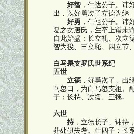
好智
，仁达公子。讳
出，以好勇次子立德为继
好勇
，仁祖公子。讳
复之女唐氏，生卒上谱未
自此始盛：长立礼、次立
智为後、三立恥、四立节
白马嶴支罗氏世系纪
五世
立德
，好勇次子。出
马嶴口，为白马嶴支祖。
子：长持、次援、三拯。
六世
持
，立德长子。讳持
葬处俱失考。生四子：长