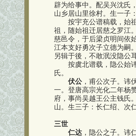
辟为给事中。配吴兴沈氏
山乡居山里徐村。生一子
按宇充公谱稿载，始祖
祖，随始祖迁居慈之罗江
慈邑令，于后梁贞明间依
江本支好勇次子立德为嗣
另辑于後，不敢泯没隐公
按虞北谱载，隐公始讳
氏。
伏公
，甫公次子。讳
一。登唐高宗光化二年杨
府，事尚吴越王公主钱氏
山。生三子：长仁绍、次
三世
仁达
，隐公之子。讳