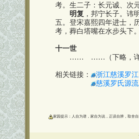
考。生二子：长元诚、次
明复
，邦宁长子。讳
五。登宋嘉熙四年进士，
考，葬白塔嘴在水步头下
十一世
…… ……（下略，详
相关链接：
浙江慈溪罗江
相关链接：
慈溪罗氏源流
oooooooooo
家园提示：人自为谱，家自为说，正误自辨，取舍自