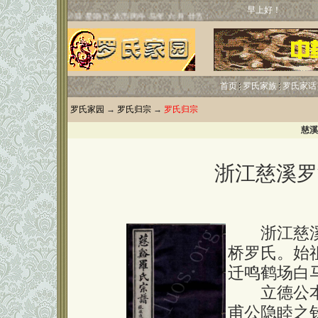
早上好！
首页
罗氏家族
罗氏家话
罗氏家园
→
罗氏归宗
→
罗氏归宗
慈溪
浙江慈溪罗
浙江慈溪
桥罗氏。始
迁鸣鹤场白
立德公本
甫公隐睦之