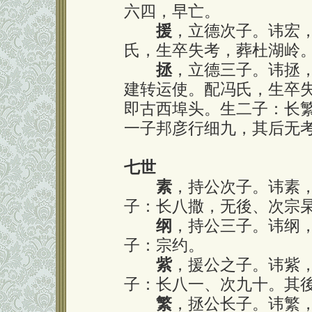
六四，早亡。
援
，立德次子。讳宏
氏，生卒失考，葬杜湖岭
拯
，立德三子。讳拯
建转运使。配冯氏，生卒
即古西埠头。生二子：长
一子邦彦行细九，其后无
七世
素
，持公次子。讳素
子：长八撒，无後、次宗
纲
，持公三子。讳纲
子：宗约。
紫
，援公之子。讳紫
子：长八一、次九十。其
繁
，拯公长子。讳繁