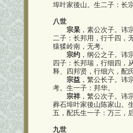
埠叶家後山。生二子：长
八世
宗杲
，素公次子。讳
二子：长邦用，行千四，
猿猱岭南，无考。
宗约
，纲公之子。讳
四子：长邦瑞，行细四，
释、四邦贤，行细六，配
宗益
，繁公长子。讳
考。生一子：邦华。
宗祥
，繁公次子。讳
葬石埠叶家後山陈家山。
五，配氏生一子：万三，
九世