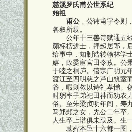
慈溪罗氏甫公世系纪
始祖
甫公
，公讳甫字令则
各叙所载。
公年十三善诗赋通五经
颜标榜进士，拜起居郎，
给事中，知制诰转翰林学
嬉，政委宦官田令孜。公
于睦之桐庐。僖宗广明元
渡江至四明慈之芦山筑室
谷，暇则教以诗礼孝悌。
时躬率子弟祀田神而劝农
俗。至朱梁贞明年间，寿
马郑颢之女，先公二年卒
人生卒上谱俱未载及。生
墓葬本邑十六都一图，