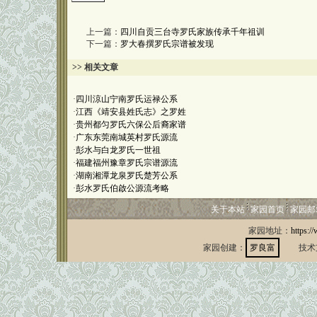
上一篇：
四川自贡三台寺罗氏家族传承千年祖训
下一篇：
罗大春撰罗氏宗谱被发现
>> 相关文章
·
四川涼山宁南罗氏运禄公系
·
江西《靖安县姓氏志》之罗姓
·
贵州都匀罗氏六保公后裔家谱
·
广东东莞南城英村罗氏源流
·
彭水与白龙罗氏一世祖
·
福建福州豫章罗氏宗谱源流
·
湖南湘潭龙泉罗氏楚芳公系
·
彭水罗氏伯啟公源流考略
关于本站
家园首页
家园邮
家园地址：
https:/
家园创建：
罗良富
技术支