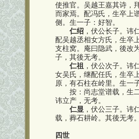
使推官。吴越王嘉其诗，
而家焉。配冯氏，生卒上
侧。生一子：好智。
仁绍
，伏公长子。讳
配吴越丞相女方氏，生卒
支柱窝。庵曰隐武，後改
子，其後无考。
仁祖
，伏公次子。讳
女吴氏，继配任氏，生卒
原，有石柱在岭里。生一
按：尚志堂谱载，生二
讳立产，无考。
仁显
，伏公三子。讳
载，葬石耕岭。其後无考
四世