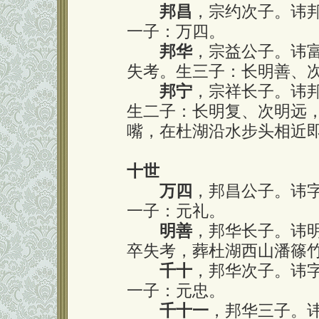
邦昌
，宗约次子。讳
一子：万四。
邦华
，宗益公子。讳
失考。生三子：长明善、
邦宁
，宗祥长子。讳
生二子：长明复、次明远
嘴，在杜湖沿水步头相近
十世
万四
，邦昌公子。讳
一子：元礼。
明善
，邦华长子。讳
卒失考，葬杜湖西山潘篠
千十
，邦华次子。讳
一子：元忠。
千十一
，邦华三子。