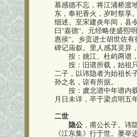
慕感德不忘，将江浦桥渡
东，奉祀香火，岁时祭享
细述。至宋建炎年间，县
曰"嘉德"。元经略使盛熙
惠侯"。乡贡进士胡世佐有
碑记庙叙。里人感其灵异
按：姚江、杜屿两谱，
按：旧谱所载，始祖只
二子，以讳隐者为始祖长
孙之名，谅有所据。
按：虞北谱中年谱内载
月日未详，卒于梁贞明五
二世
隐公
，甫公长子。讳
《江东集》行于世。屡举