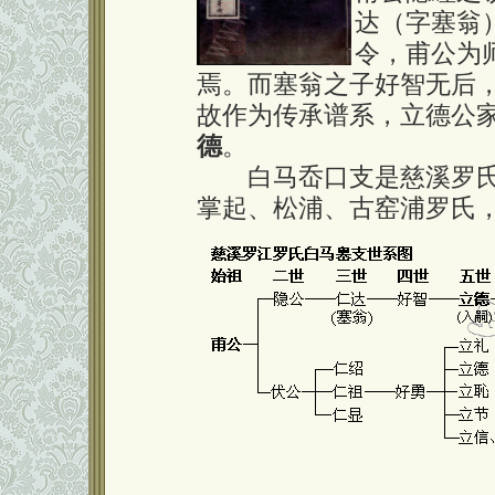
达（字塞翁
令，甫公为
焉。而塞翁之子好智无后
故作为传承谱系，立德公
德
。
白马岙口支是慈溪罗氏
掌起、松浦、古窑浦罗氏