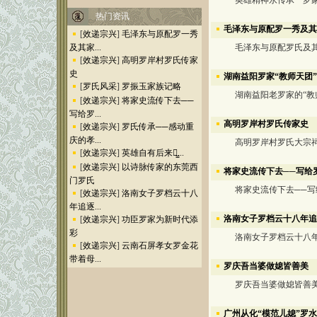
英雄精神永传承 罗家
热门资讯
毛泽东与原配罗一秀及其
[
效递宗兴
]
毛泽东与原配罗一秀
及其家...
毛泽东与原配罗氏及其
[
效递宗兴
]
高明罗岸村罗氏传家
史
湖南益阳罗家“教师天团”
[
罗氏风采
]
罗振玉家族记略
湖南益阳老罗家的“教师
[
效递宗兴
]
将家史流传下去──
写给罗...
高明罗岸村罗氏传家史
[
效递宗兴
]
罗氏传承──感动重
庆的孝...
高明罗岸村罗氏大宗祠
[
效递宗兴
]
英雄自有后来人̳...
[
效递宗兴
]
以诗脉传家的东莞西
将家史流传下去──写给
门罗氏
将家史流传下去──写
[
效递宗兴
]
洛南女子罗档云十八
年追逐...
洛南女子罗档云十八年追
[
效递宗兴
]
功臣罗家为新时代添
彩
洛南女子罗档云十八年
[
效递宗兴
]
云南石屏孝女罗金花
带着母...
罗庆吾当婆做媳皆善美
罗庆吾当婆做媳皆善
广州从化“模范儿媳”罗