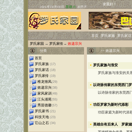
凌晨好！
首页
罗氏家族
罗氏家话
罗氏家园
→
罗氏家传
→
效递宗兴
分类
>>
效递宗兴
首页
罗氏家族
(17)
罗氏家族与淮安
罗氏家话
(18)
罗氏家族与淮安的关
罗氏家传
(19)
├
稚龙雏凤
(29)
以诗脉传家的东莞西门罗
├
效递宗兴
(38)
以诗脉传家的东莞西门
├
家风家训
(49)
├
江头浦尾
(55)
功臣罗家为新时代添彩
├
秀苗德馨
(57)
罗氏家书
(21)
功臣家庭为新时代添
科技天地
(23)
它山之石
(34)
英雄自有后来人 罗家媳