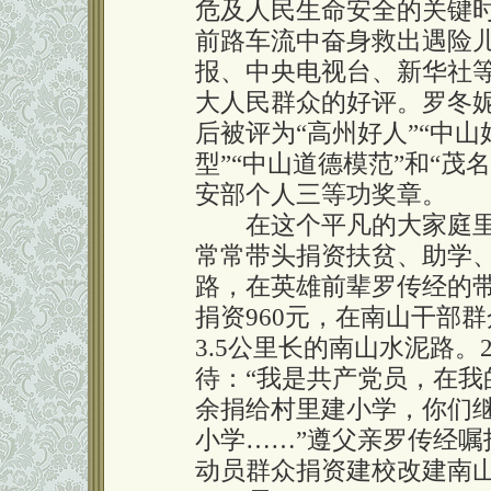
危及人民生命安全的关键
前路车流中奋身救出遇险
报、中央电视台、新华社
大人民群众的好评。罗冬
后被评为“高州好人”“中山
型”“中山道德模范”和“茂
安部个人三等功奖章。
在这个平凡的大家庭里
常常带头捐资扶贫、助学
路，在英雄前辈罗传经的
捐资960元，在南山干部群
3.5公里长的南山水泥路。2
待：“我是共产党员，在我的
余捐给村里建小学，你们
小学……”遵父亲罗传经
动员群众捐资建校改建南