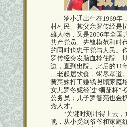
罗小通出生在1969年
村村民。其父亲罗传经是
雄人物，又是2006年全
共产党员、先锋模范和时
的同时也忠于党与人民。作
罗传经突发脑血栓住院，
边，直到出院。此后的11
二老起居饮食，竭尽孝道
黄惠姝打工赚钱照顾家庭
女儿罗冬妮经过“缅茄杯”
公务员；儿子罗智亮也金
秀人才。
“关键时刻冲得上去，危难关
晚，从小受到爷爷和家庭