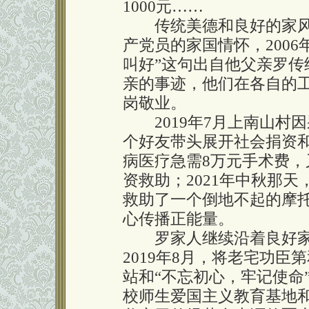
1000元……
传统美德和良好的家风
产党员的家国情怀，200
叫好”这句出自他父亲罗
亲的事迹，他们在各自的
岗敬业。
2019年7月上南山村
个好友带头展开社会捐资和
病医疗急需8万元手术费
资救助；2021年中秋那
救助了一个倒地不起的摩托
心传播正能量。
罗家人继续沿着良好家
2019年8月，将老宅功
站和“不忘初心，牢记使命
校师生爱国主义教育基地