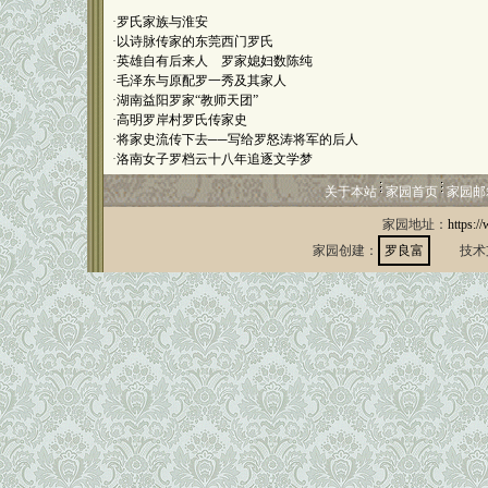
·
罗氏家族与淮安
·
以诗脉传家的东莞西门罗氏
·
英雄自有后来人 罗家媳妇数陈纯
·
毛泽东与原配罗一秀及其家人
·
湖南益阳罗家“教师天团”
·
高明罗岸村罗氏传家史
·
将家史流传下去──写给罗怒涛将军的后人
·
洛南女子罗档云十八年追逐文学梦
关于本站
家园首页
家园邮
家园地址：
https:/
家园创建：
罗良富
技术支