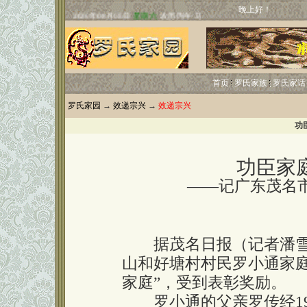
晚上好！
首页
罗氏家族
罗氏家话
罗氏家园
→
效递宗兴
→
效递宗兴
功
功臣家
——记广东茂名市第五
据茂名日报（记者潘雪
山和好塘村村民罗小通家
家庭”，受到表彰奖励。
罗小通的父亲罗传经19