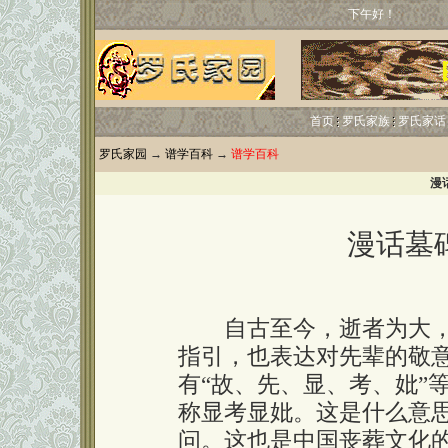
下午好！
首页
罗氏家族
罗氏家话
罗氏家园
→
谱学百科
→
谱学百科
漫
漫话墓
自古至今，逝者为大，
指引，也表达对先辈的敬
有“故、先、显、考、妣”
称显考显妣。这是什么意
问。这也是中国丧葬文化