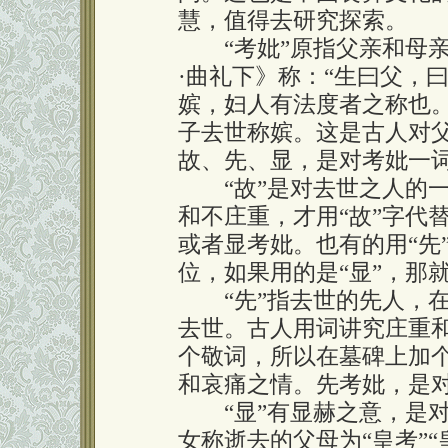
慧，值得去研究探索。
“考妣”原指父亲和母亲
·曲礼下》称：“生曰父，
嫔，妇人有法度者之称也
子去世称嫔。这是古人对
故、先、显，是对考妣一
“故”是对去世之人的一
和不庄重，才用“故”字代
或者显考妣。也有的用“先
位，如果用的是“显”，那
“先”指去世的先人，在
去世。古人用词讲究庄重和文
个敬词，所以在墓碑上加
和哀痛之情。先考妣，是
“显”有显赫之意，是对
女称逝去的父母为“皇考”