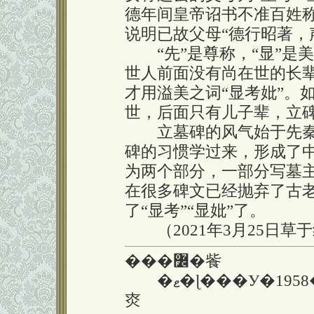
德年间皇帝诏书不准百姓称“
说明已故父母“德行昭著，
“先”是尊称，“显”是
世人前面没有尚在世的长
才用溢美之词“显考妣”。
世，后面只有儿子辈，立碑
立墓碑的风气始于先秦
碑的习惯学过来，形成了
为两个部分，一部分写墓
在很多碑文已经抛弃了古老
了“显考”“显妣”了。
（2021年3月25日草
���߼�飺
�ޱ�ɭ���У�1958��7�³������
㶫