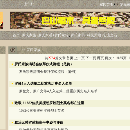
上午好！
家园首页
罗氏
首页
罗氏家族
罗氏家话
罗氏家传
罗氏家书
科技天地
它山之石
>>
罗氏家族
共
2764
篇文章
首页
上一页
下一页
尾页
页次：
1
/185
页
1
罗氏宗族清明会祭拜仪式流程（范例）
罗氏宗族清明会祭拜仪式流程（范例）
罗姓4人入选第二批重庆历史名人名单
罗世文、罗广文等4人入选第二批重庆历史名人名单
致敬！1682位抗美援朝罗姓烈士英名都在这里
1682位抗美援朝罗姓烈士英名
政治元帅罗荣桓生平事迹与评价