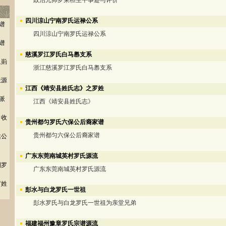
政治元帅罗荣桓生平事迹与评价
四川涼山宁南罗氏运禄公系
谱
四川涼山宁南罗氏运禄公系
谱
慈溪罗江罗氏白马嶴支系
祖崱
浙江慈溪罗江罗氏白马嶴支系
派源
江西《靖安县姓氏志》之罗姓
派
江西《靖安县姓氏志》
》收
贵州都匀罗氏六保公后裔家谱
贵州都匀六保公后裔家谱
达公
广东东莞南城英村罗氏源流
潮罗
广东东莞南城英村罗氏源流
罗姓
彭水与白龙罗氏一世祖
彭水罗氏与白龙罗氏一世祖为亲堂兄弟
福建福州豫章罗氏宗谱源流