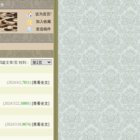
家乘
设为首页!
加入收藏
发送稿件
5
篇文章/页 转到：
(2024/4/2,
7811
)
[查看全文]
(2024/3/22,
10001
)
[查看全文]
(2024/3/18,
9674
)
[查看全文]