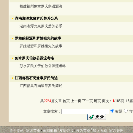
福建福州豫章罗氏宗谱源流
湖南湘潭龙泉罗氏楚芳公系
湖南湘潭龙泉罗氏楚芳公系
罗姓的起源和罗姓祖先的故事
罗姓起源和罗姓祖先的故事
彭水罗氏伯啟公源流考略
彭水罗氏关于伯啟公源流考略
江西都昌石岗豫章罗氏简述
江西都昌石岗豫章罗氏简述
共
2764
篇文章
首页
上一页
下一页
尾页
页次：
1
/185
页
15
篇
文章搜索：
标题
内
关于本站
家园首页
家园邮箱
友情链接
设为首页
加入收藏
家园管理