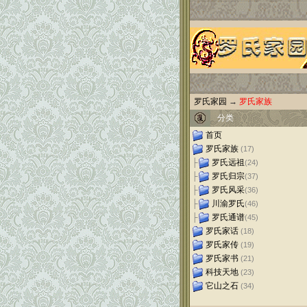
罗氏家园
→
罗氏家族
分类
首页
罗氏家族
(17)
├
罗氏远祖
(24)
├
罗氏归宗
(37)
├
罗氏风采
(36)
├
川渝罗氏
(46)
├
罗氏通谱
(45)
罗氏家话
(18)
罗氏家传
(19)
罗氏家书
(21)
科技天地
(23)
它山之石
(34)