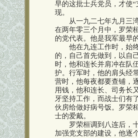
早的这批士兵党员，才使“
现。
从一九二七年九月三湾
在两年零三个月中，罗荣
的党代表。他是我军最早
他在九连工作时，始终
的，自己首先做到，以自
时，他和连长并肩冲在队
护。行军时，他的肩头经
营时，他每夜都要查铺，
用钱，他和连长、司务长
牙坚持工作，而战士们有
伙房给做好病号饭。罗荣
士的爱戴。
罗荣桓调到八连后，十
加强党支部的建设，他逐