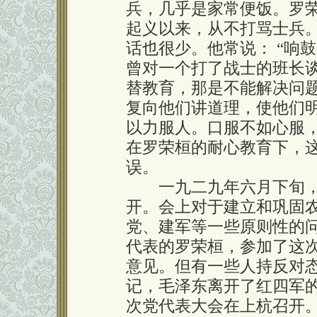
兵，几乎是家常便饭。罗
起义以来，从不打骂士兵
话也很少。他常说： “响
曾对一个打了战士的班长
替教育，那是不能解决问
复向他们讲道理，使他们
以力服人。口服不如心服
在罗荣桓的耐心教育下，
误。
一九二九年六月下旬，
开。会上对于建立和巩固
党、建军等一些原则性的问
代表的罗荣桓，参加了这
意见。但有一些人持反对
记，毛泽东离开了红四军
次党代表大会在上杭召开