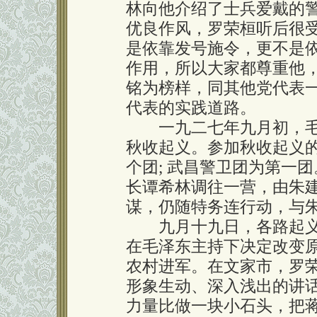
林向他介绍了士兵爱戴的
优良作风，罗荣桓听后很
是依靠发号施令，更不是
作用，所以大家都尊重他
铭为榜样，同其他党代表
代表的实践道路。
一九二七年九月初，毛
秋收起义。参加秋收起义
个团; 武昌警卫团为第一
长谭希林调往一营，由朱
谋，仍随特务连行动，与
九月十九日，各路起义
在毛泽东主持下决定改变
农村进军。在文家市，罗
形象生动、深入浅出的讲
力量比做一块小石头，把