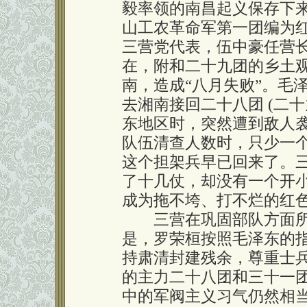
毅率领的南昌起义保存下
山工农革命军第一团编为
三营党代表，伍中豪任营
在，附和二十九团的乡土
南，造成“八月失败”。毛
去湘南接回二十八团 (二
东地区时，突然遭到敌人
队伍清查人数时，只少一
这个担架兵早已回来了。
了十几仗，却没有一个开
成为拖不垮、打不烂的红
三营在巩固部队方面所
是，罗荣桓按照毛泽东的
持肃清封建残余，尊重士
的主力二十八团和三十一
中的军阀主义习气仍然相