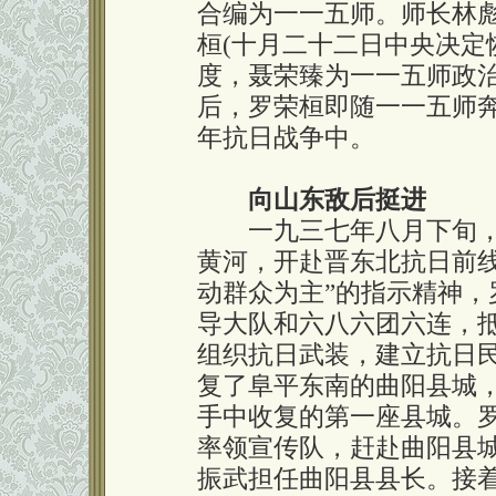
合编为一一五师。师长林
桓(十月二十二日中央决定
度，聂荣臻为一一五师政治
后，罗荣桓即随一一五师
年抗日战争中。
向山东敌后挺进
一九三七年八月下旬，
黄河，开赴晋东北抗日前
动群众为主”的指示精神
导大队和六八六团六连，
组织抗日武装，建立抗日
复了阜平东南的曲阳县城
手中收复的第一座县城。
率领宣传队，赶赴曲阳县
振武担任曲阳县县长。接