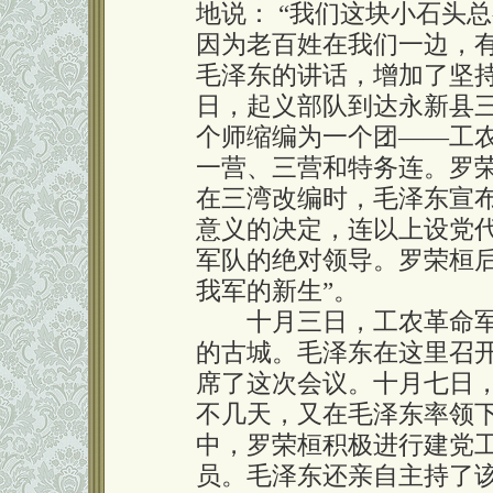
地说： “我们这块小石头
因为老百姓在我们一边，
毛泽东的讲话，增加了坚
日，起义部队到达永新县
个师缩编为一个团——工
一营、三营和特务连。罗
在三湾改编时，毛泽东宣
意义的决定，连以上设党
军队的绝对领导。罗荣桓后
我军的新生”。
十月三日，工农革命军
的古城。毛泽东在这里召
席了这次会议。十月七日
不几天，又在毛泽东率领
中，罗荣桓积极进行建党
员。毛泽东还亲自主持了