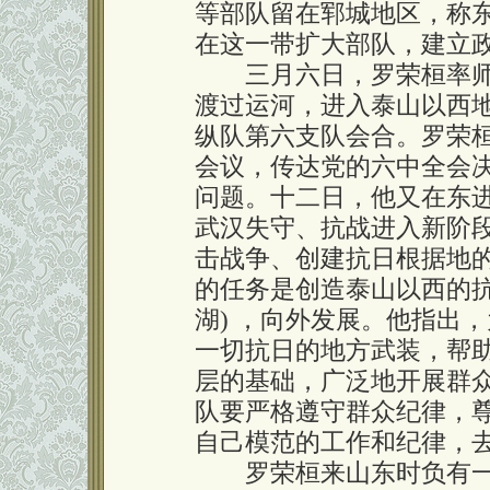
等部队留在郓城地区，称东
在这一带扩大部队，建立
三月六日，罗荣桓率师
渡过运河，进入泰山以西
纵队第六支队会合。罗荣
会议，传达党的六中全会
问题。十二日，他又在东
武汉失守、抗战进入新阶
击战争、创建抗日根据地
的任务是创造泰山以西的抗日
湖) ，向外发展。他指出
一切抗日的地方武装，帮
层的基础，广泛地开展群众
队要严格遵守群众纪律，
自己模范的工作和纪律，
罗荣桓来山东时负有一