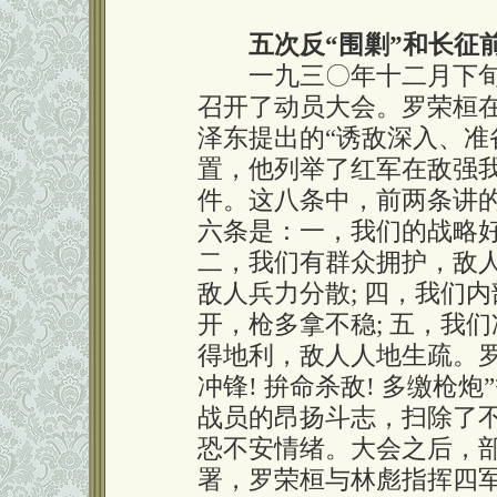
五次反“围剿”和长征
一九三〇年十二月下旬，
召开了动员大会。罗荣桓
泽东提出的“诱敌深入、准
置，他列举了红军在敌强
件。这八条中，前两条讲
六条是：一，我们的战略好
二，我们有群众拥护，敌人
敌人兵力分散; 四，我们
开，枪多拿不稳; 五，我们
得地利，敌人人地生疏。罗
冲锋! 拚命杀敌! 多缴枪
战员的昂扬斗志，扫除了不
恐不安情绪。大会之后，
署，罗荣桓与林彪指挥四