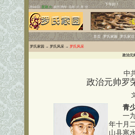
下午好！
首页
罗氏家族
罗氏家话
罗氏家园
→
罗氏风采
→
罗氏风采
政治元
中
政治元帅罗
青
一九〇
年十月
山县寒