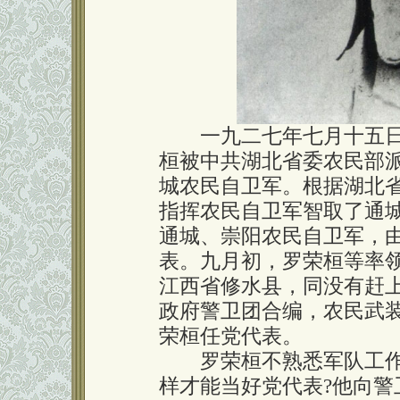
一九二七年七月十五日
桓被中共湖北省委农民部
城农民自卫军。根据湖北
指挥农民自卫军智取了通
通城、崇阳农民自卫军，
表。九月初，罗荣桓等率
江西省修水县，同没有赶
政府警卫团合编，农民武
荣桓任党代表。
罗荣桓不熟悉军队工作
样才能当好党代表?他向