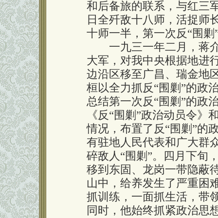
和后备旅的联系，与红三
日全歼敌十八师，活捉师
十师一半，第一次反“围剿
一九三一年二月，蒋介
大军，对我中央根据地进行
边沿区移至广昌、瑞金地区
桓以全力抓反“围剿”的政
总结第一次反“围剿”的政
《反“围剿”政治动员令》
情况，布置了反“围剿”的
有驻地人民代表和广大群
碎敌人“围剿”。四月下旬
移到东固、龙岗一带隐蔽
山中，给养发生了严重困
抓训练，一面抓生活，带
同时，他始终抓紧政治思