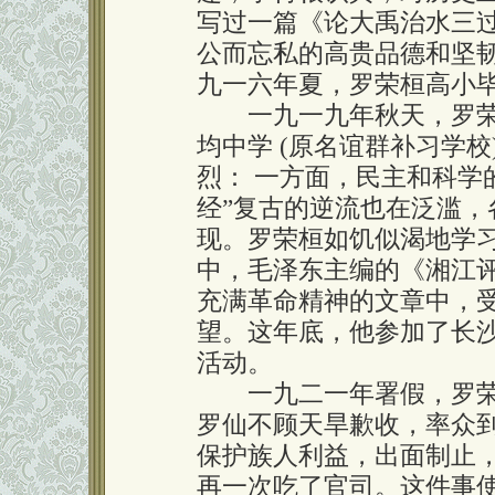
写过一篇《论大禹治水三
公而忘私的高贵品德和坚
九一六年夏，罗荣桓高小
一九一九年秋天，罗荣
均中学 (原名谊群补习学
烈： 一方面，民主和科学
经”复古的逆流也在泛滥
现。罗荣桓如饥似渴地学
中，毛泽东主编的《湘江
充满革命精神的文章中，
望。这年底，他参加了长
活动。
一九二一年署假，罗荣
罗仙不顾天旱歉收，率众
保护族人利益，出面制止
再一次吃了官司。这件事使