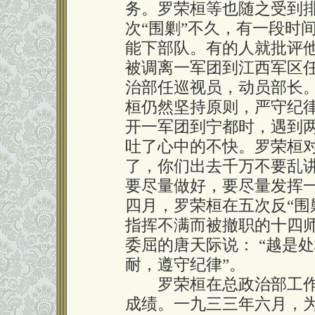
务。罗荣桓等也随之受到
次“围剿”不久，有一段时
能下部队。有的人就批评他
被调离一军团到江西军区
治部任巡视员，动员部长
桓仍然坚持原则，严守纪
开一军团到宁都时，遇到
吐了心中的不快。罗荣桓对
了，你们出去千万不要乱
要尽量做好，要尽量发挥
四月，罗荣桓在五次反“围
指挥不满而被撤职的十四
委屈的唐天际说： “越是
耐，遵守纪律”。
罗荣桓在总政治部工作
成绩。一九三三年六月，