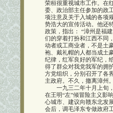
荣桓很重视城市工作。在
委、政治部主任参加的政
项注意及关于入城的各项
势浩大的宣传活动。他还
政策，指出： “漳州是福
们的穿着打扮和江西不同
动者或工商业者，不是土
袍、戴礼帽的人都当成土
纪律，红军良好的军纪，
得了群众对我党我军的拥
方党组织，分别召开了各
主政府。不久，撤离漳州
一九三二年十月上旬，
在王明“左”倾冒险主义影
心城市、建议向赣东北发
会后，调毛泽东专做政府