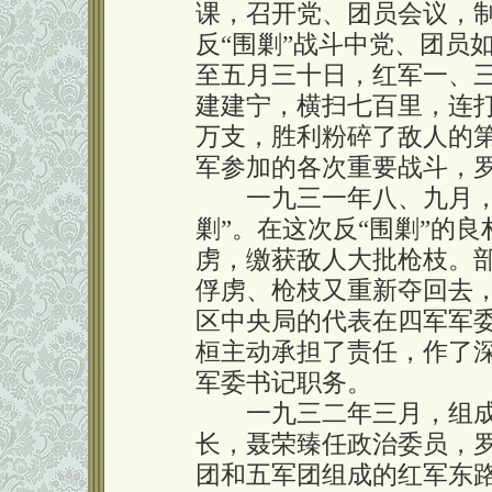
课，召开党、团员会议，
反“围剿”战斗中党、团员
至五月三十日，红军一、
建建宁，横扫七百里，连
万支，胜利粉碎了敌人的第
军参加的各次重要战斗，
一九三一年八、九月，红
剿”。在这次反“围剿”的
虏，缴获敌人大批枪枝。
俘虏、枪枝又重新夺回去
区中央局的代表在四军军
桓主动承担了责任，作了
军委书记职务。
一九三二年三月，组成
长，聂荣臻任政治委员，
团和五军团组成的红军东