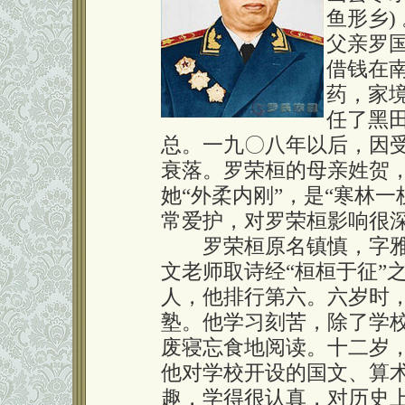
鱼形乡)
父亲罗
借钱在南
药，家
任了黑田
总。一九〇八年以后，因
衰落。罗荣桓的母亲姓贺
她“外柔内刚”，是“寒林
常爱护，对罗荣桓影响很
罗荣桓原名镇慎，字雅
文老师取诗经“桓桓于征”
人，他排行第六。六岁时
塾。他学习刻苦，除了学
废寝忘食地阅读。十二岁
他对学校开设的国文、算
趣，学得很认真，对历史