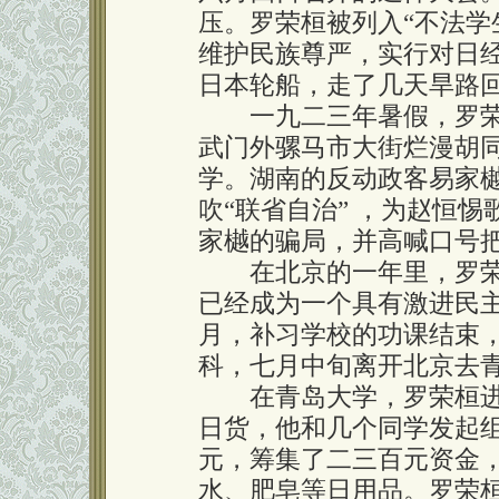
压。罗荣桓被列入“不法学
维护民族尊严，实行对日
日本轮船，走了几天旱路
一九二三年暑假，罗荣
武门外骡马市大街烂漫胡
学。湖南的反动政客易家
吹“联省自治” ，为赵恒
家樾的骗局，并高喊口号
在北京的一年里，罗荣
已经成为一个具有激进民
月，补习学校的功课结束
科，七月中旬离开北京去
在青岛大学，罗荣桓进行
日货，他和几个同学发起
元，筹集了二三百元资金
水、肥皂等日用品。罗荣