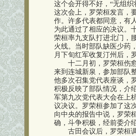
这个会开得不好，“无组织
这次会上，罗荣桓发言，
作。许多代表都同意，有人
为此通过了相应的决议。
荣桓率九支队打进北门，
火线。当时部队缺医少药
月下旬红军收复汀州后，
十二月初，罗荣桓伤愈
来到连城新泉，参加部队
他多次召集党代表座谈，
积极反映了部队情况，介
军第九次党代表大会在上
议决议。罗荣桓参加了这
向中央的报告中说，罗荣桓
确，斗争积极，经前委介绍
古田会议后，罗荣桓调任