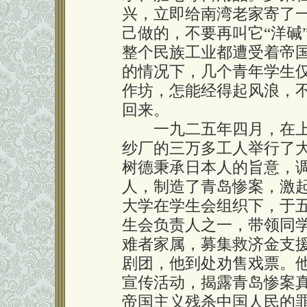
兴，立即给南湾老家寄了
己做的，不要再叫它“洋碱
整个民族工业都遭受着帝
的情况下，几个青年学生
作坊，怎能经得起风浪，
回来。
一九二五年四月，在上
纱厂的三万多工人举行了
树德秉承日本人的旨意，
人，制造了青岛惨案，激
大学在学生会组织下，于
生会负责人之一，带领同
难者家属，募集救济金支
剧团，他到处劝售戏票。
宣传活动，揭露青岛惨案
帝国主义残杀中国人民的罪