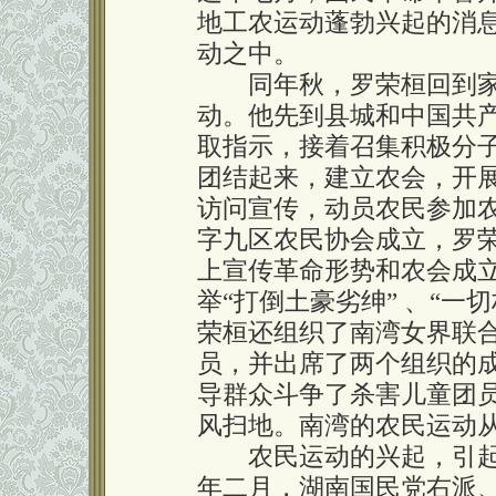
地工农运动蓬勃兴起的消
动之中。
同年秋，罗荣桓回到家
动。他先到县城和中国共
取指示，接着召集积极分
团结起来，建立农会，开
访问宣传，动员农民参加农
字九区农民协会成立，罗
上宣传革命形势和农会成
举“打倒土豪劣绅” 、“一
荣桓还组织了南湾女界联
员，并出席了两个组织的
导群众斗争了杀害儿童团
风扫地。南湾的农民运动
农民运动的兴起，引起
年二月，湖南国民党右派、