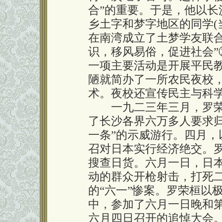
合”的重要。于是，他以
乡土字和梦字地区的同学(
在南湾成立了土梦学友联合
识，移风易俗，促进社会
一项主要活动是开展平民
陋就简办了一所农民夜校
术。夜校还宣传民主与科
一九二三年三月，罗荣
了长沙各界六万多人要求
一条”的示威游行。四月
召对日本实行经济绝交。
搜查日货。六月一日，日
动的群众开枪射击，打死
的“六一”惨案。罗荣桓以
中，参加了六月一日晚和
六月四日召开的追悼大会