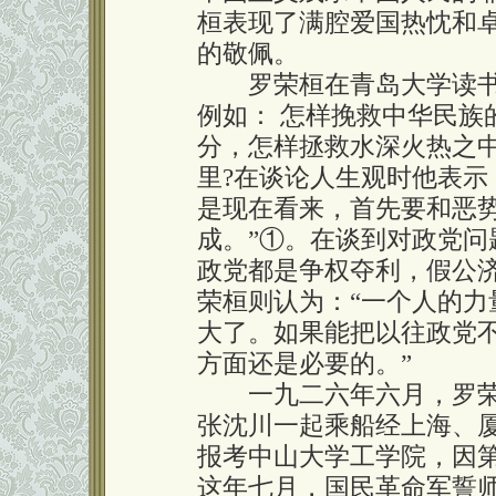
桓表现了满腔爱国热忱和
的敬佩。
罗荣桓在青岛大学读书
例如： 怎样挽救中华民族
分，怎样拯救水深火热之
里?在谈论人生观时他表示
是现在看来，首先要和恶
成。”①。在谈到对政党
政党都是争权夺利，假公
荣桓则认为：“一个人的
大了。如果能把以往政党
方面还是必要的。”
一九二六年六月，罗荣
张沈川一起乘船经上海、
报考中山大学工学院，因
这年七月，国民革命军誓