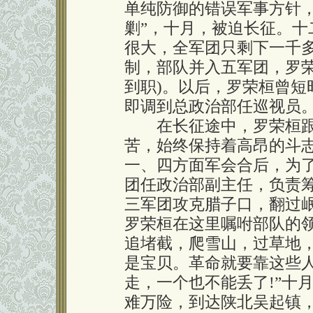
单纯防御的错误军事方针，
剿”，十月，被迫长征。
很大，全军团只剩下一千
制，部队并入五军团，罗荣
到职)。以后，罗荣桓曾短
即调到总政治部任巡视员
在长征途中，罗荣桓跟
苦，始终保持着高昂的斗
一、四方面军会合后，为
团任政治部副主任，负责
三军团攻克腊子口，翻过
罗荣桓在这里嘱咐部队的
追堵截，爬雪山，过草地
是宝贝。革命就要靠这些
走，一个也不能丢了!”十
难万险，到达陕北吴起镇