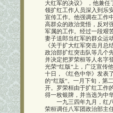
大红军的决议》 ，他兼任
领扩红工作人员深入到乐
宣传工作。他强调在工作
高群众的政治觉悟，反对
军属的工作。经过一段艰
妻子送郎当红军的群众运
《关于扩大红军突击月总结
政治部扩红突击队等几个先
并决定把罗荣桓等人名字
光荣“红版”上，广泛宣传
十日，《红色中华》发表
的“红版”。一月下旬，第
开。罗荣桓由于扩红工作
得一枚银牌，并当选为中
一九三四年九月，红八
荣桓调任八军团政治部主任