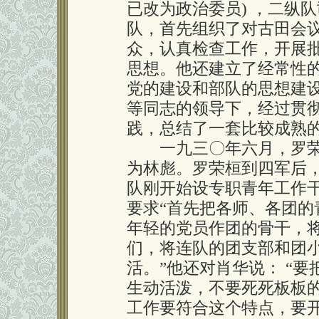
已改为政治委员) ，二纵
队，首先组织了对古田会
众，认真检查工作，开展
思想。他还建立了经常性
党的建设和部队的思想建
等同志的领导下，经过贯
践，总结了一套比较成熟的
一九三〇年六月，罗荣
为林彪。罗荣桓到四军后
队刚开始设专职青年工作
要求“首先把各师、各团
年轻的党员作团的骨干，
们，将连队的团支部和团
活。”他还对肖华说： “
生动活泼，不要死死板板
工作要符合这个特点，要