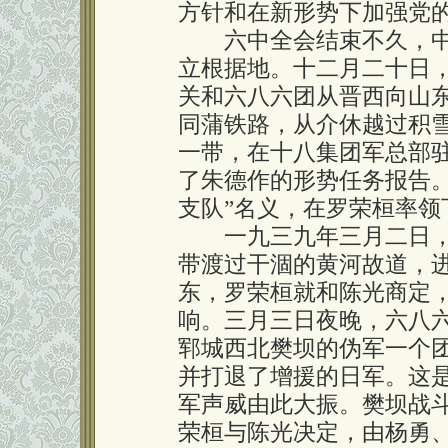
方针和在新形势下加强党
六中全会结束不久，中
立根据地。十二月二十日
关和六八六团从晋西向山
同蒲铁路，从介休越过积
一带，在十八集团军总部
了朱德作的形势任务报告
支队”名义，在罗荣桓率领
一九三九年三月二日，
带渡过干涸的黄河故道，
东，罗荣桓就和陈光商定
响。三月三日夜晚，六八
郓城西北樊坝的伪军一个
并打退了增援的日军。这
军声威由此大振。樊坝战
荣桓与陈光决定，由杨勇