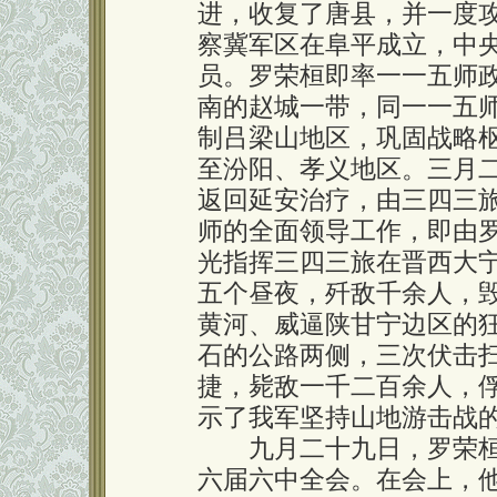
进，收复了唐县，并一度
察冀军区在阜平成立，中
员。罗荣桓即率一一五师
南的赵城一带，同一一五
制吕梁山地区，巩固战略
至汾阳、孝义地区。三月
返回延安治疗，由三四三
师的全面领导工作，即由
光指挥三四三旅在晋西大
五个昼夜，歼敌千余人，
黄河、威逼陕甘宁边区的
石的公路两侧，三次伏击
捷，毙敌一千二百余人，
示了我军坚持山地游击战
九月二十九日，罗荣桓
六届六中全会。在会上，