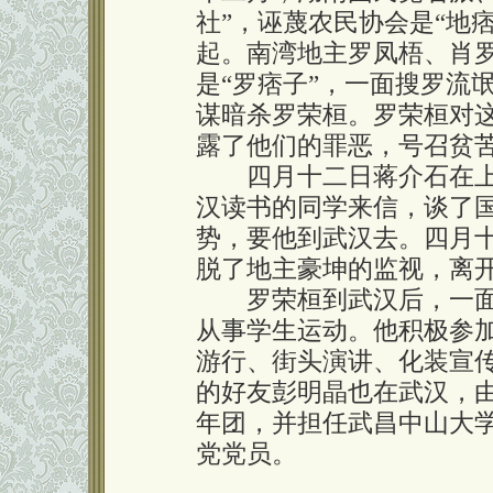
社”，诬蔑农民协会是“地
起。南湾地主罗凤梧、肖
是“罗痞子”，一面搜罗流
谋暗杀罗荣桓。罗荣桓对
露了他们的罪恶，号召贫
四月十二日蒋介石在上
汉读书的同学来信，谈了
势，要他到武汉去。四月
脱了地主豪坤的监视，离
罗荣桓到武汉后，一面
从事学生运动。他积极参
游行、街头演讲、化装宣
的好友彭明晶也在武汉，
年团，并担任武昌中山大
党党员。