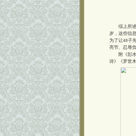
综上所述，伯
岁，这些信
为了让48子
亮节、忍辱
附《彭水郁
诗》《罗世