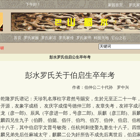
下午好！
家园首页
罗氏家
首页
罗氏家族
罗氏家话
罗氏家传
罗氏家书
科技天地
它山之石
探研
彭水罗氏伯启公生卒年考
彭水罗氏关于伯启生卒年考
http:
作者：伯仲公二十代孙 罗中兴
隆罗氏谱记：天珍乳名厚柱字君然号賜安，生於元至正二十一年
号开源，友象字成梧， 友庆字成儒号德仲三郎，友章失考，友祥字成
（彦一郎)、辰凤（字彦进一郎，号彦二郎)、辰麒（彦三郎)、辰
旗麟四兄生九子（伯爵、伯懿、佰仟、伯均、伯万、伯仲、伯启、伯
四十八子，其中伯启字文普号敏尧，任杭州刺使娶九妻生十八子。四
麒麟兄弟先后任麻城太守，麒麟二公为奸所告不成先后离世后，伯启