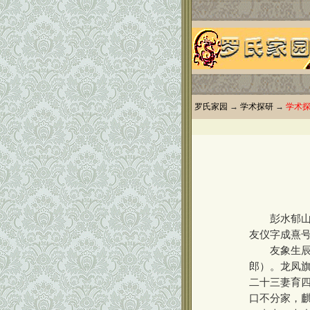
罗氏家园
→
学术探研
→
学术
彭水郁山乾
友仪字成熹
友象生辰龙
郎）。龙凤
二十三妻育
口不分家，