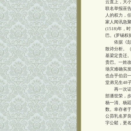
云直上，大小
联名举报巫
人的权力，伯
家人闻讯急
(1518)
巴。(罗锡权
依据《彭水
散诗分析。
基梁定贵迁
贵巴。一姓
场灾难确实发
也合乎伯启一
堂弟兄生48
再一次证明
部潘世荣，
杨一清、杨
数。幸存者
公昴乳名罗
字公鬆，更