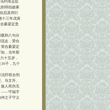
阡马约等众臣
此削弱伯啟家
，伯启及同行
德十三年戊寅
荣合綦梁定贵
谱载和八句分
漂流走，荣合
，荣合綦梁定
可知，当年那
年六十五岁，
30子，九个
臣沈阡联合刑
夏、马文升、
，族人死伤无
）——守福字
伯仲之子守义