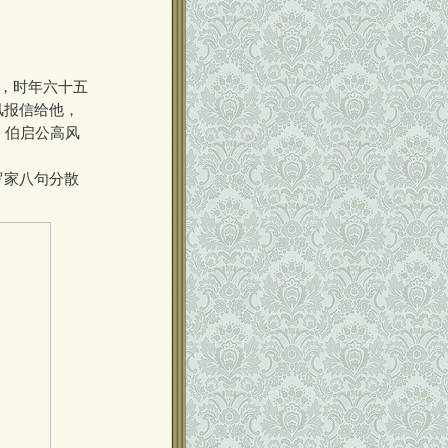
年，时年六十五
风报信给他，
。伯启公高风
罗家八句分散