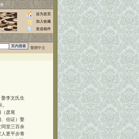
乘
设为首页
加入收藏
发送稿件
繁體中文
0000
//www.luos.org
，娶李文氏生
示。
麟（彦尾
相、伯证）娶
世同堂三百余
家人更平步青