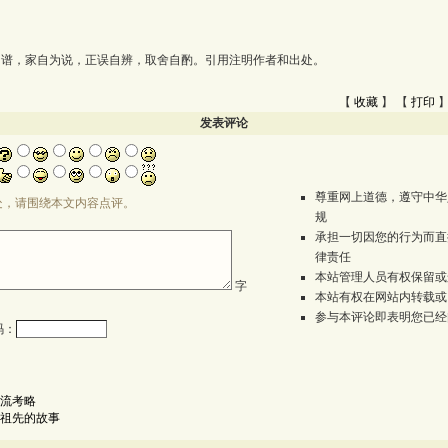
为谱，家自为说，正误自辨，取舍自酌。引用注明作者和出处。
【
收藏
】 【
打印
】
发表评论
尊重网上道德，遵守中华
处，请围绕本文内容点评。
规
承担一切因您的行为而直
律责任
本站管理人员有权保留或
字
本站有权在网站内转载或
参与本评论即表明您已经
码：
流考略
祖先的故事