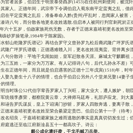
为官者居多，伯启生于明景泰癸酉岁(1453)在任杭州刺使间，被沈
告其家人。正德年间，武宗帝下令调伯启入蜀东南平定蛮夷之乱，借
启在平定蛮夷之乱后，准备奉命入黔(贵州)平乱时，忽闻家人被害
聚凑诗八句，而分散各地更名改姓逃散.伯启本人被同行判官刺死於正
年，时年六十五岁，伯啟家族死伤无数，存者于正德末嘉靖初更名改姓至
摘硃砂罗操笔录,1984年于陈家园)。
郁山乾隆罗氏谱记》再结合罗守义曾孙罗九松后裔武隆广坪罗氏
（武隆广坪罗氏谱载：正德遇难赣入川，更名改姓混夷蛮。背井离乡
。八句分散诗：平地干戈闹如娃，皇军赶散各天涯。麻城太守麒麟祖
改为三五姓，一家分为万万家。有人记得诗八句，后代儿孙永不差）
生在正德年间，而且就是伯启遇害的正德十三年戊寅(1518)年，时
人娶九妻生十八子的情理，也合乎伯启公另外八个堂弟兄娶14妻子生
子的情理。
当时珠公52代伯字辈吾罗家人丁兴旺，家大业大，遭人嫉妒，朝
步军统领李彥荣，都察院黄云章，大禅师马廷寿，礼部庐应龙、刘大
廷和诬告罗氏谋反，皇上下诏满门抄斩，罗家人四散奔逃，妻离子散
于正德末嘉靖初更名改姓至荣合綦梁定贵巴。伯启公第十一子（待考
良改名绍良，于嘉靖初避家族之难而逃散的事实是真真切切发生过；
名府庭逃迁至临江府新淦县五十一都高坎子。诗云：
麒公成化遭奸袭，干戈毛贼刀兵举。