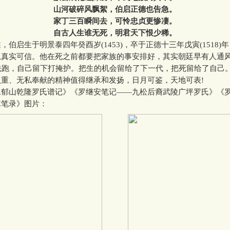
山河破碎风飘絮，伯启正德也告急。
家丁三百瞬间去，可怜忠贞更惨凄。
自古人生谁无死，明君天下恨少稀。
启生于明景泰四年癸酉岁(1453)，卒于正德十三年戊寅(1518)
息真实可信。他在死之前都要把家族的事安排好，其实朝廷早有人通
先跑，自己留下打掩护。把生的机会留给了下一代，把死留给了自己
负重、无私奉献的精神值得继承和发扬，日月可鉴，天地可表!
山乾隆罗氏谱记》《罗继安笔记——九松后裔武陵广坪罗氏》《
木笔录》图片：