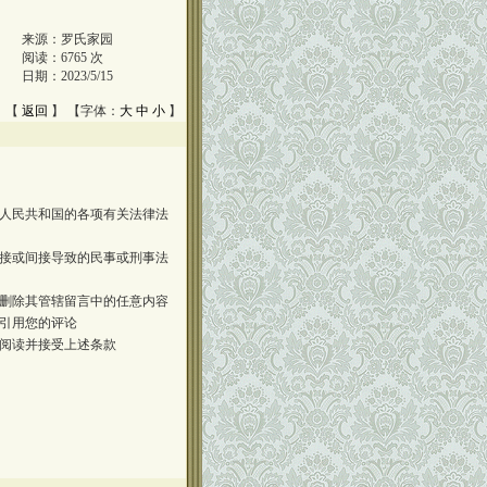
来源：
罗氏家园
阅读：
6765
次
日期：
2023/5/15
 【
返回
】 【字体：
大
中
小
】
人民共和国的各项有关法律法
接或间接导致的民事或刑事法
删除其管辖留言中的任意内容
引用您的评论
阅读并接受上述条款