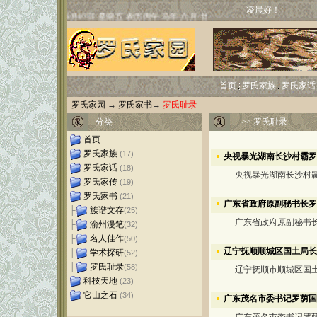
凌晨好！
首页
罗氏家族
罗氏家话
罗氏家园
→
罗氏家书
→
罗氏耻录
分类
>>
罗氏耻录
首页
罗氏家族
(17)
央视暴光湖南长沙村霸罗
罗氏家话
(18)
央视暴光湖南长沙村霸
罗氏家传
(19)
罗氏家书
(21)
广东省政府原副秘书长罗
├
族谱文存
(25)
广东省政府原副秘书长
├
渝州漫笔
(32)
├
名人佳作
(50)
辽宁抚顺顺城区国土局长
├
学术探研
(52)
├
罗氏耻录
(58)
辽宁抚顺市顺城区国土
科技天地
(23)
它山之石
(34)
广东茂名市委书记罗荫国