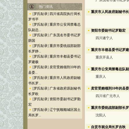
广东茂名市委书记罗
热门资讯
重庆市人民政府副秘书长
[
罗氏耻录
]
四川省高院执行局长
罗书平
[
罗氏耻录
]
重庆市公安局禁毒总
队副总...
资阳市委副书记罗勤宏
[
罗氏耻录
]
广东茂名市委书记罗
四川遂宁人
荫国
[
罗氏耻录
]
重庆市委统战部副部
重庆市丰都县委书记罗建
长罗静...
[
罗氏耻录
]
重庆市丰都县委书记
重庆开县人
罗建极
[
罗氏耻录
]
卖官受贿领刑10年的
重庆市公安局禁毒总队副
县委...
重庆人
[
罗氏耻录
]
重庆市人民政府副秘
书长罗...
[
罗氏耻录
]
广东省政府原副秘书
卖官受贿领刑10年的县
长罗欧
四川省广元市人
[
罗氏耻录
]
资阳市委副书记罗勤
宏
重庆市委统战部副部长罗
[
罗氏耻录
]
辽宁抚顺顺城区国土
局长罗...
沈阳人
自贡市就业局长罗吉秋