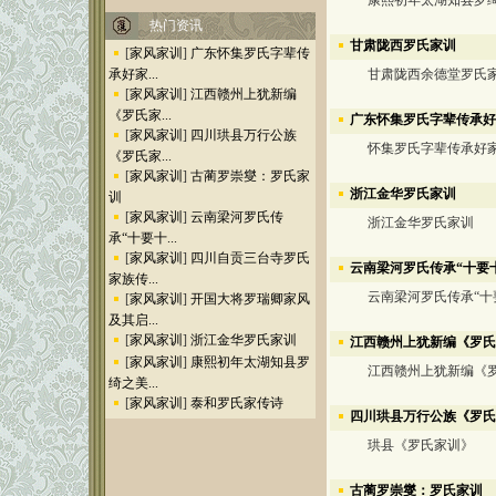
康熙初年太湖知县罗绮
热门资讯
甘肃陇西罗氏家训
[
家风家训
]
广东怀集罗氏字辈传
承好家...
甘肃陇西余德堂罗氏
[
家风家训
]
江西赣州上犹新编
《罗氏家...
广东怀集罗氏字辈传承好
[
家风家训
]
四川珙县万行公族
怀集罗氏字辈传承好
《罗氏家...
[
家风家训
]
古蔺罗崇燮：罗氏家
浙江金华罗氏家训
训
[
家风家训
]
云南梁河罗氏传
浙江金华罗氏家训
承“十要十...
[
家风家训
]
四川自贡三台寺罗氏
云南梁河罗氏传承“十要
家族传...
云南梁河罗氏传承“十要
[
家风家训
]
开国大将罗瑞卿家风
及其启...
[
家风家训
]
浙江金华罗氏家训
江西赣州上犹新编《罗氏
[
家风家训
]
康熙初年太湖知县罗
江西赣州上犹新编《罗
绮之美...
[
家风家训
]
泰和罗氏家传诗
四川珙县万行公族《罗氏
珙县《罗氏家训》
古蔺罗崇燮：罗氏家训