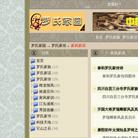
凌晨好！
首页
罗氏家族
罗氏家话
罗氏家园
→
罗氏家传
→
家风家训
分类
>>
家风家训
首页
罗氏家族
(17)
泰和罗氏家传诗
罗氏家话
(18)
泰和罗氏家传四图诗
罗氏家传
(19)
├
稚龙雏凤
(29)
四川自贡三台寺罗氏家族
├
效递宗兴
(38)
四川自贡三台寺罗氏家
├
家风家训
(49)
├
江头浦尾
(55)
开国大将罗瑞卿家风及其
├
秀苗德馨
(57)
罗氏家书
(21)
罗瑞卿家风及其启示
科技天地
(23)
它山之石
(34)
康熙初年太湖知县罗绮之