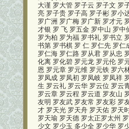
大谨 罗大管 罗子云 罗子文 罗
亮 罗子贵 罗子高 罗子彬 罗小
罗广洲 罗广梅 罗广新 罗才元 
才银 罗 飞 罗五金 罗中山 罗中
罗为柏 罗为福 罗书礼 罗书立 
书第 罗书棋 罗 仁 罗仁先 罗仁
罗仁海 罗仁路 罗从君 罗从忠 
化离 罗化碧 罗元龙 罗元伦 罗
恩 罗元章 罗元维 罗元铁 罗六林
罗凤成 罗凤初 罗凤岐 罗凤祥 罗
生 罗云礼 罗云华 罗云位 罗云
罗云章 罗云程 罗云道 罗友山 
友明 罗友武 罗友常 罗友彩 罗
才 罗天光 罗天舟 罗天佑 罗天
罗天瑜 罗天德 罗太正罗太州 罗
少文 罗少玉 多少全 罗少华 罗