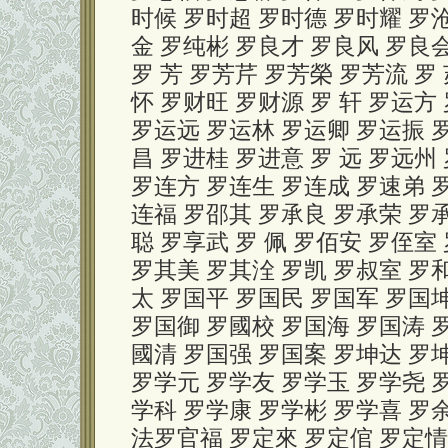
时候 罗时超 罗时德 罗时耀 罗
金 罗纯彬 罗良才 罗良风 罗良
罗 芳 罗芳芹 罗芳榮 罗芳流 罗
怀 罗财旺 罗财源 罗 轩 罗运方
罗运远 罗运林 罗运卿 罗运振 罗
昌 罗进桂 罗进意 罗 远 罗远州
罗连方 罗连生 罗连成 罗速弟 
连福 罗邵其 罗承良 罗承荣 罗
聪 罗享武 罗 佩 罗佰安 罗侄室
罗其美 罗其洤 罗凯 罗叔室 罗
太 罗国平 罗国民 罗国军 罗国
罗国御 罗國校 罗国海 罗国涛 
國清 罗国强 罗国案 罗坤达 罗
罗学元 罗学友 罗学玉 罗学尧 
学科 罗学康 罗学彬 罗学喜 罗
法罗官福 罗定來 罗定倌 罗定情