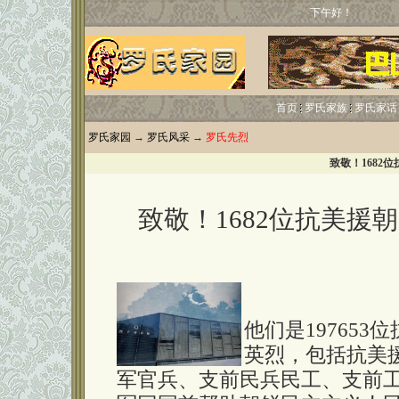
下午好！
首页
罗氏家族
罗氏家话
罗氏家园
→
罗氏风采
→
罗氏先烈
致敬！1682
致敬！
1682
位抗美援朝
他们是197653
英烈，包括抗美
军官兵、支前民兵民工、支前