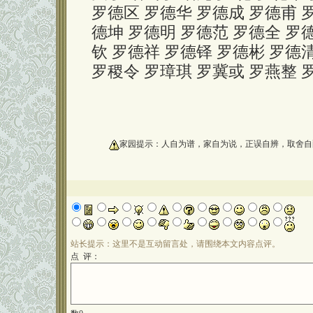
罗德区 罗德华 罗德成 罗德甫 
德坤 罗德明 罗德范 罗德全 罗
钦 罗德祥 罗德铎 罗德彬 罗德清
罗稷令 罗璋琪 罗冀或 罗燕整 
oooooooooo
家园提示：人自为谱，家自为说，正误自辨，取舍自
站长提示：这里不是互动留言处，请围绕本文内容点评。
点 评：