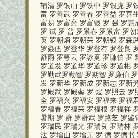
辅清 罗银山 罗铁中 罗银虎 罗
富 罗善武 罗善春 罗善益 罗喜生
富易 罗富亮 罗富银 罗 强 罗惠
罗 试 罗 普 罗景春 罗景富 罗
英 罗朝炳 罗朝荣 罗朝银 罗森武
罗焱伍 罗登华 罗登有 罗登良 
舒雨 罗萼云 罗詠竟 罗谦伯 罗 
罗道发 罗道华 罗道珍 罗道彬 罗
罗勤武罗勤智 罗期智 罗廉伯 罗
发 罗新华 罗新成 罗新志 罗新
罗殿武 罗殿銮 罗 煜 罗照云 罗
全 罗福兴 罗福安 罗福来 罗福
罗福春 罗福荣 罗福根 罗福祥 
暑期 罗 群 罗群武 罗路芝 罗鉴
罗瑞民 罗瑞光 罗瑞良 罗瑞林 罗
法 罗增山 罗增元 罗 德 罗德书