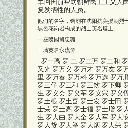
军回国前帮助朝鲜民主主义人
复发牺牲的人员。
他们的名字，镌刻在沈阳抗美援朝烈士陵
黑色花岗岩构成的烈士英名墙上。
一座陵园留忠魂
一墙英名永流传
罗一高 罗 二 罗二万 罗二和 
又光 罗万义 罗万才 罗万友 罗
里 罗万春 罗万科 罗万选 罗万
罗三仔 罗三和 罗三饮 罗下卿 罗
生 罗义会 罗义军 罗义宗 罗义
罗土根 罗土喜 罗士发 罗士田 
士荣 罗士高 罗士福 罗士增 罗
生 罗大由 罗大全 罗大军 罗大
罗大货 罗大举 罗大炳 罗大荣 