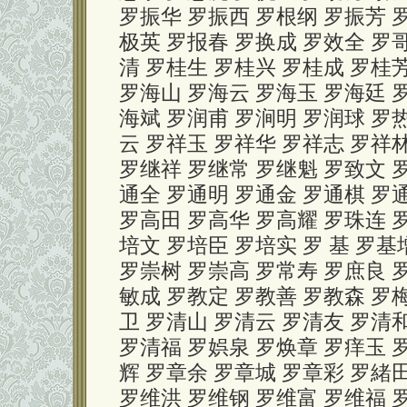
罗振华 罗振西 罗根纲 罗振芳 
极英 罗报春 罗换成 罗效全 罗
清 罗桂生 罗桂兴 罗桂成 罗桂芳
罗海山 罗海云 罗海玉 罗海廷 
海斌 罗润甫 罗涧明 罗润球 罗
云 罗祥玉 罗祥华 罗祥志 罗祥林
罗继祥 罗继常 罗继魁 罗致文 
通全 罗通明 罗通金 罗通棋 罗
罗高田 罗高华 罗高耀 罗珠连 
培文 罗培臣 罗培实 罗 基 罗基
罗崇树 罗崇高 罗常寿 罗庶良 
敏成 罗教定 罗教善 罗教森 罗
卫 罗清山 罗清云 罗清友 罗清
罗清福 罗娯泉 罗焕章 罗痒玉 罗
辉 罗章余 罗章城 罗章彩 罗緒
罗维洪 罗维钢 罗维富 罗维福 