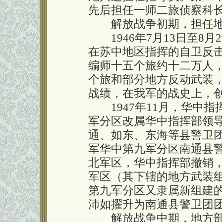
先后担任一师二旅侦察科
解放战争初期，担任地
1946年7月13日至8
在苏中地区指挥的自卫反
编师十五个旅约十二万人，
个旅和部分地方反动武装，共
战绩，在我军的战史上，
1947年11月，华中指
军分区改属华中指挥部领
通、如东、东海等县警卫
军华中第九军分区南通县警
北军区，华中指挥部撤销
军区（其下辖的地方武装组织
第九军分区又隶属新组建
沛如擢升为南通县警卫团
解放战争中期，地方部