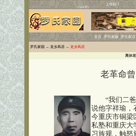
上午好！
首页
罗氏家族
罗氏家话
罗氏家园
→
龙乡凤语
→
龙乡凤语
离休老
老革命曾
“我们二爸
说他字祥瑜，石
今重庆市铜梁
私塾和重庆大
习族规，触怒