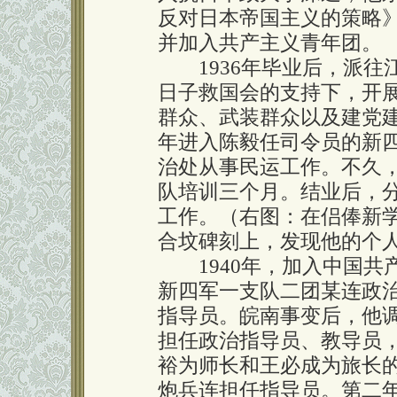
反对日本帝国主义的策略
并加入共产主义青年团。
1936年毕业后，派往
日子救国会的支持下，开
群众、武装群众以及建党建
年进入陈毅任司令员的新
治处从事民运工作。不久
队培训三个月。结业后，
工作。（右图：在侣俸新
合坟碑刻上，发现他的个
1940年，加入中国共
新四军一支队二团某连政
指导员。皖南事变后，他
担任政治指导员、教导员，
裕为师长和王必成为旅长
炮兵连担任指导员。第二