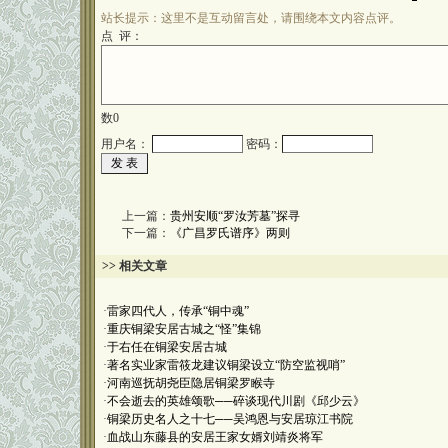
站长提示：这里不是互动留言处，请围绕本文内容点评。
点 评：
数
0
用户名：
密码：
上一篇：
贵州安顺“罗汝芳墓”探寻
下一篇：
《广昌罗氏谱序》两则
>> 相关文章
·
雷家四代人，传承“铜中魂”
·
重庆铜梁安居古城之“怪”集锦
·
于右任在铜梁安居古城
·
著名实业家雷筱龙建议铜梁设立“防空监视哨”
·
河南巡抚胡尧臣隐居铜梁罗睺寺
·
不会逝去的英雄颂歌──碎谈现代川剧《邱少云》
·
铜梁历史名人之十七──吴鸿恩与安居琼江书院
·
血战山东藤县的安居王家女婿刘靖炎将军