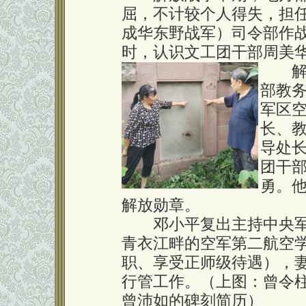
屈，不计较个人得失，担
成华东野战军）司令部作
时，认识文工团干部周美
解放
部教
军区
长、
导处
团干
勇。
解放勋章。
邓小平复出主持中央军
青衣江畔的空军第二航空
职、享受正师级待遇），
行管工作。（上图：曾令
曾沛如的碑刻简历）