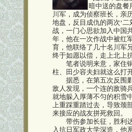
暗中送的盘餐
川军，成为侦察班长，亲
地盘，反目成仇的两次‘二
战，一门心思欲加入中国共
年，他在一次作战中被红
育，他联络了几十名川军
终于如愿以偿，走上北上抗
笔者说明来意，家住铜梁
柱、田少容夫妇就这么打
据悉，在第五次反围剿
敌人发现，一个连的敌骑
就地躲入厚薄不匀的积雪
上重踩重踏过去，导致颈
来接应的战友拼死救回。
带伤参加长征，胜利达
入抗日军政大学深造，他