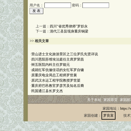
用户名：
密码：
上一篇：
四川“省优秀律师”罗炽永
下一篇：
清代三圣旨现身重庆铜梁
>> 相关文章
·
营山进士文化旅游景区之三位罗氏先贤详说
·
四川恩阳苏维埃法庭任主席罗荣昌
·
卌五医院内科主任罗能元
·
成就红军伉俪佳话的女红军罗自镛
·
原重庆电业局总工程师罗世襄
·
原武汉水运工程学院教授罗世棻
·
重庆府巴邑教官罗彦芳及知名后裔
·
民国通江县长罗文杰
关于本站
家园首页
家园邮
家园地址：
https:/
家园创建：
罗良富
技术支