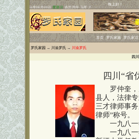
晚上好！
首页
罗氏家族
罗氏家话
罗氏家园
→
川渝罗氏
→
川渝罗氏
四川
四川“省
罗仲奎，男，
县人，法律专
三才律师事务
律师”称号。
一九八一年
一九八一年