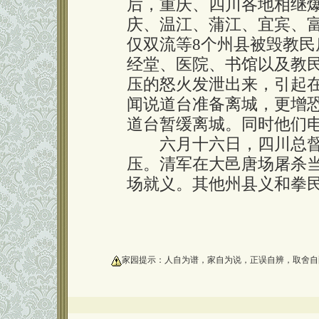
后，重庆、四川各地相继
庆、温江、蒲江、宜宾、富
仅双流等8个州县被毁教民
经堂、医院、书馆以及教
压的怒火发泄出来，引起在
闻说道台准备离城，更增
道台暂缓离城。同时他们
六月十六日，四川总督
压。清军在大邑唐场屠杀
场就义。其他州县义和拳
oooooooooo
家园提示：人自为谱，家自为说，正误自辨，取舍自