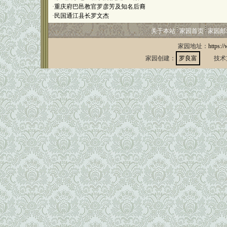
·
重庆府巴邑教官罗彦芳及知名后裔
·
民国通江县长罗文杰
关于本站
家园首页
家园邮
家园地址：
https:/
家园创建：
罗良富
技术支