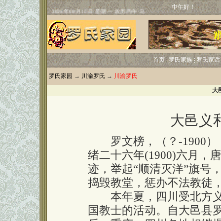
中午好！
首页
罗氏家族
罗氏家话
罗氏家园
→
川渝罗氏
→
川渝罗氏
大
大邑义
罗文榜，（？-1900
绪二十六年(1900)六月
迹，举起“顺清灭洋”旗号
捣毁教堂，惩办不法教徒，
本年夏，四川受北方义
国教士的活动。自大邑县罗