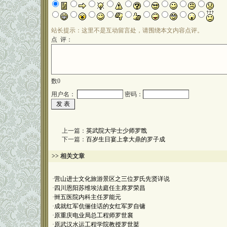
站长提示：这里不是互动留言处，请围绕本文内容点评。
点 评：
数
0
用户名：
密码：
上一篇：
英武院大学士少师罗戬
下一篇：
百岁生日宴上拿大鼎的罗子成
>> 相关文章
·
营山进士文化旅游景区之三位罗氏先贤详说
·
四川恩阳苏维埃法庭任主席罗荣昌
·
卌五医院内科主任罗能元
·
成就红军伉俪佳话的女红军罗自镛
·
原重庆电业局总工程师罗世襄
·
原武汉水运工程学院教授罗世棻