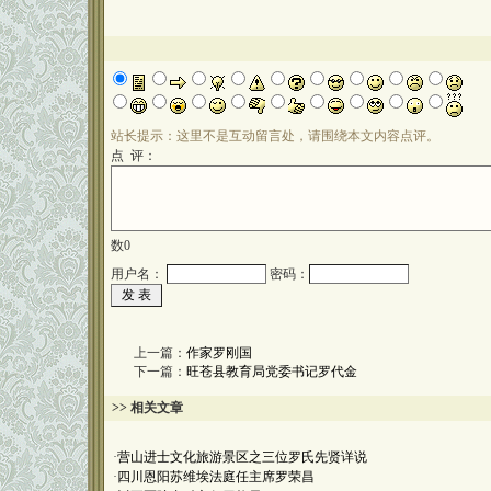
站长提示：这里不是互动留言处，请围绕本文内容点评。
点 评：
数
0
用户名：
密码：
上一篇：
作家罗刚国
下一篇：
旺苍县教育局党委书记罗代金
>> 相关文章
·
营山进士文化旅游景区之三位罗氏先贤详说
·
四川恩阳苏维埃法庭任主席罗荣昌