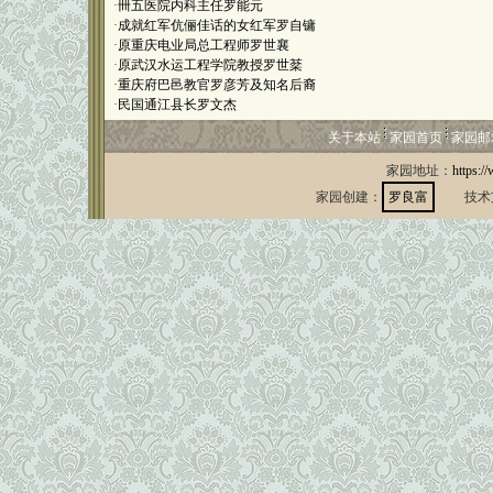
·
卌五医院内科主任罗能元
·
成就红军伉俪佳话的女红军罗自镛
·
原重庆电业局总工程师罗世襄
·
原武汉水运工程学院教授罗世棻
·
重庆府巴邑教官罗彦芳及知名后裔
·
民国通江县长罗文杰
关于本站
家园首页
家园邮
家园地址：
https:/
家园创建：
罗良富
技术支