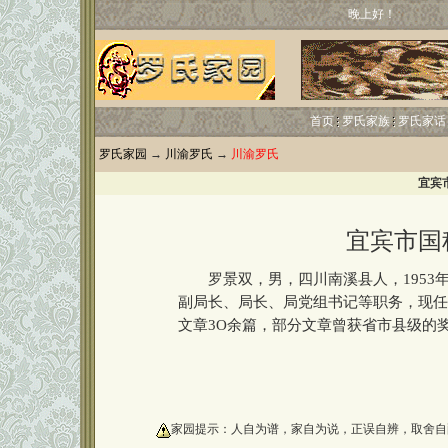
晚上好！
首页
罗氏家族
罗氏家话
罗氏家园
→
川渝罗氏
→
川渝罗氏
宜宾
宜宾市国
罗景双，男，四川南溪县人，1953年
副局长、局长、局党组书记等职务，现任
文章3O余篇，部分文章曾获省市县级的
oooooooooo
家园提示：人自为谱，家自为说，正误自辨，取舍自