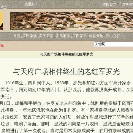
凌晨好！
家园首页
罗氏家
首页
罗氏家族
罗氏家话
罗氏家传
罗氏家书
科技天地
它山之石
罗氏
与天府广场相伴终生的老红军罗光
与天府广场相伴终生的老红军罗光
916年生，四川阆中人。1933年，罗光参加红四方面军离开家乡，1
大军南下，回到阔别17年的四川。从那以后，他就再没离开成都，亲
次变迁。
1月1日，成都和平解放，在罗光老人的印象中，战乱后的皇城千疮百
在此栖身，一些地痞流氓也在此为非作歹。有一家栖身皇城的人饿得
救才活过来。安置了无家可归的人们后，解放军对皇城进行了简单的
的垃圾，粉刷了墙面。那时，皇城的四周是一片农田，皇城是全城最
，皇城进行了第一次改造。当时是用木头做成架子，在用竹条串成的