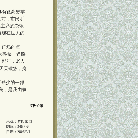
具有很高史学
此前，市民听
毛主席的崇敬
展现在世人的
，广场的每一
多次整修，道路
。那年，老人
“天天锻炼，身
可缺少的一部
美，是我由衷
罗氏资讯
来源：
罗氏家园
阅读：
8469
次
日期：
2006/2/1