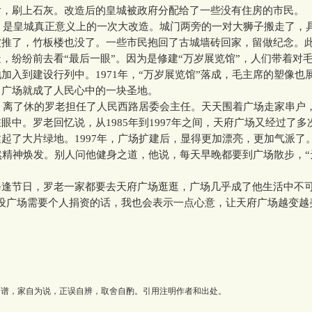
后，刷上石灰。改造后的皇城被政府分配给了一些没有住房的市民。
，是皇城真正意义上的一次大改造。城门两旁的一对大狮子搬走了，
被推了，竹板楼也没了。一些市民抱回了古城墙砖回家，留做纪念。
，纷纷前去看“最后一眼”。因为是修建“万岁展览馆”，人们带着对
加入到建设行列中。1971年，“万岁展览馆”落成，毛主席的塑像也
，广场就成了人民心中的一块圣地。
，离了休的罗老担任了人民西路居委会主任。天天围着广场走家串户
眼中。罗老回忆说，从1985年到1997年之间，天府广场又经过了
起了大片绿地。1997年，广场扩建后，显得更加漂亮，更加气派了
然精神焕发。别人问他健身之道，他说，每天早晚都要到广场散步，
。
节日，罗老一家都要去天府广场逛逛，广场几乎成了他生活中不
建设广场需要个人捐资的话，我也会表示一点心意，让天府广场越变越
为谱，家自为说，正误自辨，取舍自酌。引用注明作者和出处。