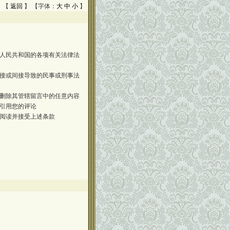
 【
返回
】 【字体：
大
中
小
】
人民共和国的各项有关法律法
接或间接导致的民事或刑事法
删除其管辖留言中的任意内容
引用您的评论
阅读并接受上述条款