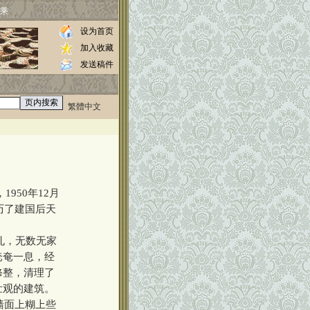
乘
设为首页
加入收藏
发送稿件
繁體中文
0000
950年12月
历了建国后天
孔，无数无家
奄奄一息，经
修整，清理了
壮观的建筑。
墙面上糊上些