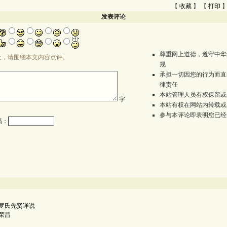
【
收藏
】 【
打印
】
发表评论
尊重网上道德，遵守中华
处，请围绕本文内容点评。
规
承担一切因您的行为而直
律责任
本站管理人员有权保留或
字
本站有权在网站内转载或
参与本评论即表明您已经
码：
罗氏先贤详说
荣昌