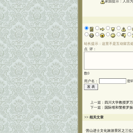
oooooooooo
家园提示：人自
站长提示：这里不是互动留言
点 评：
数
0
用户名：
密
上一篇：
四川大学教授罗万
下一篇：
国际维和警察罗振
>> 相关文章
·
营山进士文化旅游景区之三位