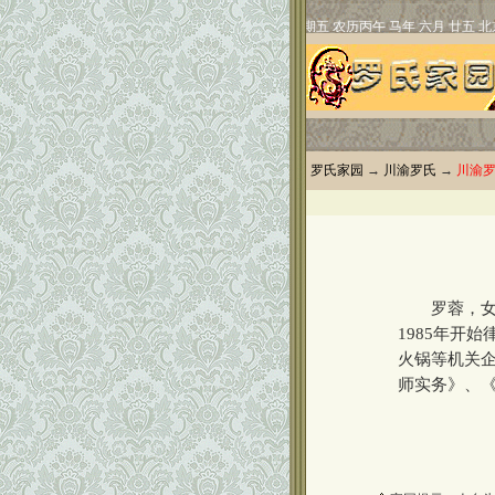
罗氏家园
→
川渝罗氏
→
川渝
罗蓉，女，
1985年开
火锅等机关
师实务》、