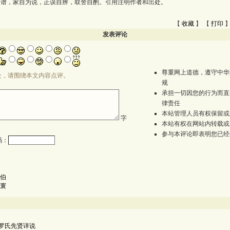
为谱，家自为说，正误自辨，取舍自酌。引用注明作者和出处。
【
收藏
】 【
打印
】
发表评论
尊重网上道德，遵守中华
处，请围绕本文内容点评。
规
承担一切因您的行为而直
律责任
本站管理人员有权保留或
字
本站有权在网站内转载或
参与本评论即表明您已经
码：
伯
寰
罗氏先贤详说