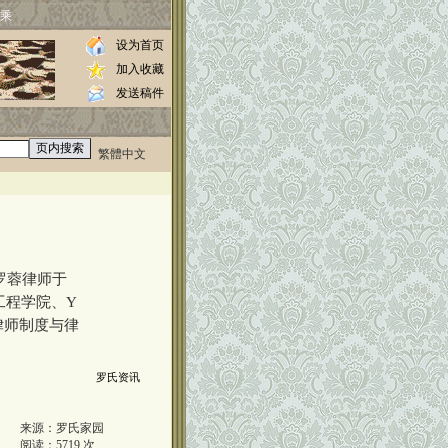
乘
设为首页
加入收藏
发送稿件
繁體中文
0000
罗蓉律师于
工程学院、Y
律师制度与律
罗氏资讯
来源：
罗氏家园
阅读：
5719
次