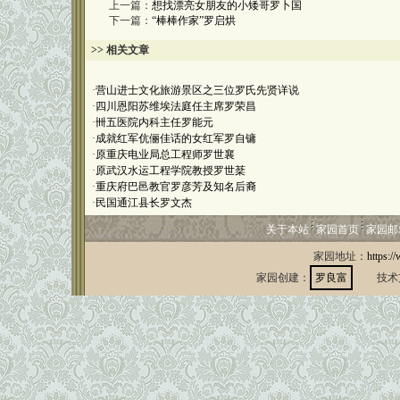
上一篇：
想找漂亮女朋友的小矮哥罗卜国
下一篇：
“棒棒作家”罗启烘
>> 相关文章
·
营山进士文化旅游景区之三位罗氏先贤详说
·
四川恩阳苏维埃法庭任主席罗荣昌
·
卌五医院内科主任罗能元
·
成就红军伉俪佳话的女红军罗自镛
·
原重庆电业局总工程师罗世襄
·
原武汉水运工程学院教授罗世棻
·
重庆府巴邑教官罗彦芳及知名后裔
·
民国通江县长罗文杰
关于本站
家园首页
家园邮
家园地址：
https:/
家园创建：
罗良富
技术支