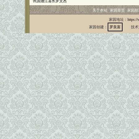
·
民国通江县长罗文杰
关于本站
家园首页
家园邮
家园地址：
https:/
家园创建：
罗良富
技术支