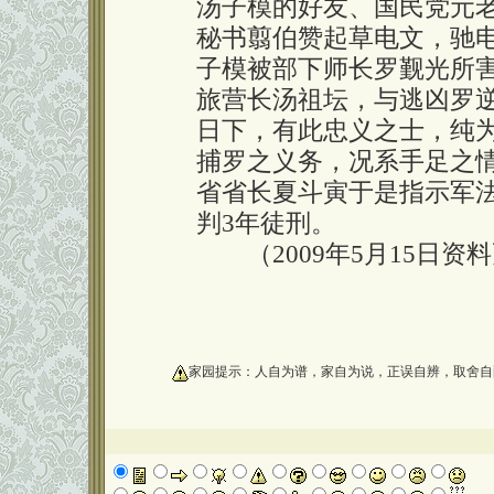
汤子模的好友、国民党元
秘书翦伯赞起草电文，驰
子模被部下师长罗觐光所
旅营长汤祖坛，与逃凶罗
日下，有此忠义之士，纯
捕罗之义务，况系手足之情
省省长夏斗寅于是指示军
判3年徒刑。
（2009年5月15日资
oooooooooo
家园提示：人自为谱，家自为说，正误自辨，取舍自