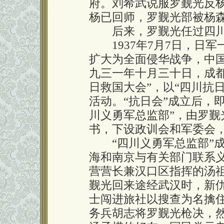
府。刘希武说服罗觐光反
杨已回师，罗觐光部被杨
后来，罗觐光任过四川
1937年7月7日，日军
扩大为全面侵华战争，中
九三一年十月三十日，成
日救国大会”，以“四川抗日
活动。“抗日会”成立后，
川义勇军总监部”，由罗
书，下设政训会和军委会
“四川义勇军总监部”成
海和南京与有关部门联系
营营长兼汉口区指挥的汤
觐光回来途经武汉时，新
士闯进旅社以搜查为名擒
务兵胡志将罗觐光枪决，