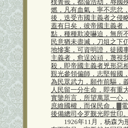
樸菁莪，都淪浩劫，辱國
燃，凡有血氣，寧不悲忿
後，迭受市國主義者之侵
蓋有日矣，彼帝國主義者
點，種種欺凌嚇迫，無所
民意猶未盡滅，刀俎之下
地慘案，可資明證，徒國
主義者，愈逞凶頑，蔑視
殺，即帝國主義者兇形惡
覲光參領偏師，志堅報國
為民眾武力，願作前驅，
人民留一分生命，即有重
實鑒所言，所望萬眾一心
庶維國權，而保民命，▓
後備總司令罗觐光即世印
1926年11月，杨森为