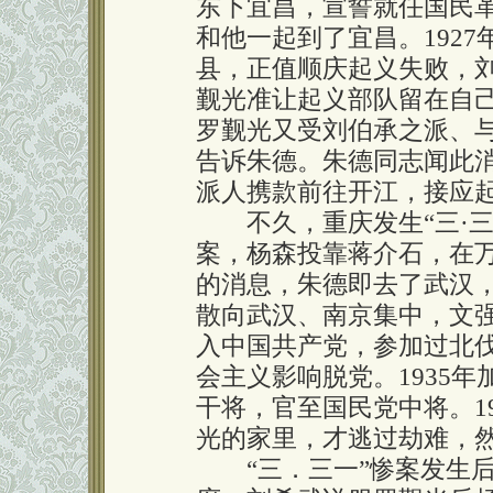
东下宜昌，宣誓就任国民
和他一起到了宜昌。192
县，正值顺庆起义失败，
觐光准让起义部队留在自
罗觐光又受刘伯承之派、
告诉朱德。朱德同志闻此
派人携款前往开江，接应
不久，重庆发生“三·三一
案，杨森投靠蒋介石，在
的消息，朱德即去了武汉
散向武汉、南京集中，文
入中国共产党，参加过北
会主义影响脱党。1935
干将，官至国民党中将。1
光的家里，才逃过劫难，
“三．三一”惨案发生后