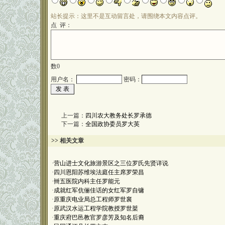
站长提示：这里不是互动留言处，请围绕本文内容点评。
点 评：
数
0
用户名：
密码：
上一篇：
四川农大教务处长罗承德
下一篇：
全国政协委员罗大英
>> 相关文章
·
营山进士文化旅游景区之三位罗氏先贤详说
·
四川恩阳苏维埃法庭任主席罗荣昌
·
卌五医院内科主任罗能元
·
成就红军伉俪佳话的女红军罗自镛
·
原重庆电业局总工程师罗世襄
·
原武汉水运工程学院教授罗世棻
·
重庆府巴邑教官罗彦芳及知名后裔