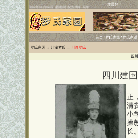
凌晨好！
首页
罗氏家族
罗氏家话
罗氏家园
→
川渝罗氏
→
川渝罗氏
四川
四川建国
罗
正
清
小
操
长