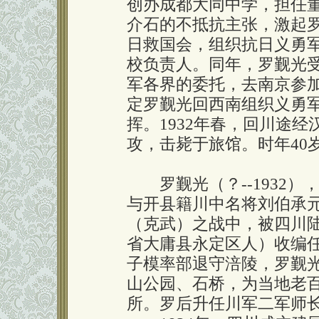
创办成都大同中学，担任董事
介石的不抵抗主张，激起
日救国会，组织抗日义勇
校负责人。同年，罗觐光
军各界的委托，去南京参
定罗觐光回西南组织义勇
挥。1932年春，回川途
攻，击毙于旅馆。时年40
罗觐光（？--1932）
与开县籍川中名将刘伯承元
（克武）之战中，被四川陆
省大庸县永定区人）收编任
子模率部退守涪陵，罗觐
山公园、石桥，为当地老
所。罗后升任川军二军师