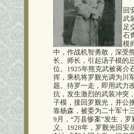
1
回
武
足
石
模
中，作战机智勇敢，深受
长、师长，引起汤子模的
位。1925年熊克武被蒋
挥，乘机将罗觐光调为川
题。待罗一走，即用武力
抗，发生激烈的武装冲突
子模，接回罗觐光，并公
靠杨森，被委为二十军十三
9月，“万县惨案”发生，
义。1928年，罗觐光回安