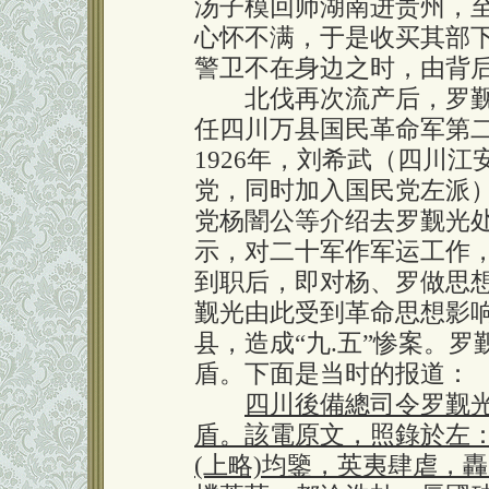
汤子模回师湖南进贵州，
心怀不满，于是收买其部下
警卫不在身边之时，由背
北伐再次流产后，罗觐
任四川万县国民革命军第
1926年，刘希武（四川江
党，同时加入国民党左派
党杨闇公等介绍去罗觐光
示，对二十军作军运工作
到职后，即对杨、罗做思
觐光由此受到革命思想影响
县，造成“九.五”惨案。
盾。下面是当时的报道：
四川後備總司令罗觐
盾。該電原文，照錄於左
(上略)均鑒，英夷肆虐，