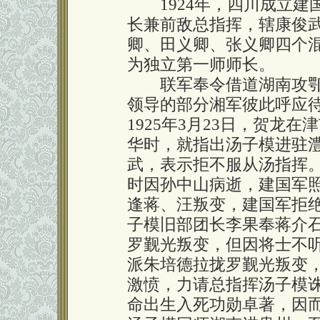
1924年，四川成立建
长兼前敌总指挥，辖康俊
卿、田义卿、张义卿四个
为独立第一师师长。
联军奉令借道湖南攻鄂
领导的部分湘军彼此呼应
1925年3月23日，贺龙
华时，就指出汤子模进驻
武，表示拒不服从汤指挥
时因孙中山病逝，建国军
逢蒋、汪叛变，建国军拒
子模旧部团长李果奉蒋介
罗觐光叛变，但因将士不
派朱培德拉拢罗觐光叛变
激愤，力请总指挥汤子模
命出生入死功勋卓著，因