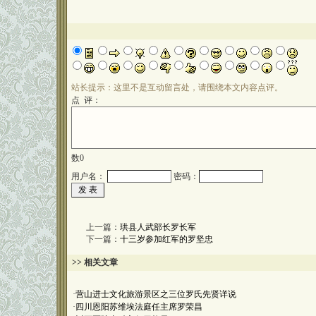
站长提示：这里不是互动留言处，请围绕本文内容点评。
点 评：
数
0
用户名：
密码：
上一篇：
珙县人武部长罗长军
下一篇：
十三岁参加红军的罗坚忠
>> 相关文章
·
营山进士文化旅游景区之三位罗氏先贤详说
·
四川恩阳苏维埃法庭任主席罗荣昌