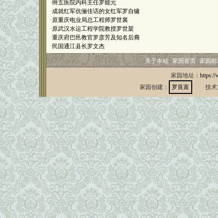
·
卌五医院内科主任罗能元
·
成就红军伉俪佳话的女红军罗自镛
·
原重庆电业局总工程师罗世襄
·
原武汉水运工程学院教授罗世棻
·
重庆府巴邑教官罗彦芳及知名后裔
·
民国通江县长罗文杰
关于本站
家园首页
家园邮
家园地址：
https:/
家园创建：
罗良富
技术支