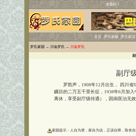
凌晨好！
首页
罗氏家族
罗氏家话
罗氏家园
→
川渝罗氏
→
川渝罗氏
副
副厅
罗凯声，1908年12月出生， 四川省
瞩目的二万五千里长征，1938年6月加
离休，享受副厅级待遇），因病医治无效于
oooooooooo
家园提示：人自为谱，家自为说，正误自辨，取舍自