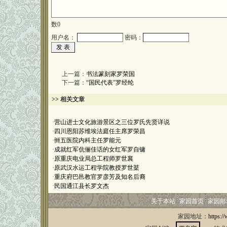
数
0
用户名：
密码：
上一篇：
书法篆刻家罗荣国
下一篇：
“国民代表”罗经纶
>> 相关文章
·
营山进士文化旅游景区之三位罗氏先贤详说
·
四川恩阳苏维埃法庭任主席罗荣昌
·
卌五医院内科主任罗能元
·
成就红军伉俪佳话的女红军罗自镛
·
原重庆电业局总工程师罗世襄
·
原武汉水运工程学院教授罗世棻
·
重庆府巴邑教官罗彦芳及知名后裔
·
民国通江县长罗文杰
关于本站
家园首页
家园邮
家园地址：
https:/