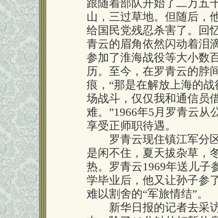
跟随着部队开始了二万五
山，三过草地。但随后，
给国民党残忍杀害了。回
青云的眉角依然闪动着泪
参加了淮海战役等大小数
历。至今，在罗青云的脖
痕，“那是在解放上海的
场战斗，仅仅我和通信员
难。”1966年5月罗青云
享受正师职待遇。
罗青云现住镇江军分区
是闲不住，夏天拔杂草，
热。罗青云1969年送儿子
学毕业后，他又让孙子参
难以割舍的“军旅情结”。
新华日报的记者去采访他