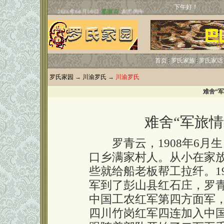
下午好！
首页
罗氏家族
罗氏家话
罗氏家园
→
川渝罗氏
→
川渝罗氏
难舍“
难舍“军旅
罗青云，1908年6月
口乡满家村人。从小在家
些就给船老板帮工拉纤。1
军到了彭山县红石庄，罗
中国工农红军第四方面军，1
四川竹岗红军四连加入中