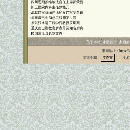
·
四川恩阳苏维埃法庭任主席罗荣昌
·
卌五医院内科主任罗能元
·
成就红军伉俪佳话的女红军罗自镛
·
原重庆电业局总工程师罗世襄
·
原武汉水运工程学院教授罗世棻
·
重庆府巴邑教官罗彦芳及知名后裔
·
民国通江县长罗文杰
关于本站
家园首页
家园邮
家园地址：
https:/
家园创建：
罗良富
技术支