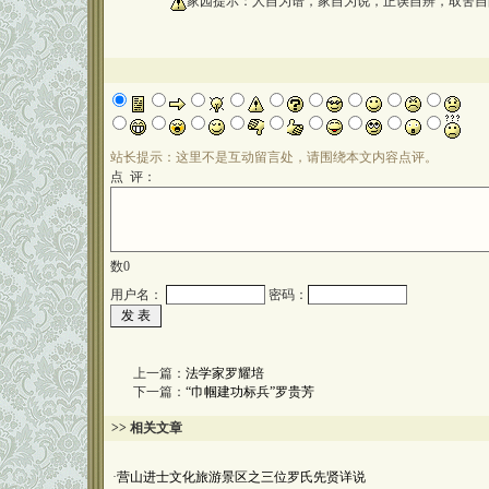
oooooooooo
家园提示：人自为谱，家自为说，正误自辨，取舍自
站长提示：这里不是互动留言处，请围绕本文内容点评。
点 评：
数
0
用户名：
密码：
上一篇：
法学家罗耀培
下一篇：
“巾帼建功标兵”罗贵芳
>> 相关文章
·
营山进士文化旅游景区之三位罗氏先贤详说