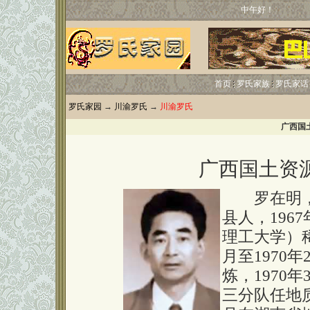
中午好！
首页
罗氏家族
罗氏家话
罗氏家园
→
川渝罗氏
→
川渝罗氏
广西国
广西国土资
罗在明，男
县人，196
理工大学）稀
月至1970
炼，1970年
三分队任地质技