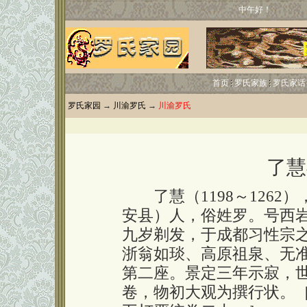
中午好！
首页
罗氏家族
罗氏家话
罗氏家园
→
川渝罗氏
→
川渝罗氏
了慧
了慧（1198～1262
安县）人，俗姓罗。号西
九岁剃发，于成都习性宗
浙翁如琰、高原祖泉、无
第二座。景定三年示寂，
卷，物初大观为撰行状。