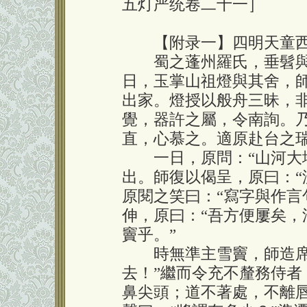
五灯严统卷二十一］
【附录一】四明天童西
蜀之蓬州羅氏，垂髫與
日，玉掌山祖燈與其舍，
出家。燈授以般舟三昧，
覺，器許之屬，令南詢。
直，心慕之。適原赴台之
一日，原問：“山河大地
出。師復以偈呈，原曰：“
原閱之笑曰：“寫字與作言
伸，原曰：“吾方便屢矣
竇乎。”
時無準主雪竇，師造席下
去！”繼而令充不釐務侍者
鼻尖頭；道不著處，不離