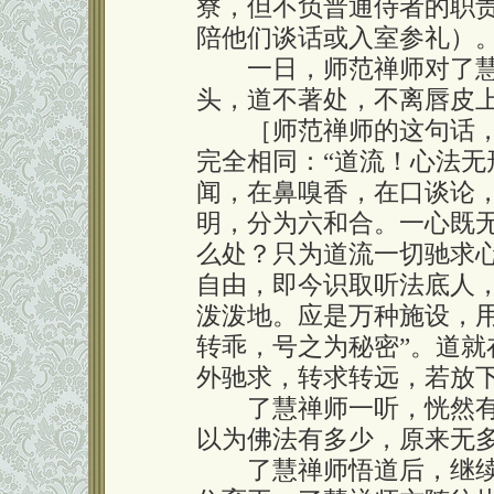
寮，但不负普通侍者的职
陪他们谈话或入室参礼）
一日，师范禅师对了慧禅
头，道不著处，不离唇皮上
［师范禅师的这句话，
完全相同：“道流！心法
闻，在鼻嗅香，在口谈论
明，分为六和合。一心既
么处？只为道流一切驰求心
自由，即今识取听法底人
泼泼地。应是万种施设，
转乖，号之为秘密”。道
外驰求，转求转远，若放
了慧禅师一听，恍然有省
以为佛法有多少，原来无多
了慧禅师悟道后，继续