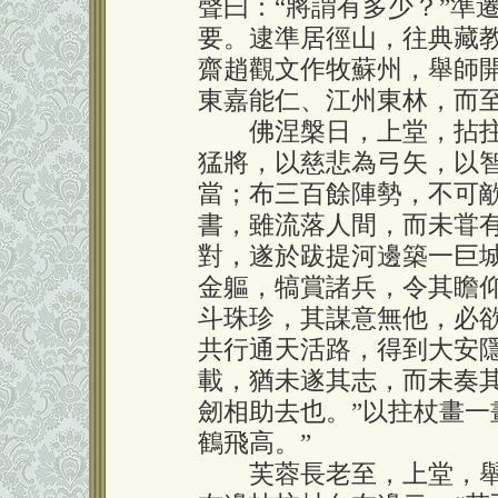
聲曰：“將謂有多少？”準
要。逮準居徑山，往典藏
齋趙觀文作牧蘇州，舉師
東嘉能仁、江州東林，而
佛涅槃日，上堂，拈拄杖
猛將，以慈悲為弓矢，以
當；布三百餘陣勢，不可
書，雖流落人間，而未甞
對，遂於跋提河邊築一巨
金軀，犒賞諸兵，令其瞻
斗珠珍，其謀意無他，必
共行通天活路，得到大安
載，猶未遂其志，而未奏
劒相助去也。”以拄杖畫一
鶴飛高。”
芙蓉長老至，上堂，舉