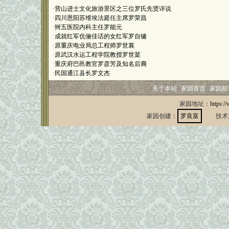
·
营山进士文化旅游景区之三位罗氏先贤详说
·
四川恩阳苏维埃法庭任主席罗荣昌
·
卌五医院内科主任罗能元
·
成就红军伉俪佳话的女红军罗自镛
·
原重庆电业局总工程师罗世襄
·
原武汉水运工程学院教授罗世棻
·
重庆府巴邑教官罗彦芳及知名后裔
·
民国通江县长罗文杰
关于本站
家园首页
家园邮
家园地址：
https:/
家园创建：
罗良富
技术支