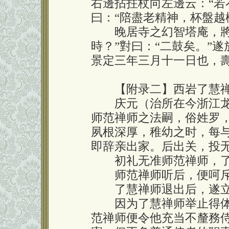
右邊拈拄杖向左邊云：“若
曰：“陪盡老精神，杯盤
晚居寺之幻智塔庵，將終
時？”對曰：“二鼓矣。”
景定三年三月十一日也，
【附录二】西岩了慧禅
庆元（治所在今浙江龙
师范禅师之法嗣，俗姓罗
夙根深厚，稚幼之时，每
即辞亲出家。后出关，投
初礼无准师范禅师，了
师范禅师听后，便呵斥道
了慧禅师退出后，遂立
因为了慧禅师举止得体
范禅师便令他充当不釐務