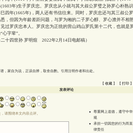
(1603年)生子罗庆忠。罗庆忠从小就与其大叔公罗璧之孙罗心朴熟
巳四年(1665年)，两人还有书信往来。同时，罗庆忠还与其三叔公
熟悉，但因为年龄差距问题，与罗为缃的二子罗心醇、罗心澹并不相
有见过罗庆忠本人。罗庆忠为正统的营山鸡山罗氏第十二代，也就是
“心字辈”。
四世孙 罗明煊 2022年2月14日电邮稿）
为谱，家自为说，正误自辨，取舍自酌。引用注明作者和出处。
【
收藏
】 【
打印
】
发表评论
尊重网上道德，遵守中华
处，请围绕本文内容点评。
规
承担一切因您的行为而直
律责任