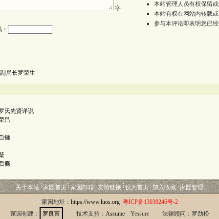
本站管理人员有权保留或
字
本站有权在网站内转载或
参与本评论即表明您已经
码：
副局长罗荣生
罗氏先贤详说
荣昌
自镛
棻
后裔
关于本站
家园首页
家园邮箱
友情链接
设为首页
加入收藏
家园管理
家园地址：
https://www.luos.org
粤ICP备13039246号-2
家园创建：
罗良富
技术支持：
Assume
Yessure 法律顾问：罗劲松