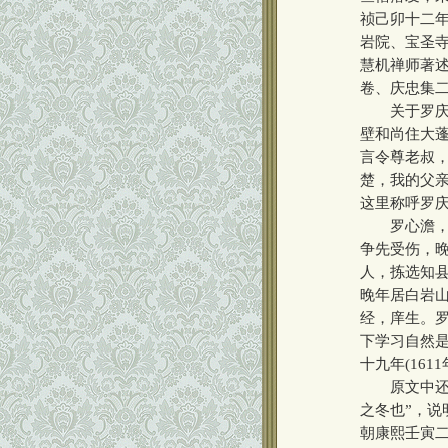
祯己卯十二年
岩院、宝圣寺
慧机禅师著
卷、庆忠集
关于罗庆忠
壁和尚住大
言令尊老叔
楚，我的父亲
这里称呼罗
罗心澹，字抱
争先受伤，晚
人，拣选知县
晚年居白岩山
经，庠生。
下学习自然
十九年(161
原文中还提
之冬也”，说
朝康熙壬寅二