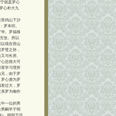
抱宁就是罗心
比罗心朴大九
善里鸡山下沙
子：罗本织、
罗华。罗福移
华无攷。所以
所以现在营山
房罗璧之孙，
忠又与长房、
罗心忠很大可
那里学习理所
为兄，由于罗
、罗心澹为罗
相差过大，罗
父亲罗为缃作
其中一位的男
位男嗣卒于明
年)，明朝万历