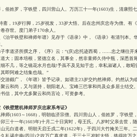
姓罗，字铁壁，四川营山人。万历三十一年(1603)生，清康熙七年(
。
，19岁行脚，25岁祝发，33岁大悟。后在忠州庆忠寺为僧。有
卷存世。度门弟子170余人。
治平铁壁和禅师年谱》见存于《语录》中，《语录》有清刊本。
本。
李道济所撰之序，《序》云：“(庆)忠托迹西蜀，……忠之继往开
其道大；固本培根，竖德立名，其事全，然非童师久侍中瓶，深悉首
巨细不几，等之镜花水月也哉!予虽不及见知于忠，幸私淑诸人，敢昭
其即阿难之结集也哉。”
游颇广，《年谱》皆予记录。如谱主23岁交灼然禅师。灼然认为
参聚云和尚，又与湛持，朝阳老人、宝峰三巴掌和尚及众多居士结交
论书信，其中尤多聚云和尚言论，可资参考。
煊《铁壁慧机禅师罗庆忠家系考证》
(1603～1668)，明朝临济宗僧。四川营山人，俗姓罗，字铁壁
卯三十一年(1603年)十月二十日寅时，母王氏。八岁时父亲去世，
山元白道者。明朝天启壬戌二年(1622年)，于四川大竹掩关三年。
久礼谒忠南(四川)之吹万广真求道，于三十三岁时大悟，终得吹万