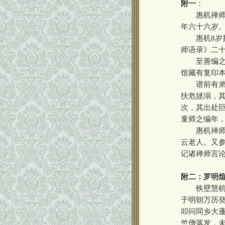
附一
：
惠机禅师，俗
年六十六岁
惠机8岁持斋
师语录》二十
至善编之《
馆藏有复印
谱前有弟子
扶危拯溺，
次，其出处
童师之编年，
惠机禅师交
云老人。又
记诸禅师言
附二：罗明
铁壁慧机禅师
于明朝万历癸
叩问同乡大蓬
竺僧落发，未