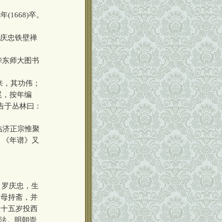
1668)卒。
《庆忠铁壁禅
华东师大图书
来，其功伟；
尾，按年编
告于丛林曰：
临济正宗惟聚
。《年谱》又
，罗庆忠，生
随母持斋，并
二十五岁投西
之法。明朝崇