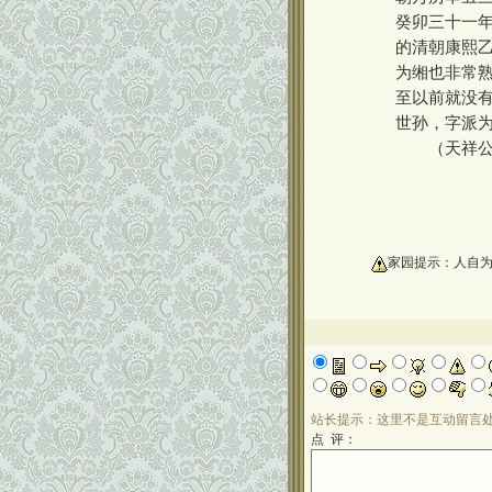
癸卯三十一年
的清朝康熙乙
为缃也非常
至以前就没
世孙，字派为
（天祥公二十
oooooooooo
家园提示：人自
站长提示：这里不是互动留言
点 评：