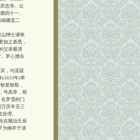
、庆忠寺、云
法腊四十一。
药病随宜二
。
营山绅士请铁
君知之甚悉，
的父亲最清
”。罗心澹在
渭滨，与流冦
633年)举
，钦差致祭，
玉，号高亭，明
，在罗瑬的门
朝万历辛丑三
样也合理。
此在顺治壬辰
而罗为缃卒于清