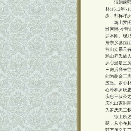
清朝康熙乙巳
朴(1612
岁，却称呼
鸡山罗氏始
滩河嘴(今营
罗本刚。现
居东乡县(宣
营山支系只
鸡山罗氏族
罗心澹是三
三房后裔来
能为剩余三
应当。罗心
心朴和罗庆
庆忠三叔公
庆忠出家时
为罗庆忠三
综上所述，
嗣，从小在
朝万历辛丑三