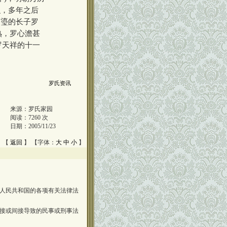
识，多年之后
罗瑬的长子罗
熟，罗心澹甚
罗天祥的十一
罗氏资讯
来源：
罗氏家园
阅读：
7260
次
日期：
2005/11/23
 【
返回
】 【字体：
大
中
小
】
人民共和国的各项有关法律法
接或间接导致的民事或刑事法