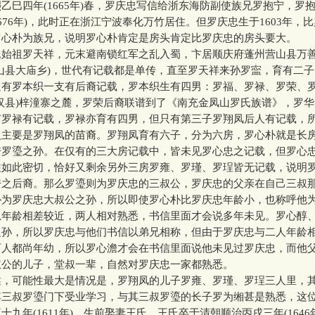
四年(1665年)春，罗庆忠写信给浙东海防副使族兄罗抱宁，罗
年~1676年)，此时正在浙江宁波奉化万竹居住。但罗庆忠生于1603年，
罗心朴为族兄，说明罗心朴肯定是房头肯定比罗庆忠的房头要大。
祖罗天祥，元末避南锁红军之乱入蜀，卞居顺庆府蓬州营山县万
山县大庙乡)，世代有记载都是单传，直至罗天祥来孙罗寍，育有二
只有罗本织一支有后裔记载，罗本织生有四男：罗福、罗禄、罗荣、
汉县)梓潼寨之麓，罗荣后裔联谱到了《南充金凤山罗氏族谱》，罗
有罗禄有记载，罗禄亦育有四男，但只有第三子罗翔凤后人有记载，
人主要是罗翔凤的苗裔。罗翔凤育有六子，分为六房，罗心朴就是长
房罗瑬之孙。在仅有的三大房记载中，皆未见罗心忠之记载，但罗心
往如此密切，恰好又剩余另外三房罗雍、罗瑾、罗珵皆无记载，说明
房之后裔。那么罗瑬则为罗庆忠的三叔公，罗庆忠的父亲在自己三叔
朴为罗庆忠大叔公之孙，所以即使罗心朴比罗庆忠年龄小，也称呼他
忠年龄相差较近，两人相对熟悉，书信里面才会说多年未见。罗心醇
之孙，所以罗庆忠与他们书信以弟兄相称，但由于罗庆忠与二人年龄
两人都尚年幼，所以罗心澹才会在书信里面说他未见过罗庆忠，而他
叔公的儿子，堂叔一辈，自然对罗庆忠一家都熟悉。
可能性最大是情况是，罗翔凤的儿子罗雍、罗瑾、罗珵三人里，
其三叔罗瑬门下受业学习，与其三叔罗瑬的长子罗为缃甚是熟悉，这
十九年(1611年)，生前娶妻王氏，王氏卒于清朝顺治丙戌三年(1646