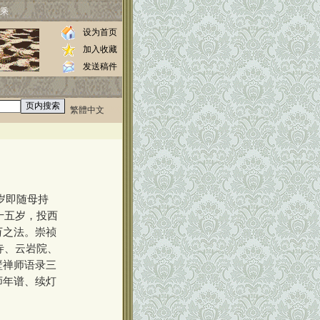
乘
设为首页
加入收藏
发送稿件
繁體中文
0000
岁即随母持
十五岁，投西
万之法。崇祯
寺、云岩院、
壁禅师语录三
师年谱、续灯