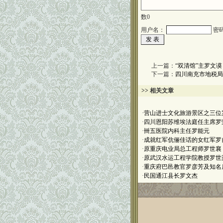
数
0
用户名：
密
上一篇：
“双清馆”主罗文谟
下一篇：
四川南充市地税局
>> 相关文章
·
营山进士文化旅游景区之三位
·
四川恩阳苏维埃法庭任主席罗
·
卌五医院内科主任罗能元
·
成就红军伉俪佳话的女红军罗
·
原重庆电业局总工程师罗世襄
·
原武汉水运工程学院教授罗世
·
重庆府巴邑教官罗彦芳及知名
·
民国通江县长罗文杰