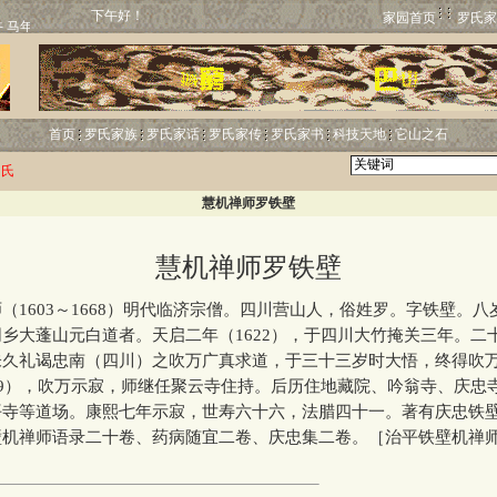
下午好！
家园首页
罗氏家
首页
罗氏家族
罗氏家话
罗氏家传
罗氏家书
科技天地
它山之石
罗氏
慧机禅师罗铁壁
慧机禅师罗铁壁
603～1668）明代临济宗僧。四川营山人，俗姓罗。字铁壁。八
乡大蓬山元白道者。天启二年（1622），于四川大竹掩关三年。二
未久礼谒忠南（四川）之吹万广真求道，于三十三岁时大悟，终得吹
39），吹万示寂，师继任聚云寺住持。后历住地藏院、吟翁寺、庆忠
平寺等道场。康熙七年示寂，世寿六十六，法腊四十一。著有庆忠铁
壁机禅师语录二十卷、药病随宜二卷、庆忠集二卷。［治平铁壁机禅
］