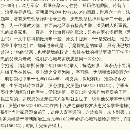
(1639年)，吹万示寂，师继任聚云寺住持。后历住地藏院、吟翁寺
、治平寺等道场。清朝康熙戊申七年(1668年)圆寂，世寿六十六，
述颇丰，著有庆忠铁壁禅师语录三卷、庆忠铁壁机禅师语录二十卷、
二卷。为一代佛教大德，在西南地区享有极高声誉，深受时人所重视
的出身家系，一直是一个比较模糊的概念，只有在罗心澹所著《
蓬山书》一文中讲得稍微清晰一些。原文中提到：“于是究出处，惟先
，受业于家祖之门”。翻译过来就是：于是探究您的家系，只有我已故
曾说：“您的父亲，也就是我的叔父，曾经在我的祖父罗瑬门下学习
庆忠的父亲为老叔，说明罗心澹与罗庆忠是同一辈分的。
远，清朝康熙癸卯二年(1663年)举人，拣选知县，诛杀伪令向
年鎌子尚在其头。罗心澹之父罗为缃， 字可绳，为明朝崇祯癸酉六年(1
，明朝崇祯甲申十七年(1644年)，树义兵，保城有功，准崇祀乡贤
麓，生平词赋诗章甚富。罗心澹祖父罗瑬(1563年~1634年)，字季
罗瑬作为明经取仕的庠生，学识渊博，罗庆忠的父亲作为罗瑬的子侄
是很正常的。罗庆忠的父亲在其八岁时就去世了，说明他父亲卒于明
1年)，罗瑬(1563年~1634年)在四十八岁之前教授罗庆忠父亲学业这
到“当时家君即命弟子，访便人寄字通问，亦曾修候，未卜到否，
明罗为缃曾于清朝顺治壬辰九年(1652年)命罗心澹写信给罗庆忠，
年(1662年)，时间上完全合得上。