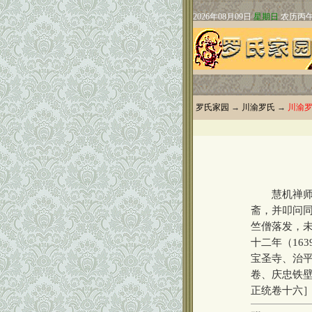
罗氏家园
→
川渝罗氏
→
川渝
慧机禅师（1
斋，并叩问同
竺僧落发，
十二年（16
宝圣寺、治
卷、庆忠铁
正统卷十六