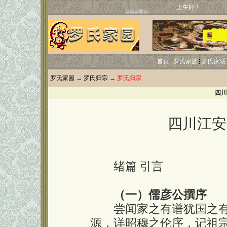
上午好！
首页
罗氏家族
罗氏家话
罗氏家园
→
罗氏归宗
→
罗氏归宗
四川
四川江安
http://ww
绪篇 引言
（一）儒彦公撰序
尝闻家之有谱犹国之有
源，详昭穆之伦序，记祖