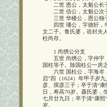
二世 恩公，太魁公长子
二世 信公，太魁公次
三世 华楼公，恩公独子
四世 璠公，字德轩，华
文二子。鲁氏婆，诰封夫
柱尚存。
1 尚绣公分支
五世 尚绣公，字仲宇，
国柱等子。除国柱公一房
六世 国柱公，字海岑，
启”四（1624）年甲子
彦、孺彦三子；卒于清“康熙
日，寿高70岁。聂氏婆，生
七月廿九日；卒于清“康熙”
岁。