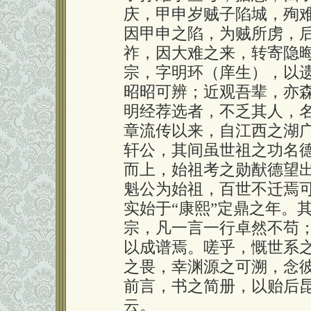
庆，甲申岁贼子陷城，殉
因甲申之陷，为贼所虏，
祚，因大难之来，转寄隐
宗，字明环（庠生），以
昭昭可辨；近观吾辈，亦
明经荐选者，不乏其人，
章流传以来，自江西之湖
轩公，其间虽世祖之功名
而上，始祖考之勋猷德望
魁公为始祖，百世不迁焉可
实始于“康熙”定鼎之年。
宗，凡一言一行卓然不苟
以成谱焉。嗟乎，慨世系
之畏，幸渊源之可溯，念
前言，书之简册，以贻后
云。