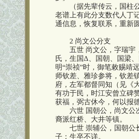
（据先辈传云，国柱公
老谱上有此分支数代人丁
通信息，恢复联系，重新
2 尚文公分支
五世 尚文公，字瑞宇，
氏，生国Δ、国朝、国梁
明“崇祯”时，御笔敕赐靖
师钦差、雅珍参将，钦差
府，左军都督同知（见《
有功于民，时江安曾立碑
获福，弼古休今，何以报德
六世 国朝公，尚文公次
裔派红桥、大井等镇。
七世 崇辅公，国朝公长
子；生卒不详。