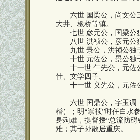
六世 国梁公，尚文公三
大井、板桥等镇。
七世 彦元公，国梁公独
八世 洪祯公，彦元公独
九世 景公，洪祯公独子
十世 元佐公，景公独子
十一世 仁先公，元佐公
仕、文学四子。
十一世 义先公，元佐公
六世 国鼎公，字玉调，
稽）；明“崇祯”时任白水参
身殉难，提督授“总流防碍
难；其子孙散居重庆。