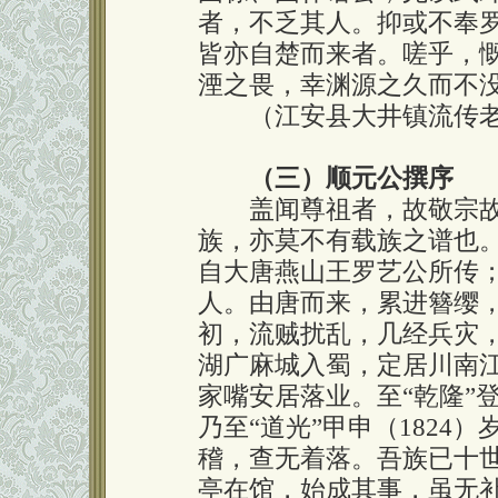
者，不乏其人。抑或不奉
皆亦自楚而来者。嗟乎，
湮之畏，幸渊源之久而不
（江安县大井镇流传老谱
（三）顺元公撰序
盖闻尊祖者，故敬宗故
族，亦莫不有载族之谱也。
自大唐燕山王罗艺公所传
人。由唐而来，累进簪缨
初，流贼扰乱，几经兵灾
湖广麻城入蜀，定居川南
家嘴安居落业。至“乾隆”
乃至“道光”甲申（1824
稽，查无着落。吾族已十
亭在馆，始成其事，虽无