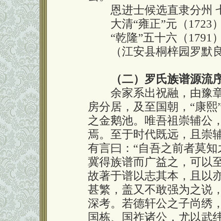
恩进士候选直隶分州 七
大清“雍正”元（1723
“乾隆”五十六（1791）
（江安县桐梓园罗默良
（二）罗氏族谱源流
余家系出祝融，由豫章
房分居，及至国朝，“康熙
之金鹅池。唯吾祖崇辅公
焉。至于时代既远，且崇
有言曰：“自吾之前者莫知
冀得族谱而广益之，可以
故著于谱以志其本，且以
甚繁，盖又不敢强为之说
深考。若德轩公之子尚绣
国栋、国祚诸公，尤以武