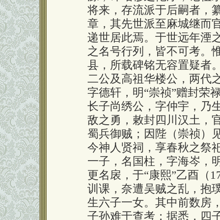
将来，存流派于后嗣者，
章，其先世派至麻城继而
递世居此焉。于世远年湮
之名号行列，皆不可考。
县，所载碑铭无容置疑者
二公及高祖华楼公，两代
字德轩，明“崇祯”赠封荣
长子尚绣公，字仲宇，乃
敌之勇，敕封四川汉土，
蜀兵御贼；因陛（崇祯）
今神人贤祠，享春秋之祭
一子，名国柱，字海岑，
更名扆，于“康熙”乙酉（1
训课，奈遭吴贼之乱，抱
生六子一女。其中前数房
子孙难于查考；据悉，四