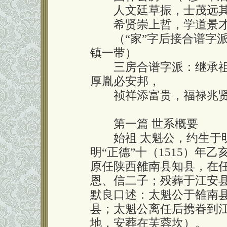
人文廷草振，士茂远其
希贤崇上哲，学道景才
（“家”字后接合谱字派
镇一带）
三房合谱字派：继承祖
厚胤必安邦，
祯祥添富贵，福禄兆贤
第一篇 世系概要
始祖 太魁公，约生于明“
明“正德”十（1515）年
原任陕西雒南县知县，在
恩、信二子；殁葬于江安
默良口述：太魁公于雒南
县；太魁公离任后携眷到
地，安葬在芙蓉坎）。