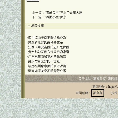
上一篇：
“青蛙公主”飞上了金茂大厦
下一篇：
“冷面小生”罗京
>> 相关文章
·
四川涼山宁南罗氏运禄公系
·
慈溪罗江罗氏白马嶴支系
·
江西《靖安县姓氏志》之罗姓
·
贵州都匀罗氏六保公后裔家谱
·
广东东莞南城英村罗氏源流
·
彭水与白龙罗氏一世祖
·
福建福州豫章罗氏宗谱源流
·
湖南湘潭龙泉罗氏楚芳公系
关于本站
家园首页
家园邮
家园地址：
https:/
家园创建：
罗良富
技术支