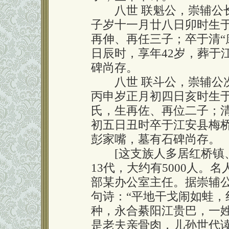
八世 联魁公，崇辅公长子
子岁十一月廿八日卯时生
再伸、再任三子；卒于清“康
日辰时，享年42岁，葬于
碑尚存。
八世 联斗公，崇辅公次子
丙申岁正月初四日亥时生
氏，生再佐、再位二子；清“
初五日丑时卒于江安县梅桥
彭家嘴，墓有石碑尚存。
[这支族人多居红桥镇、
13代，大约有5000人。
部某办公室主任。据崇辅
句诗：“平地干戈闹如蛙，
种，永合綦阳江贵巴，一
是老夫亲骨肉，儿孙世代读