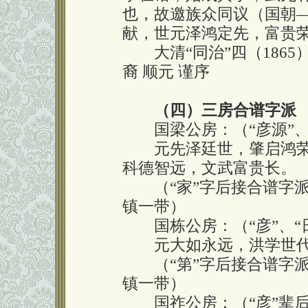
也，故邀族众同议（国朝
献，世元泽鸿定先，富贵
大清“同治”四（1865
裔 顺元 谨序
（四）三房合谱字派
国梁公房：（“彦源”、“
元先泽廷世，肇启鸿荣
科德智远，文武富贵长。
（“家”字后接合谱字派
镇一带）
国栋公房：（“彦”、“
元大如永远，洪学世代
（“第”字后接合谱字派
镇一带）
国祚公房：（“彦”辈后