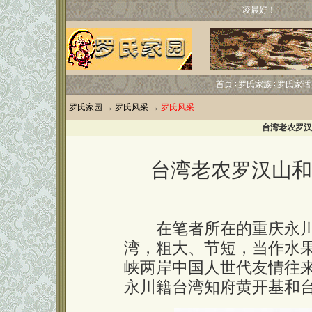
凌晨好！
首页
罗氏家族
罗氏家话
罗氏家园
→
罗氏风采
→
罗氏风采
台湾老农罗汉
台湾老农罗汉山和
在笔者所在的重庆永川
湾，粗大、节短，当作水果
峡两岸中国人世代友情往
永川籍台湾知府黄开基和