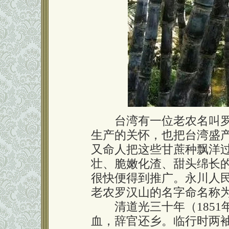
台湾有一位老农名叫罗
生产的关怀，也把台湾盛
又命人把这些甘蔗种飘洋
壮、脆嫩化渣、甜头绵长
很快便得到推广。永川人
老农罗汉山的名字命名称为
清道光三十年（1851
血，辞官还乡。临行时两