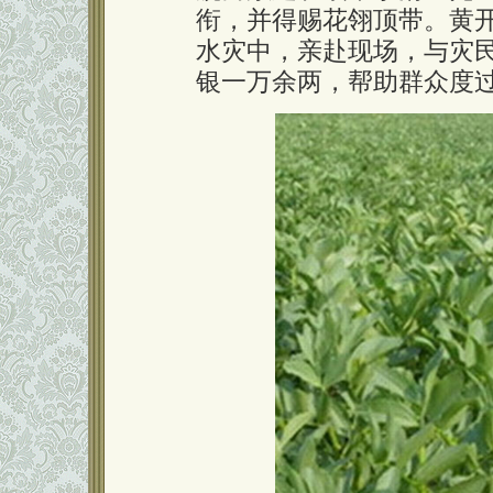
衔，并得赐花翎顶带。黄
水灾中，亲赴现场，与灾
银一万余两，帮助群众度