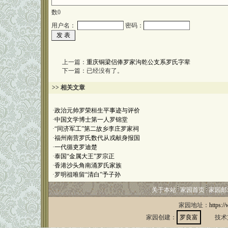
数
0
用户名：
密码：
上一篇：
重庆铜梁侣俸罗家沟乾公支系罗氏字辈
下一篇：已经没有了。
>> 相关文章
·
政治元帅罗荣桓生平事迹与评价
·
中国文学博士第一人罗锦堂
·
“同济军工”第二故乡李庄罗家祠
·
福州南营罗氏数代从戎献身报国
·
一代循吏罗迪楚
·
泰国“金属大王”罗宗正
·
香港沙头角南涌罗氏家族
·
罗明祖唯留“清白”予子孙
关于本站
家园首页
家园邮
家园地址：
https:/
家园创建：
罗良富
技术支