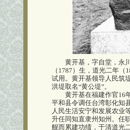
黄开基，字自堂，永川
（1787）生，道光二年（
试用。黄开基领导人民筑
洪堤取名“黄公堤”。
黄开基在福建作官16年，
平和县令调任台湾彰化知
人民生活安宁和发展农业
升任同知直隶州知州。任
舰而累建功绩，于清道光