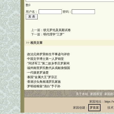
数
0
用户名：
密码：
上一篇：
状元罗伦及其殿试卷
下一篇：
明代理学“三罗”
>> 相关文章
·
政治元帅罗荣桓生平事迹与评价
·
中国文学博士第一人罗锦堂
·
“同济军工”第二故乡李庄罗家祠
·
福州南营罗氏数代从戎献身报国
·
一代循吏罗迪楚
·
泰国“金属大王”罗宗正
·
香港沙头角南涌罗氏家族
·
罗明祖唯留“清白”予子孙
关于本站
家园首页
家园邮
家园地址：
https:/
家园创建：
罗良富
技术支