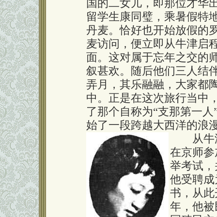
国的二女儿，即那位才华
留学生康同璧，乘暑假特
丹麦。恰好也开始放假的
麦访问，便立即从牛津启
面。这对属于忘年之交的
叙甚欢。随后他们三人结
弄月，其乐融融，大家都
中。正是在这次旅行当中
了那个自称为“支那第一人
始了一段跨越大西洋的浪
从牛津
在京师参
举考试，
他受聘成
书，从此
年，他被