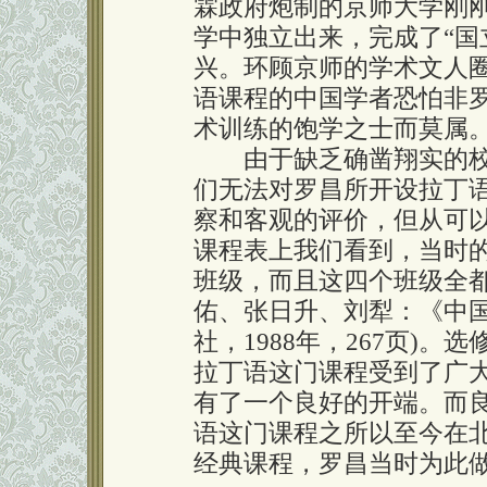
霖政府炮制的京师大学刚
学中独立出来，完成了“国
兴。环顾京师的学术文人
语课程的中国学者恐怕非
术训练的饱学之士而莫属
由于缺乏确凿翔实的校
们无法对罗昌所开设拉丁
察和客观的评价，但从可以找
课程表上我们看到，当时
班级，而且这四个班级全都
佑、张日升、刘犁：《中
社，1988年，267页)
拉丁语这门课程受到了广
有了一个良好的开端。而
语这门课程之所以至今在
经典课程，罗昌当时为此