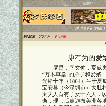
凌晨好！
首页
罗氏家族
罗氏家话
罗氏家园
→
罗氏风采
→
罗氏风采
康有为的爱
罗昌，字文仲，夏威夷
“万木草堂”的弟子和爱婿
光绪十年（1884）生于
宝安县（今深圳市）大肚
太夫人育有子女十六人，
逝，现其后裔遍布美洲各