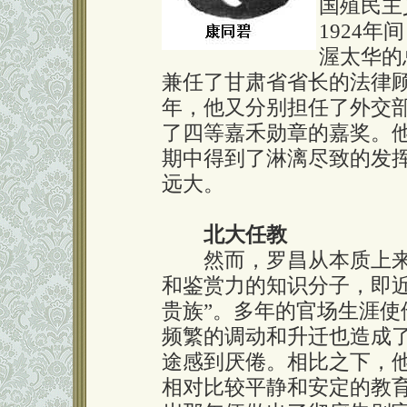
国殖民主
1924
渥太华的
兼任了甘肃省省长的法律顾
年，他又分别担任了外交
了四等嘉禾勋章的嘉奖。
期中得到了淋漓尽致的发
远大。
北大任教
然而，罗昌从本质上来
和鉴赏力的知识分子，即
贵族”。多年的官场生涯
频繁的调动和升迁也造成
途感到厌倦。相比之下，
相对比较平静和安定的教育