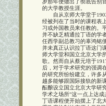
岁那年便做出了彻底告别
的大学教授生涯。
自从京师大学堂于190
经被列在了当时的课程表
习或外国教员来任教的。
并不缺乏精通拉丁语的学者
任西学副总教习的辜鸿铭
并未真正认识拉丁语这门
师大学堂和国立北京大学
歌。然而自从蔡元培于19
后，对于学术研究的强调
的研究所纷纷建立，许多
越多能够跟国际接轨的新课
酝酿设立国立北京大学研
学术之场所”这一点上达
丁语课程便开始摆上了北