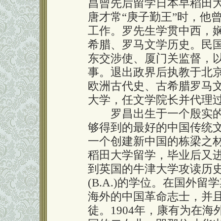
昌曾先后留学日本早稻田
唐才常“庚子勤王”时，他
工作。罗先生学贯中西，
希腊、罗马文学历史。民
东交涉使、厦门关监督，
事。退出政界后执教于北
欧洲古代史、古希腊罗马文
大学，任文学院长并代理过校
罗昌出生于一个殷实的
够得到的最好的中国传统
一个创建新中国的栋梁之
稻田大学留学，毕业后又
到英国的牛津大学攻读历
(B.A.)的学位。在国外
海外的中国革命志士，并
徒。1904年，康有为在