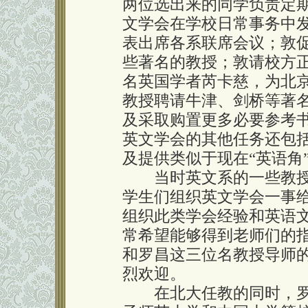
两位选出来的同学负责定
文学会在学校日常事务中
表出席各系联席会议；敦
些著名的教授；敦请校方
名英国学者芮卡慈，为北
教授聘请牛津、剑桥等著
及采取购置更多必要参考
英文学会的其他任务还包
及提供类似于现在“英语角
当时英文系的一些教授
学生们组织英文学会一事
组织此类学会经验和英语
常希望能够得到老师们的
和罗昌这三位名教授导师的
烈欢迎。
在北大任教的同时，罗