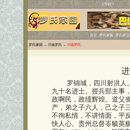
上午好！
首页
罗氏家族
罗氏家话
罗氏家园
→
川渝罗氏
→
川渝罗氏
进
罗锦城，四川射洪人。
九十名进士。授兵部主事
政啊民，政绩辉煌。道父
产，弟之子六人，己之子
不徇私情，不讲情面，平
快人心。贵州总督岺毓英极嘉