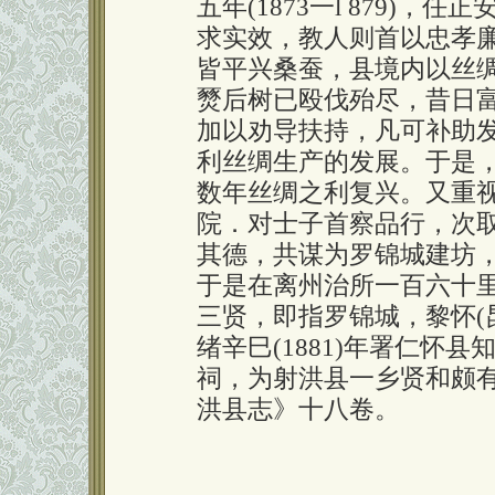
五年(1873一l 879)
求实效，教人则首以忠孝
皆平兴桑蚕，县境内以丝绸
燹后树已殴伐殆尽，昔日
加以劝导扶持，凡可补助
利丝绸生产的发展。于是
数年丝绸之利复兴。又重
院．对士子首察品行，次
其德，共谋为罗锦城建坊
于是在离州治所一百六十
三贤，即指罗锦城，黎怀(
绪辛巳(1881)年署仁怀
祠，为射洪县一乡贤和颇
洪县志》十八卷。