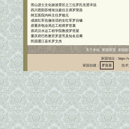
·
营山进士文化旅游景区之三位罗氏先贤详说
·
四川恩阳苏维埃法庭任主席罗荣昌
·
卌五医院内科主任罗能元
·
成就红军伉俪佳话的女红军罗自镛
·
原重庆电业局总工程师罗世襄
·
原武汉水运工程学院教授罗世棻
·
重庆府巴邑教官罗彦芳及知名后裔
·
民国通江县长罗文杰
关于本站
家园首页
家园邮
家园地址：
https:/
家园创建：
罗良富
技术支