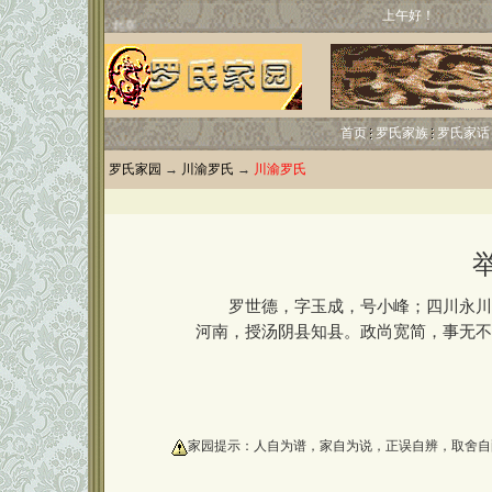
上午好！
首页
罗氏家族
罗氏家话
罗氏家园
→
川渝罗氏
→
川渝罗氏
罗世德，字玉成，号小峰；四川永川县
河南，授汤阴县知县。政尚宽简，事无不
oooooooooo
家园提示：人自为谱，家自为说，正误自辨，取舍自