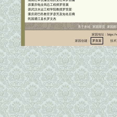
·
成就红军伉俪佳话的女红军罗自镛
·
原重庆电业局总工程师罗世襄
·
原武汉水运工程学院教授罗世棻
·
重庆府巴邑教官罗彦芳及知名后裔
·
民国通江县长罗文杰
关于本站
家园首页
家园邮
家园地址：
https:/
家园创建：
罗良富
技术支