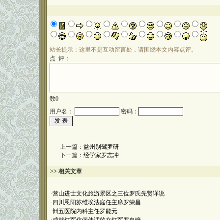
站长提示：这里不是互动留言处，请围绕本文内容点评。
点 评：
数
0
用户名：
密码：
上一篇：
益州别驾罗研
下一篇：
经学家罗志冲
>> 相关文章
·
营山进士文化旅游景区之三位罗氏先贤详说
·
四川恩阳苏维埃法庭任主席罗荣昌
·
卌五医院内科主任罗能元