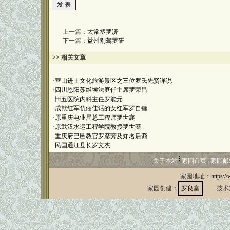
上一篇：
太常丞罗济
下一篇：
益州别驾罗研
>> 相关文章
·
营山进士文化旅游景区之三位罗氏先贤详说
·
四川恩阳苏维埃法庭任主席罗荣昌
·
卌五医院内科主任罗能元
·
成就红军伉俪佳话的女红军罗自镛
·
原重庆电业局总工程师罗世襄
·
原武汉水运工程学院教授罗世棻
·
重庆府巴邑教官罗彦芳及知名后裔
·
民国通江县长罗文杰
关于本站
家园首页
家园邮
家园地址：
https:/
家园创建：
罗良富
技术支