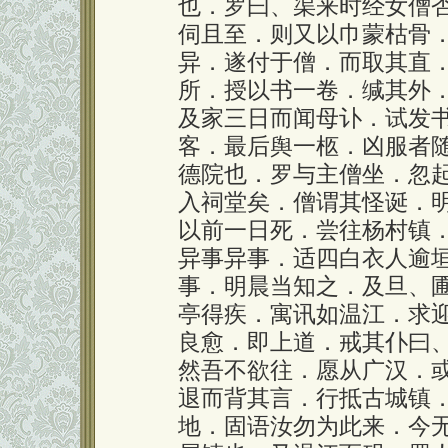
也．罗曰、渠来时经女僧
伺且至．则又以巾蒙枯骨
异．遂付于僧．而取其直
所．授以书一卷．缄其外
及家三日而闻母讣．试发
客．最后舆一柩．凶服者
德院也．罗与主僧坐．忽
入祠堂矣．僧谓其怪诞．
以前一日死．尝往杨村镇
异事异事．适四白衣人逾
事．明晨当知之．及旦、
亭得疾．寓讯如温江．求
良愈．即上道．戒其仆曰
然吾不欲往．愿从广汉．
退而背其言．行抵古城镇
地．固语汝勿为此来．今