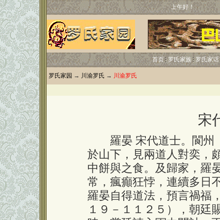
上午好！
首页
罗氏家族
罗氏家话
罗氏家园
→
川渝罗氏
→
川渝罗氏
宋
羅晏 宋代道士。閬州（
於山下，見兩道人對奕，
中餅與之食。及歸家，羅
常，瘋癲狂悖，連續多日不
羅晏自得道法，預言禍福
１９－１１２５），朝廷賜