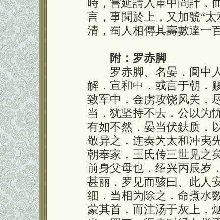
時，嘗延請入軍中問計，
言，事聞於上，又加號“太
清，蜀人相傳其壽數達一
附：罗赤脚
罗赤脚、名晏．阆中人
解．宣和中．或言于朝．
致军中．金虏攻饶风关．
当．犹坚持不去．公以为
有如不然．晏当伏鈇质．
敬异之．连奏为太和冲夷
朝奉家．王氏传三世见之
前身父母也．绍兴丙辰岁
甚丽．罗见而骇曰、此人
细．当相为除之．命煮水
蒙其首．而注汤于灰上．