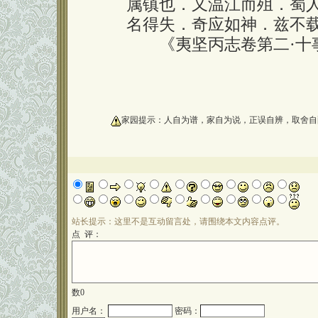
属镇也．又温江而殂．蜀
名得失．奇应如神．兹不
《夷坚丙志卷第二·十
oooooooooo
家园提示：人自为谱，家自为说，正误自辨，取舍自
站长提示：这里不是互动留言处，请围绕本文内容点评。
点 评：
数
0
用户名：
密码：