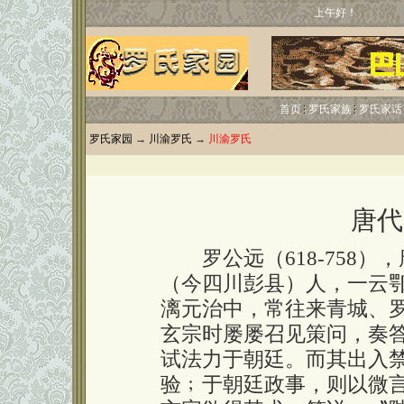
上午好！
首页
罗氏家族
罗氏家话
罗氏家园
→
川渝罗氏
→
川渝罗氏
唐代
罗公远（618-758）
（今四川彭县）人，一云
漓元治中，常往来青城、
玄宗时屡屡召见策问，奏
试法力于朝廷。而其出入
验﹔于朝廷政事，则以微