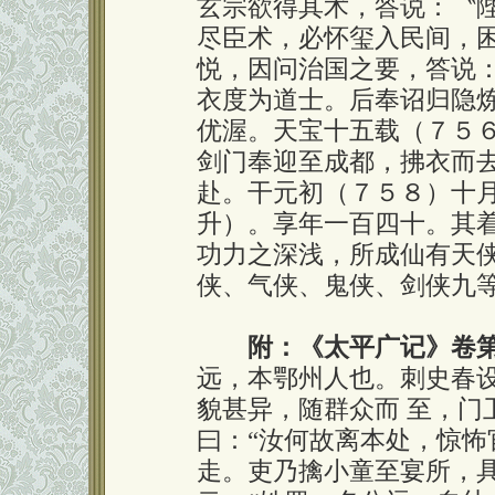
玄宗欲得其术，答说：〝
尽臣术，必怀玺入民间，
悦，因问治国之要，答说
衣度为道士。后奉诏归隐
优渥。天宝十五载（７５
剑门奉迎至成都，拂衣而
赴。干元初（７５８）十
升）。享年一百四十。其
功力之深浅，所成仙有天
侠、气侠、鬼侠、剑侠九
附：《太平广记》卷
远，本鄂州人也。刺史春
貌甚异，随群众而 至，门
曰：“汝何故离本处，惊怖
走。吏乃擒小童至宴所，