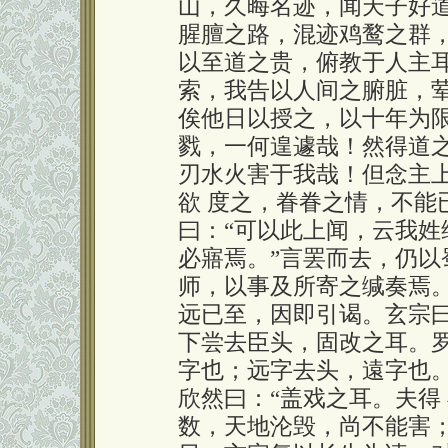
山，久晦名迹，闻天子好
腥膻之路，混迹鸡鹜之群
以至道之贵，俯教于人主耳
索，我告以人间之腑脏，
俟他日以授之，以十年为
戮，一何遑遽哉！然得道之
刃水火害于我哉！但念主
欲 度之，眷眷之情，不能
曰：“可以此上闻，云我姓
必寤焉。”言罢而去，仍
师，以事及所寄之缄奏焉
远已至，因即引谒。玄宗曰
下尝去臣头，固改之耳。罗
字也；远字去头，遠字也
欣然曰：“盖戏之耳。夫得
数，天地沦毁，尚不能害；