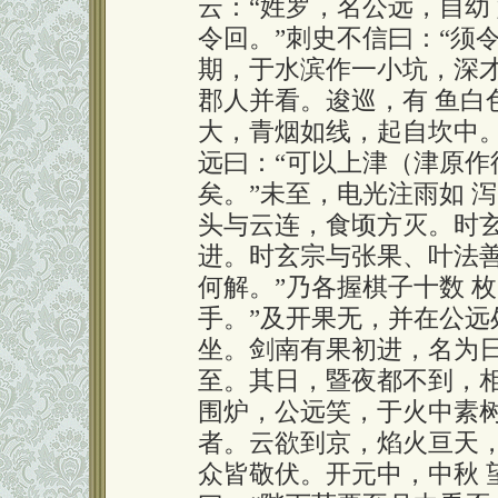
云：“姓罗，名公远，自幼
令回。”刺史不信曰：“须令
期，于水滨作一小坑，深
郡人并看。逡巡，有 鱼白
大，青烟如线，起自坎中。
远曰：“可以上津（津原作
矣。”未至，电光注雨如 
头与云连，食顷方灭。时玄
进。时玄宗与张果、叶法
何解。”乃各握棋子十数 枚
手。”及开果无，并在公远
坐。剑南有果初进，名为
至。其日，暨夜都不到，相
围炉，公远笑，于火中素树
者。云欲到京，焰火亘天
众皆敬伏。开元中，中秋 