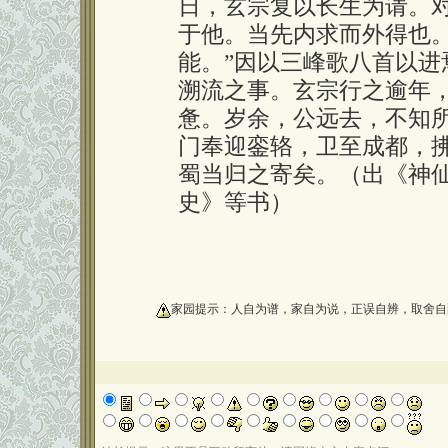
日，玄宗复以长生为请。
于他。当先内求而外得也。
能。”因以三峰歌八首以
溯流之事。玄宗行之逾年
惫。岁余，公远去，不知所
门奉迎銮辂，卫至成都，
蜀当归之寄矣。（出《神
史》等书）
oooooooooo
家园提示：人自为谱，家自为说，正误自辨，取舍自