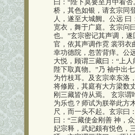
曰：“陛下莫要至月中看否
桥，其色如银，请玄宗同
人，遂至大城阙。公远 曰
宽衣，舞于广庭。玄宗问曰
也。”玄宗密记其声调，
官，依其声调作霓 裳羽衣
幸功德院，忽苦背痒。公远
大悦，顾谓三藏曰：“上人
陛下取真物。”乃 袖中出
为竹枝耳。及玄宗幸东洛，
将修殿，其庭有大方梁数
刚三藏皆侍从焉。 玄宗谓
为乐也？师试为朕举此方木
尺，而一头不起。玄宗曰：
曰：“三藏使金刚善 神，
妃宗释，武妃颇有悦色，三