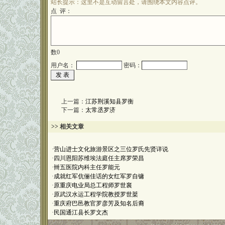
站长提示：这里不是互动留言处，请围绕本文内容点评。
点 评：
数
0
用户名：
密码：
上一篇：
江苏荆溪知县罗衡
下一篇：
太常丞罗济
>> 相关文章
·
营山进士文化旅游景区之三位罗氏先贤详说
·
四川恩阳苏维埃法庭任主席罗荣昌
·
卌五医院内科主任罗能元
·
成就红军伉俪佳话的女红军罗自镛
·
原重庆电业局总工程师罗世襄
·
原武汉水运工程学院教授罗世棻
·
重庆府巴邑教官罗彦芳及知名后裔
·
民国通江县长罗文杰