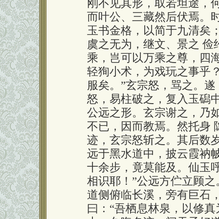
刚不见其形，取若坦途，何
而叶公、三藏然后伏焉。时
玉书金格，以简于九清矣
虞之无为，继文、景之 俭
乘，岂可以万乘之尊，四海
轻狥小术，为戏玩之事乎
服矣。”玄宗怒，骂之。遂
怒，易柱破之，复入玉磶中
公远之形。玄宗谢之，乃
不已，因而教焉。然托身 
迹，玄宗怒斩之。其后数岁
远于黑水道中，披云霞衲
十余步，竟莫能及。仙玉呼
相识耶！”公远方伫立顾之
道侧俯临长溪，旁有巨石
曰：“吾栖息林泉，以修真