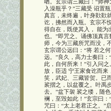
哂。玄宗谓三藏曰：“师
入澡瓶乎？”三藏受 诏置
真言，未终遍，叶身欻欻就
讫，拂然而入瓶。玄宗不
得自在，既使其入， 能为
也。”即咒之。诵佛顶真言
师，今为三藏所咒而没，
玄宗谓公远曰：“将 若之
远。”良久，高力士奏曰：“
此，自何所来！”引入问之
放，臣适 宁王家食讫而来
笑，武妃、三藏皆贺。已而
裟摺之，以盆覆之。叶禹步
去。”盆下袈 裟之缕，随
襕，至毁如此！”玄宗曰：“
咒曰：“太上老君正之。”