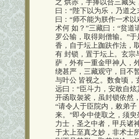
之 烘赤，手捧以合三藏头
曰：“陛下以为乐，乃道之
曰：“师不能为朕作一术以
术何 如？”三藏曰：“贫
罗公输，取得则僧输。”于
香，自于坛上跏趺作法，
有 封锁，置于坛上。玄宗
萨，外有一重金甲神人，外
绕甚严，三藏观守，目不
与叶公 皆视之。数食顷，
远曰：“臣斗力，安敢自炫
开函取袈裟，虽封锁依然
“请令人于臣院内，敕弟
来。”即令中使取之，须臾
力士，圣之中者，甲兵诸神
于太上至真之妙，非术士