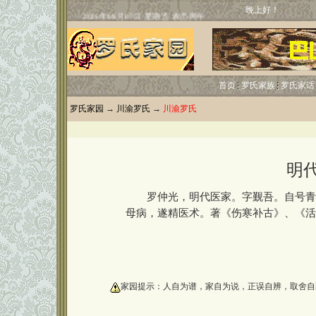
晚上好！
首页
罗氏家族
罗氏家话
罗氏家园
→
川渝罗氏
→
川渝罗氏
明
罗仲光，明代医家。字觐吾。自号青城
母病，遂精医术。著《伤寒补古》、《活
oooooooooo
家园提示：人自为谱，家自为说，正误自辨，取舍自