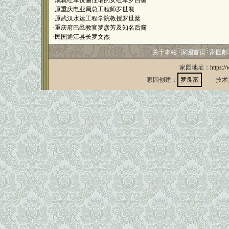
·
成就红军伉俪佳话的女红军罗自镛
·
原重庆电业局总工程师罗世襄
·
原武汉水运工程学院教授罗世棻
·
重庆府巴邑教官罗彦芳及知名后裔
·
民国通江县长罗文杰
关于本站
家园首页
家园邮
家园地址：
https:/
家园创建：
罗良富
技术支