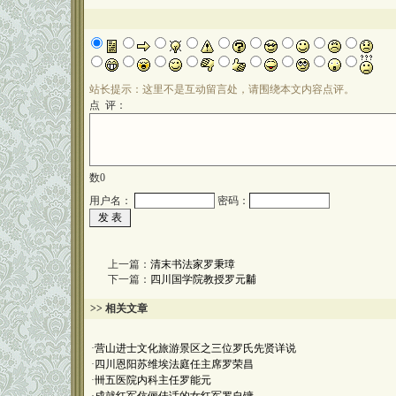
站长提示：这里不是互动留言处，请围绕本文内容点评。
点 评：
数
0
用户名：
密码：
上一篇：
清末书法家罗秉璋
下一篇：
四川国学院教授罗元黼
>> 相关文章
·
营山进士文化旅游景区之三位罗氏先贤详说
·
四川恩阳苏维埃法庭任主席罗荣昌
·
卌五医院内科主任罗能元