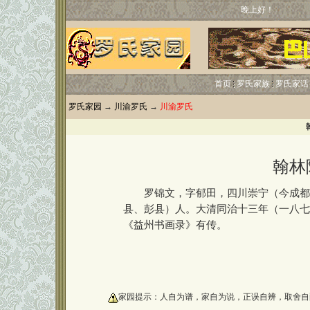
晚上好！
首页
罗氏家族
罗氏家话
罗氏家园
→
川渝罗氏
→
川渝罗氏
翰林
罗锦文，字郁田，四川崇宁（今成都唐
县、彭县）人。大清同治十三年（一八七
《益州书画录》有传。
oooooooooo
家园提示：人自为谱，家自为说，正误自辨，取舍自