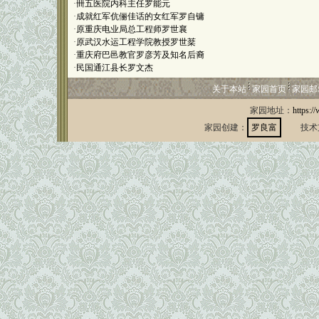
·
卌五医院内科主任罗能元
·
成就红军伉俪佳话的女红军罗自镛
·
原重庆电业局总工程师罗世襄
·
原武汉水运工程学院教授罗世棻
·
重庆府巴邑教官罗彦芳及知名后裔
·
民国通江县长罗文杰
关于本站
家园首页
家园邮
家园地址：
https:/
家园创建：
罗良富
技术支