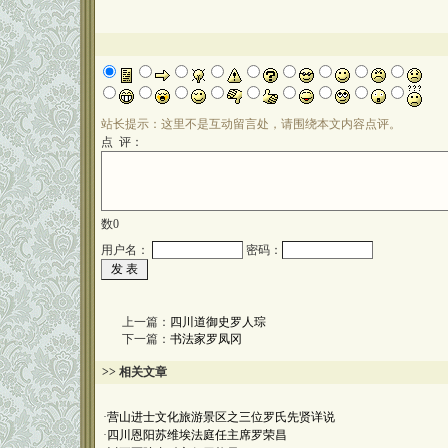
站长提示：这里不是互动留言处，请围绕本文内容点评。
点 评：
数
0
用户名：
密码：
上一篇：
四川道御史罗人琮
下一篇：
书法家罗凤冈
>> 相关文章
·
营山进士文化旅游景区之三位罗氏先贤详说
·
四川恩阳苏维埃法庭任主席罗荣昌