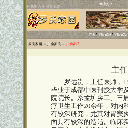
晚上好！
首页
罗氏家族
罗氏家话
罗氏家园
→
川渝罗氏
→
川渝罗氏
主任
罗远贵，主任医师，19
毕业于成都中医刊授大学
院院长。系孟圹乡二、三
疗卫生工作20余年，对内
有较深研究，尤其对胃窦
面具有较深的造诣。临床