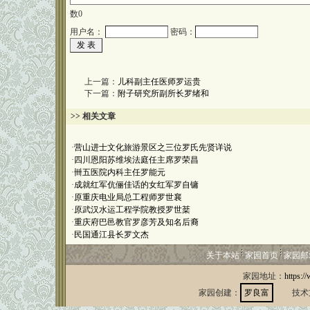
数
0
用户名：
密码：
上一篇：
儿科副主任医师罗运贵
下一篇：
附子研究所副所长罗绪和
>> 相关文章
·
营山进士文化旅游景区之三位罗氏先贤详说
·
四川恩阳苏维埃法庭任主席罗荣昌
·
卌五医院内科主任罗能元
·
成就红军伉俪佳话的女红军罗自镛
·
原重庆电业局总工程师罗世襄
·
原武汉水运工程学院教授罗世棻
·
重庆府巴邑教官罗彦芳及知名后裔
·
民国通江县长罗文杰
关于本站
家园首页
家园邮
家园地址：
https:/
家园创建：
罗良富
技术支