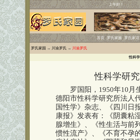
上午好！
首页
罗氏家族
罗氏家话
罗氏家园
→
川渝罗氏
→
川渝罗氏
性科学
性科学研究
罗国阳，1950年10月
德阳市性科学研究所法人
国性学》杂志、《四川日
康报》发表有：《阴囊粘
腺增生》、《性生活与前
惯性流产》、《不育不孕的