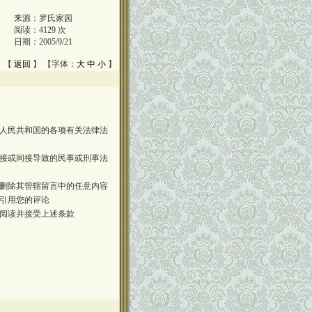
来源：
罗氏家园
阅读：
4129
次
日期：
2005/9/21
 【
返回
】 【字体：
大
中
小
】
人民共和国的各项有关法律法
接或间接导致的民事或刑事法
删除其管辖留言中的任意内容
引用您的评论
阅读并接受上述条款