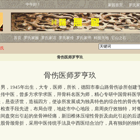
中午好！
家园首页
罗氏家
首页
罗氏家族
罗氏家话
罗氏家传
罗氏家书
科技天地
它山之石
罗氏
骨伤医师罗亨玖
骨伤医师罗亨玖
1945年出生，大专，医师，所长，德阳市泰山路骨伤诊所创建于1
祖传中医，曾多方求学求医，拜骨科名医为师，精心专研中国骨科医
长，悬壶济世，造福四方，使诊所发展成为独具特色的综合性的骨伤
，检查手段先进，布局合理，地处市中心地段，肩周炎疗效独特，对
椎间盘突出引起的坐骨神经痛，新旧椎体压缩性骨折及由此引起的后
性股骨颈骨折，采用中医传统手法及中西医结合治疗，具有独到的独