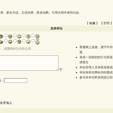
为谱，家自为说，正误自辨，取舍自酌。引用注明作者和出处。
【
收藏
】 【
打印
】
发表评论
尊重网上道德，遵守中华
处，请围绕本文内容点评。
规
承担一切因您的行为而直
律责任
本站管理人员有权保留或
字
本站有权在网站内转载或
参与本评论即表明您已经
码：
长罗海入