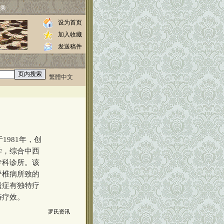
乘
设为首页
加入收藏
发送稿件
繁體中文
0000
981年，创
学，综合中西
专科诊所。该
脊椎病所致的
遗症有独特疗
特疗效。
罗氏资讯