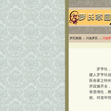
罗氏家园
→
川渝罗氏
→
川渝
罗亨玖，男，
建人罗亨玖
医各家之特
所设施齐全
骨质增生，
效。对老年