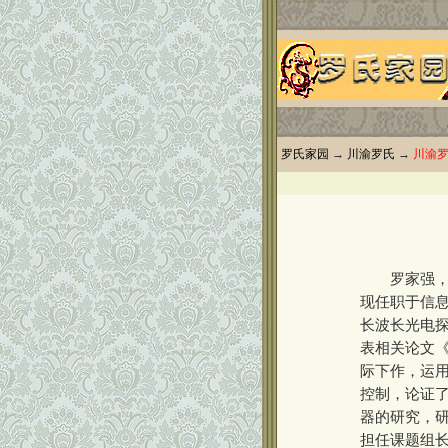
罗氏家园
→
川渝罗氏
→
川渝
罗家强，高级
现任职于信息产
长波长光电探
表相关论文《
际下作，运用
控制，论证了外
器的研究，研
担任课题组