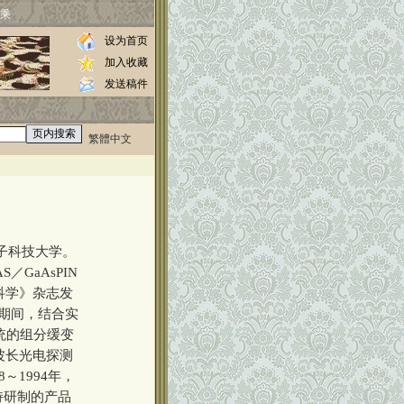
乘
设为首页
加入收藏
发送稿件
繁體中文
0000
子科技大学。
／GaAsPIN
科学》杂志发
究期间，结合实
系统的组分缓变
长波长光电探测
～1994年，
持研制的产品