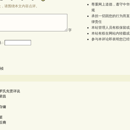
尊重网上道德，遵守中华
处，请围绕本文内容点评。
规
承担一切因您的行为而直
律责任
本站管理人员有权保留或
字
本站有权在网站内转载或
参与本评论即表明您已经
码：
祯
罗氏先贤详说
荣昌
自镛
棻
后裔