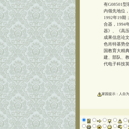
有G0850
内领先地位
1992年19
合器，199
器》、《高
成果信息论
色肖特基势垒
国教育大精典
建、部队、
代电子科技
oooooooooo
家园提示：人自