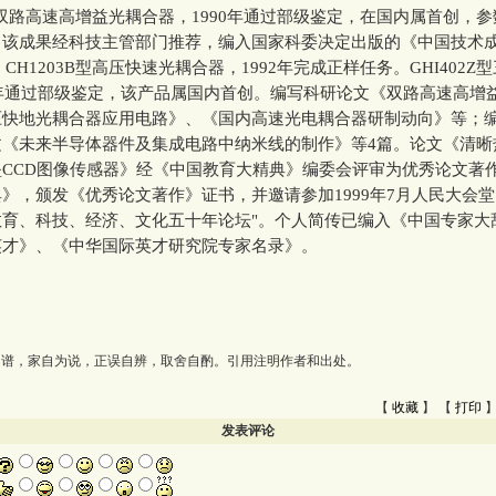
1型双路高速高增益光耦合器，1990年通过部级鉴定，在国内属首创，
，该成果经科技主管部门推荐，编入国家科委决定出版的《中国技术
期；CH1203B型高压快速光耦合器，1992年完成正样任务。GHI402
4年通过部级鉴定，该产品属国内首创。编写科研论文《双路高速高增
压快地光耦合器应用电路》、《国内高速光电耦合器研制动向》等；
文《未来半导体器件及集成电路中纳米线的制作》等4篇。论文《清晰
CCD图像传感器》经《中国教育大精典》编委会评审为优秀论文著
》，颁发《优秀论文著作》证书，并邀请参加1999年7月人民大会堂
教育、科技、经济、文化五十年论坛"。个人简传已编入《中国专家大
英才》、《中华国际英才研究院专家名录》。
为谱，家自为说，正误自辨，取舍自酌。引用注明作者和出处。
【
收藏
】 【
打印
】
发表评论