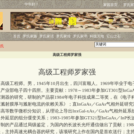
中午好！
家园首页
罗氏家
首页
罗氏家族
罗氏家话
罗氏家传
罗氏家书
科技天地
它山之石
罗氏
高级工程师罗家强
高级工程师罗家强
工程师。男，1945年10月出生，四川富顺人。1969年毕业于电
业部电子四十四所。主要贡献：1978～1983年参加GT301型InGaAS
测器的研究，研制的产品获1984年电子科技成果二等奖，在《电子
溅射膜厚与溅射电流的依赖关系》；直InGaAs／GaAs气相外延研
高等数学微积分知识，从理论上导出InxGal-xAs／GaAs气相外延
延层的组分缓变关系；1983-1985年参加GT321型InGaAs／InP
制的产品通过局级鉴定，为国内的长波长光纤通信做出了贡献；1988
长，主持高速光耦合器的研究，该项研究上作在国内是首欢送行；主