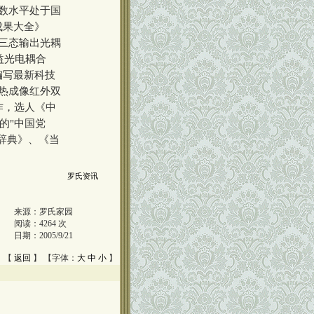
参数水平处于国
成果大全》
Z型三态输出光耦
益光电耦合
编写最新科技
热成像红外双
作，选人《中
的"中国党
辞典》、《当
罗氏资讯
来源：
罗氏家园
阅读：
4264
次
日期：
2005/9/21
 【
返回
】 【字体：
大
中
小
】