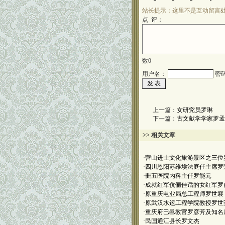
站长提示：这里不是互动留言
点 评：
数
0
用户名：
密
上一篇：
女研究员罗琳
下一篇：
古文献学学家罗孟
>> 相关文章
·
营山进士文化旅游景区之三位
·
四川恩阳苏维埃法庭任主席罗
·
卌五医院内科主任罗能元
·
成就红军伉俪佳话的女红军罗
·
原重庆电业局总工程师罗世襄
·
原武汉水运工程学院教授罗世
·
重庆府巴邑教官罗彦芳及知名
·
民国通江县长罗文杰