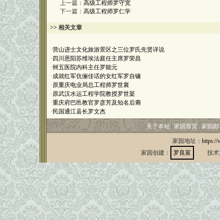
上一篇：
高级工程师罗守宽
下一篇：
高级工程师罗仁学
>> 相关文章
·
营山进士文化旅游景区之三位罗氏先贤详说
·
四川恩阳苏维埃法庭任主席罗荣昌
·
卌五医院内科主任罗能元
·
成就红军伉俪佳话的女红军罗自镛
·
原重庆电业局总工程师罗世襄
·
原武汉水运工程学院教授罗世棻
·
重庆府巴邑教官罗彦芳及知名后裔
·
民国通江县长罗文杰
关于本站
家园首页
家园邮
家园地址：
https:/
家园创建：
罗良富
技术支