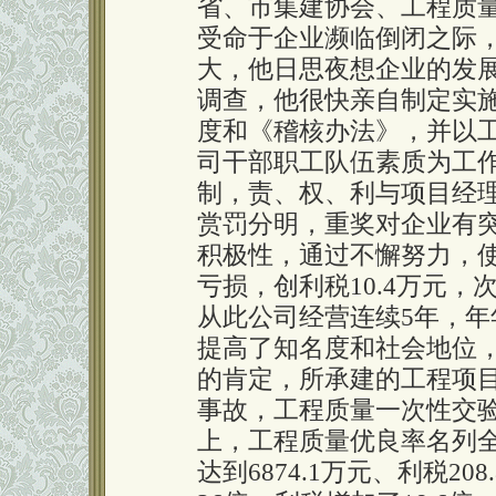
省、市集建协会、工程质量
受命于企业濒临倒闭之际
大，他日思夜想企业的发
调查，他很快亲自制定实
度和《稽核办法》，并以
司干部职工队伍素质为工
制，责、权、利与项目经
赏罚分明，重奖对企业有
积极性，通过不懈努力，
亏损，创利税10.4万元，
从此公司经营连续5年，
提高了知名度和社会地位
的肯定，所承建的工程项
事故，工程质量一次性交验合
上，工程质量优良率名列全
达到6874.1万元、利税20