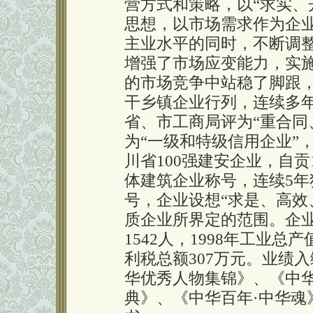
营方式和策略，以“求实、
思想，以市场需求作为企
主业水平的同时，不断调
增强了市场应变能力，实施
的市场竞争中站稳了脚跟
干乡镇企业行列，连续多
省、市工商局评为“重合同
为“一级和特级信用企业”
川省100强建安企业，自
体建筑企业称号，连续5
号，企业设想“求是、高效
质企业所界定的范围。企业
1542人，1998年工业总产
利税总额307万元。业绩
华优秀人物集锦》、《中
典》、《中华百年·中华魂