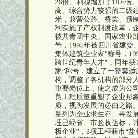
26倍、利税增加了18.6
高、综合势力较强的二级建
米，兼营公路、桥梁、预
利实施了产权制度改革，企
被共青团中央、国家农业部
号，1995年被四川省建
集体建筑企业家”称号，19
跨世纪青年人才”，同年获
家”称号，建立了一整套
构，调整了各机构的部分
重要岗位上，使之成为公
良工程质量重塑了企业形
质，视为发展的必由之路
量列为企业求生存、寻发
理已经省、市验收达标，
极企业”，3项工程获市“