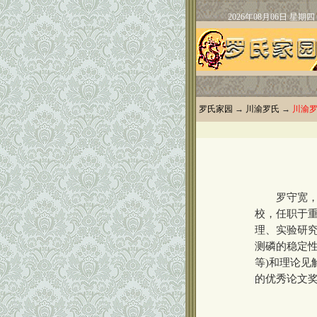
罗氏家园
→
川渝罗氏
→
川渝
罗守宽，19
校，任职于
理、实验研
测磷的稳定性
等)和理论见
的优秀论文奖