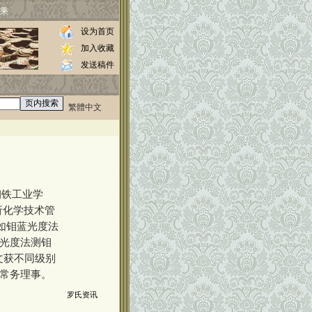
乘
设为首页
加入收藏
发送稿件
繁體中文
0000
钢铁工业学
析化学技术管
如钼蓝光度法
蓝光度法测钼
文获不同级别
会常务理事。
罗氏资讯