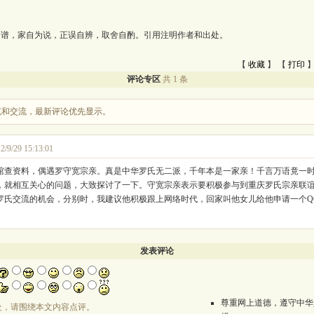
为谱，家自为说，正误自辨，取舍自酌。引用注明作者和出处。
【
收藏
】 【
打印
】
评论专区
共 1 条
充和交流，最新评论优先显示。
2/9/29 15:13:01
查资料，偶遇罗守宽宗亲。真是中华罗氏无二派，千年本是一家亲！千言万语竟一时不知从
，就相互关心的问题，大致探讨了一下。守宽宗亲表示要积极参与到重庆罗氏宗亲联
罗氏交流的机会，分别时，我建议他积极跟上网络时代，回家叫他女儿给他申请一个Q
发表评论
尊重网上道德，遵守中华
处，请围绕本文内容点评。