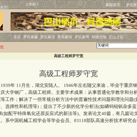
上午好！
家园首页
罗氏家
首页
罗氏家族
罗氏家话
罗氏家传
罗氏家书
科技天地
它山之石
罗氏
高级工程师罗守宽
高级工程师罗守宽
39年 11月生，湖北安陆人。 1946年左右随父来渝，毕业于重庆
重庆大学钢厂，高级工程师。主要学术成果：从事普通化学教学和分
究等工作；解决了一些常规分析方法中的普遍性技术问题和理沦问题(
、选择性和机理等)；提出了不少新的化学分析法(如磷钨钼钒杂多
解(如配平特殊氧化还原反应式的新法等)。发表论文40篇，有几篇论
。系中国机械工程学会等学会会员、83118部队高速分析技术研究