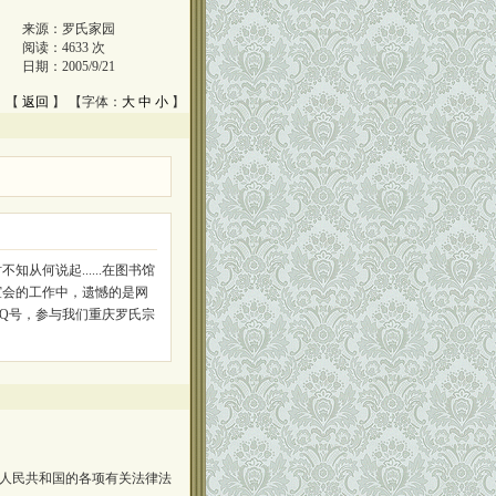
来源：
罗氏家园
阅读：
4633
次
日期：
2005/9/21
 【
返回
】 【字体：
大
中
小
】
何说起......在图书馆
谊会的工作中，遗憾的是网
Q号，参与我们重庆罗氏宗
人民共和国的各项有关法律法