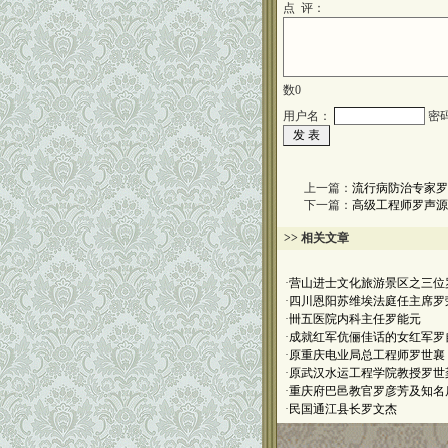
点 评：
数
0
用户名：
密
上一篇：
流行病防治专家罗
下一篇：
高级工程师罗声源
>> 相关文章
·
营山进士文化旅游景区之三位
·
四川恩阳苏维埃法庭任主席罗
·
卌五医院内科主任罗能元
·
成就红军伉俪佳话的女红军罗
·
原重庆电业局总工程师罗世襄
·
原武汉水运工程学院教授罗世
·
重庆府巴邑教官罗彦芳及知名
·
民国通江县长罗文杰