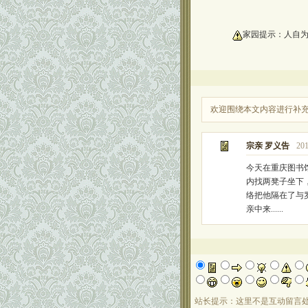
oooooooooo
家园提示：人自
欢迎围绕本文内容进行补
宗亲 罗义告
201
今天在重庆图书馆
内找两凳子坐下
络把他隔在了与
亲中来......
站长提示：这里不是互动留言