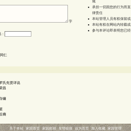
规
承担一切因您的行为而直
律责任
本站管理人员有权保留或
字
本站有权在网站内转载或
参与本评论即表明您已经
码：
同仁
罗氏先贤详说
荣昌
自镛
棻
后裔
关于本站
家园首页
家园邮箱
友情链接
设为首页
加入收藏
家园管理