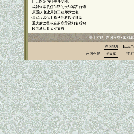
·
卌五医院内科主任罗能元
·
成就红军伉俪佳话的女红军罗自镛
·
原重庆电业局总工程师罗世襄
·
原武汉水运工程学院教授罗世棻
·
重庆府巴邑教官罗彦芳及知名后裔
·
民国通江县长罗文杰
关于本站
家园首页
家园邮
家园地址：
https:/
家园创建：
罗良富
技术支