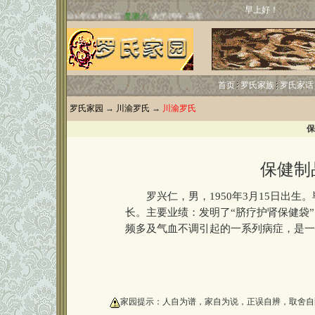
早上好！
首页
罗氏家族
罗氏家话
罗氏家园
→
川渝罗氏
→
川渝罗氏
保
保健制
罗兴仁，男，1950年3月15日出生
长。主要业绩：发明了“脐疗护肾保健袋
频多及气血不调引起的一系列病症，是一
oooooooooo
家园提示：人自为谱，家自为说，正误自辨，取舍自