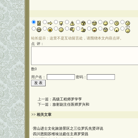
站长提示：这里不是互动留言处，请围绕本文内容点评。
点 评：
数
0
用户名：
密码：
上一篇：
高级工程师罗学亨
下一篇：
放射副主任医师罗兴和
>> 相关文章
·
营山进士文化旅游景区之三位罗氏先贤详说
·
四川恩阳苏维埃法庭任主席罗荣昌