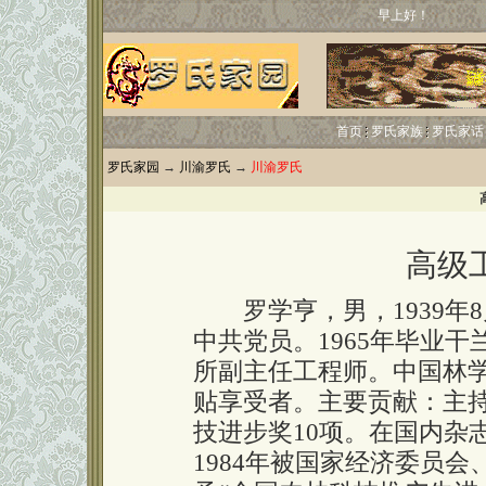
早上好！
首页
罗氏家族
罗氏家话
罗氏家园
→
川渝罗氏
→
川渝罗氏
高级
罗学亨，男，1939年
中共党员。1965年毕业
所副主任工程师。中国林
贴享受者。主要贡献：主持
技进步奖10项。在国内杂志
1984年被国家经济委员