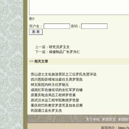
数
0
用户名：
密码：
上一篇：
研究员罗玉文
下一篇：
保健制品厂长罗兴仁
>> 相关文章
·
营山进士文化旅游景区之三位罗氏先贤详说
·
四川恩阳苏维埃法庭任主席罗荣昌
·
卌五医院内科主任罗能元
·
成就红军伉俪佳话的女红军罗自镛
·
原重庆电业局总工程师罗世襄
·
原武汉水运工程学院教授罗世棻
·
重庆府巴邑教官罗彦芳及知名后裔
·
民国通江县长罗文杰
关于本站
家园首页
家园邮
家园地址：
https:/