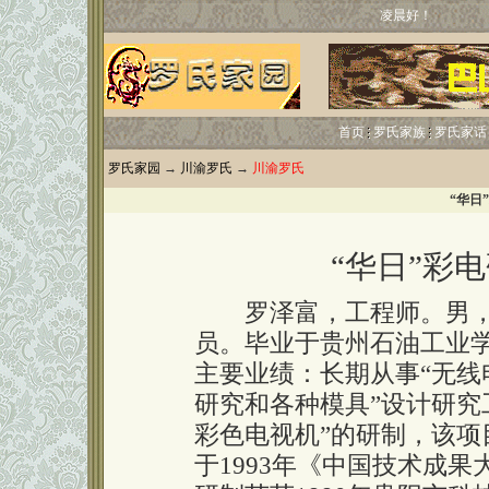
凌晨好！
首页
罗氏家族
罗氏家话
罗氏家园
→
川渝罗氏
→
川渝罗氏
“华日
“华日”彩
罗泽富，工程师。男，1
员。毕业于贵州石油工业
主要业绩：长期从事“无
研究和各种模具”设计研究工
彩色电视机”的研制，该
于1993年《中国技术成果