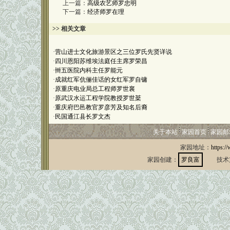
上一篇：
高级农艺师罗忠明
下一篇：
经济师罗在理
>> 相关文章
·
营山进士文化旅游景区之三位罗氏先贤详说
·
四川恩阳苏维埃法庭任主席罗荣昌
·
卌五医院内科主任罗能元
·
成就红军伉俪佳话的女红军罗自镛
·
原重庆电业局总工程师罗世襄
·
原武汉水运工程学院教授罗世棻
·
重庆府巴邑教官罗彦芳及知名后裔
·
民国通江县长罗文杰
关于本站
家园首页
家园邮
家园地址：
https:/
家园创建：
罗良富
技术支