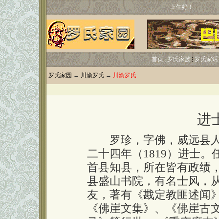
上午好！
首页
罗氏家族
罗氏家话
罗氏家园
→
川渝罗氏
→
川渝罗氏
进
罗珍，字佛，威远县人。
二十四年（1819）进士
首县知县，所在皆有政绩
县盛山书院，有名士风，
友，著有《戡定教匪述闻
《佛崖文集》、《佛崖古