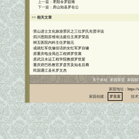
上一篇：
枣阳令罗廷唯
下一篇：
房山知县罗在公
>> 相关文章
·
营山进士文化旅游景区之三位罗氏先贤详说
·
四川恩阳苏维埃法庭任主席罗荣昌
·
卌五医院内科主任罗能元
·
成就红军伉俪佳话的女红军罗自镛
·
原重庆电业局总工程师罗世襄
·
原武汉水运工程学院教授罗世棻
·
重庆府巴邑教官罗彦芳及知名后裔
·
民国通江县长罗文杰
关于本站
家园首页
家园邮
家园地址：
https:/
家园创建：
罗良富
技术支