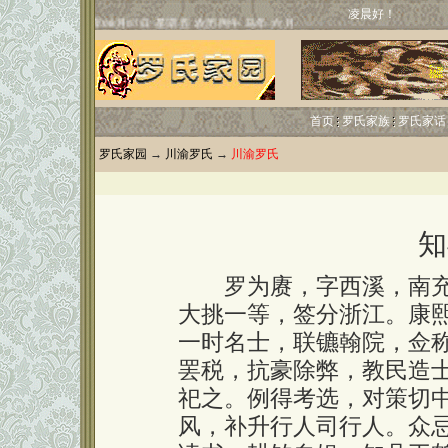
凌晨好！
首页
罗氏家族
罗氏家话
罗氏家园
→
川渝罗氏
→
川渝罗氏
知
罗为赓，字西溪，南充县
大挑一等，签分浙江。康熙
一时名士，联镳翰院，佥
罢税，抗豪除弊，教民造
祀之。例得考选，对策切
风，补升行人司行人。众