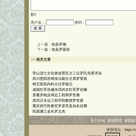
数
0
用户名：
密码：
上一篇：
知县罗缃
下一篇：
知县罗葆宸
>> 相关文章
·
营山进士文化旅游景区之三位罗氏先贤详说
·
四川恩阳苏维埃法庭任主席罗荣昌
·
卌五医院内科主任罗能元
·
成就红军伉俪佳话的女红军罗自镛
·
原重庆电业局总工程师罗世襄
·
原武汉水运工程学院教授罗世棻
·
重庆府巴邑教官罗彦芳及知名后裔
·
民国通江县长罗文杰
关于本站
家园首页
家园邮
家园地址：
https:/