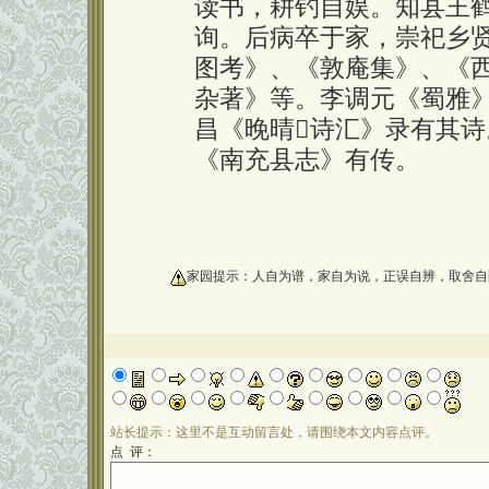
读书，耕钓自娱。知县王鹤
询。后病卒于家，崇祀乡
图考》、《敦庵集》、《
杂著》等。李调元《蜀雅
昌《晚晴诗汇》录有其
《南充县志》有传。
oooooooooo
家园提示：人自为谱，家自为说，正误自辨，取舍自
站长提示：这里不是互动留言处，请围绕本文内容点评。
点 评：