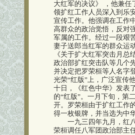
大红军的决议》 ，他兼任
领扩红工作人员深入到乐
宣传工作。他强调在工作
高群众的政治觉悟，反对
军属的工作。经过一段艰
妻子送郎当红军的群众运
《关于扩大红军突击月总结
政治部扩红突击队等几个先
并决定把罗荣桓等人名字
光荣“红版”上，广泛宣传
十日，《红色中华》发表
的“红版”。一月下旬，第
开。罗荣桓由于扩红工作
得一枚银牌，并当选为中
一九三四年九月，红八
荣桓调任八军团政治部主任