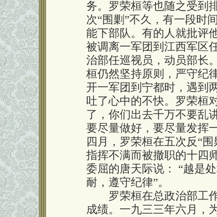
务。罗荣桓等也随之受到
次“围剿”不久，有一段时
能下部队。有的人就批评他
被调离一军团到江西军区
治部任巡视员，动员部长
桓仍然坚持原则，严守纪
开一军团到宁都时，遇到
吐了心中的不快。罗荣桓对
了，你们出去千万不要乱
要尽量做好，要尽量发挥
四月，罗荣桓在五次反“围
指挥不满而被撤职的十四
委屈的唐天际说： “越是
耐，遵守纪律”。
罗荣桓在总政治部工作
成绩。一九三三年六月，