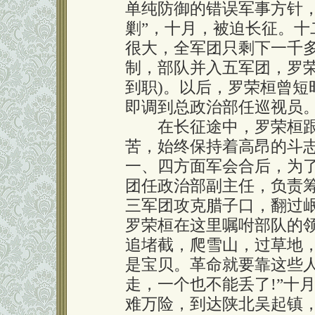
单纯防御的错误军事方针，
剿”，十月，被迫长征。
很大，全军团只剩下一千
制，部队并入五军团，罗荣
到职)。以后，罗荣桓曾短
即调到总政治部任巡视员
在长征途中，罗荣桓跟
苦，始终保持着高昂的斗
一、四方面军会合后，为
团任政治部副主任，负责
三军团攻克腊子口，翻过
罗荣桓在这里嘱咐部队的
追堵截，爬雪山，过草地
是宝贝。革命就要靠这些
走，一个也不能丢了!”十
难万险，到达陕北吴起镇