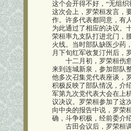
这个会开得不好，“无组织
这次会上，罗荣桓发言，
作。许多代表都同意，有人
为此通过了相应的决议。
荣桓率九支队打进北门，
火线。当时部队缺医少药
月下旬红军收复汀州后，
十二月初，罗荣桓伤愈
来到连城新泉，参加部队
他多次召集党代表座谈，
积极反映了部队情况，介
军第九次党代表大会在上
议决议。罗荣桓参加了这
向中央的报告中说，罗荣桓
确，斗争积极，经前委介绍
古田会议后，罗荣桓调任