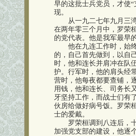
早的这批士兵党员，才使“
现。
从一九二七年九月三湾
在两年零三个月中，罗荣
的党代表。他是我军最早
他在九连工作时，始终
的，自己首先做到，以自
时，他和连长并肩冲在队
护。行军时，他的肩头经
营时，他每夜都要查铺，
用钱，他和连长、司务长
牙坚持工作，而战士们有
伙房给做好病号饭。罗荣
士的爱戴。
罗荣桓调到八连后，十
加强党支部的建设，他逐