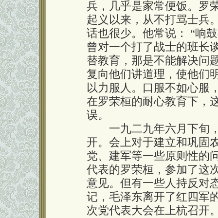
兵，几乎是家常便饭。罗
起义以来，从不打骂士兵
话也很少。他常说： “响
曾对一个打了战士的班长
替教育，那是不能解决问
复向他们讲道理，使他们
以力服人。口服不如心服
在罗荣桓的耐心教育下，
误。
一九二九年六月下旬，
开。会上对于建立和巩固
党、建军等一些原则性的问
代表的罗荣桓，参加了这
意见。但有一些人持反对
记，毛泽东离开了红四军
次党代表大会在上杭召开