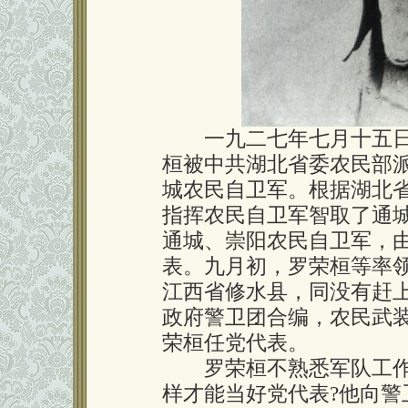
一九二七年七月十五日
桓被中共湖北省委农民部
城农民自卫军。根据湖北
指挥农民自卫军智取了通
通城、崇阳农民自卫军，
表。九月初，罗荣桓等率
江西省修水县，同没有赶
政府警卫团合编，农民武
荣桓任党代表。
罗荣桓不熟悉军队工作
样才能当好党代表?他向