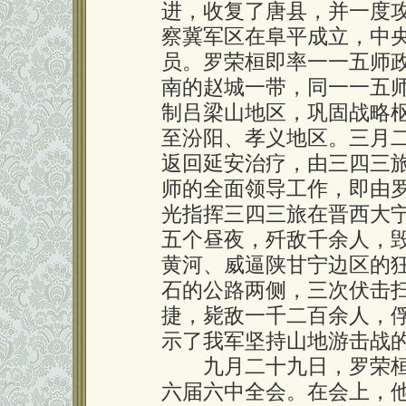
进，收复了唐县，并一度
察冀军区在阜平成立，中
员。罗荣桓即率一一五师
南的赵城一带，同一一五
制吕梁山地区，巩固战略
至汾阳、孝义地区。三月
返回延安治疗，由三四三
师的全面领导工作，即由
光指挥三四三旅在晋西大
五个昼夜，歼敌千余人，
黄河、威逼陕甘宁边区的
石的公路两侧，三次伏击
捷，毙敌一千二百余人，
示了我军坚持山地游击战
九月二十九日，罗荣桓
六届六中全会。在会上，