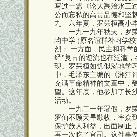
写过一篇《论大禹治水三
公而忘私的高贵品德和坚
九一六年夏，罗荣桓高小
一九一九年秋天，罗荣
均中学 (原名谊群补习学
烈： 一方面，民主和科学
经”复古的逆流也在泛滥
现。罗荣桓如饥似渴地学
中，毛泽东主编的《湘江
充满革命精神的文章中，
望。这年底，他参加了长
活动。
一九二一年署假，罗荣
罗仙不顾天旱歉收，率众
保护族人利益，出面制止
再一次吃了官司。这件事使