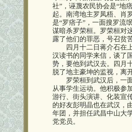
社”，诬蔑农民协会是“地
起。南湾地主罗凤梧、肖
是“罗痞子”，一面搜罗流
谋暗杀罗荣桓。罗荣桓对
露了他们的罪恶，号召贫
四月十二日蒋介石在上
汉读书的同学来信，谈了
势，要他到武汉去。四月
脱了地主豪坤的监视，离
罗荣桓到武汉后，一面
从事学生运动。他积极参
游行、街头演讲、化装宣
的好友彭明晶也在武汉，
年团，并担任武昌中山大
党党员。