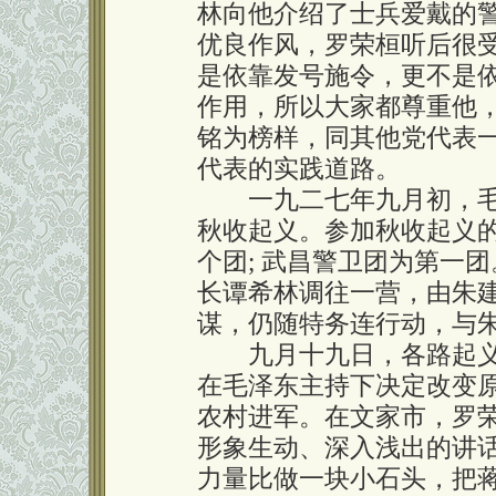
林向他介绍了士兵爱戴的
优良作风，罗荣桓听后很
是依靠发号施令，更不是
作用，所以大家都尊重他
铭为榜样，同其他党代表
代表的实践道路。
一九二七年九月初，毛
秋收起义。参加秋收起义
个团; 武昌警卫团为第一
长谭希林调往一营，由朱
谋，仍随特务连行动，与
九月十九日，各路起义
在毛泽东主持下决定改变
农村进军。在文家市，罗
形象生动、深入浅出的讲
力量比做一块小石头，把