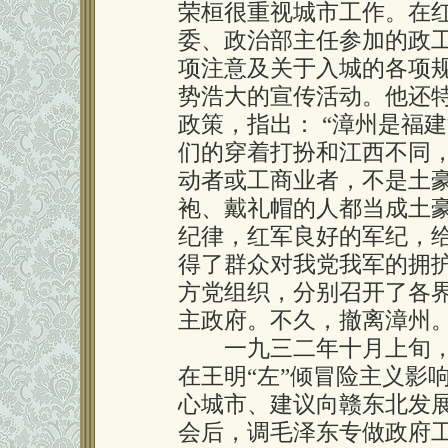
荣桓很重视城市工作。在
委、政治部主任参加的政
项注意及关于入城的各项
势浩大的宣传活动。他还
政策，指出： “漳州是福
们的穿着打扮和江西不同
动者或工商业者，不是土
袍、戴礼帽的人都当成土
纪律，红军良好的军纪，
得了群众对我党我军的拥
方党组织，分别召开了各
主政府。不久，撤离漳州
一九三二年十月上旬，
在王明“左”倾冒险主义影
心城市、建议向赣东北发
会后，调毛泽东专做政府