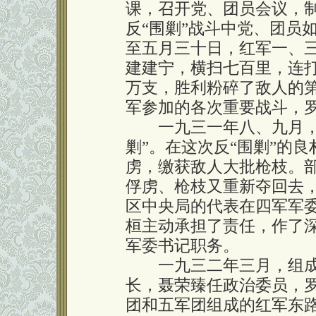
课，召开党、团员会议，
反“围剿”战斗中党、团员
至五月三十日，红军一、
建建宁，横扫七百里，连
万支，胜利粉碎了敌人的第
军参加的各次重要战斗，
一九三一年八、九月，红
剿”。在这次反“围剿”的
虏，缴获敌人大批枪枝。
俘虏、枪枝又重新夺回去
区中央局的代表在四军军
桓主动承担了责任，作了
军委书记职务。
一九三二年三月，组成
长，聂荣臻任政治委员，
团和五军团组成的红军东