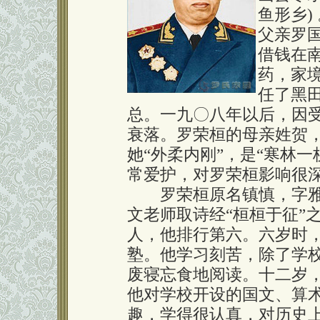
鱼形乡)
父亲罗
借钱在南
药，家
任了黑田
总。一九〇八年以后，因
衰落。罗荣桓的母亲姓贺
她“外柔内刚”，是“寒林
常爱护，对罗荣桓影响很
罗荣桓原名镇慎，字雅
文老师取诗经“桓桓于征”
人，他排行第六。六岁时
塾。他学习刻苦，除了学
废寝忘食地阅读。十二岁
他对学校开设的国文、算
趣，学得很认真，对历史