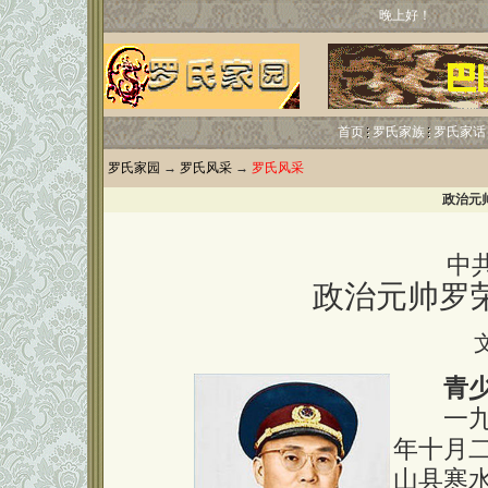
晚上好！
首页
罗氏家族
罗氏家话
罗氏家园
→
罗氏风采
→
罗氏风采
政治元
中
政治元帅罗
青
一九〇
年十月
山县寒