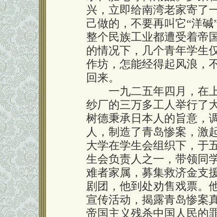
兴，立即给南湾老家寄了
己做的，不要再叫它“洋碱
整个民族工业都遭受着帝
的情况下，几个青年学生
作坊，怎能经得起风浪，
回来。
一九二五年四月，在上
纱厂的三万多工人举行了
树德秉承日本人的旨意，
人，制造了青岛惨案，激
大学在学生会组织下，于
生会负责人之一，带领同
难者家属，募集救济金支
剧团，他到处劝售戏票。
宣传活动，揭露青岛惨案
帝国主义残杀中国人民的罪