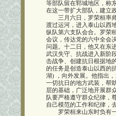
等部队留在郓城地区，称东
在这一带扩大部队，建立
三月六日，罗荣桓率师
渡过运河，进入泰山以西
纵队第六支队会合。罗荣
会议，传达党的六中全会
问题。十二日，他又在东
武汉失守、抗战进入新阶
击战争、创建抗日根据地
的任务是创造泰山以西的抗日
湖) ，向外发展。他指出
一切抗日的地方武装，帮
层的基础，广泛地开展群众
队要严格遵守群众纪律，
自己模范的工作和纪律，
罗荣桓来山东时负有一