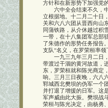
方针和在新形势下加强党
六中全会结束不久，中
立根据地。十二月二十日
关和六八六团从晋西向山
同蒲铁路，从介休越过积
一带，在十八集团军总部
了朱德作的形势任务报告
支队”名义，在罗荣桓率领
一九三九年三月二日，
带渡过干涸的黄河故道，
东，罗荣桓就和陈光商定
响。三月三日夜晚，六八
郓城西北樊坝的伪军一个
并打退了增援的日军。这
军声威由此大振。樊坝战
荣桓与陈光决定，由杨勇