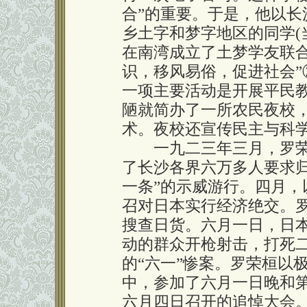
合”的重要。于是，他以
乡土字和梦字地区的同学(
在南湾成立了土梦学友联合
识，移风易俗，促进社会
一项主要活动是开展平民
陋就简办了一所农民夜校
术。夜校还宣传民主与科
一九二三年三月，罗荣
了长沙各界六万多人要求
一条”的示威游行。四月
召对日本实行经济绝交。
搜查日货。六月一日，日
动的群众开枪射击，打死
的“六一”惨案。罗荣桓以
中，参加了六月一日晚和
六月四日召开的追悼大会