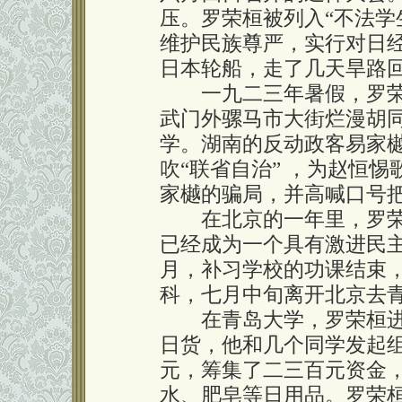
压。罗荣桓被列入“不法学
维护民族尊严，实行对日
日本轮船，走了几天旱路
一九二三年暑假，罗荣
武门外骡马市大街烂漫胡
学。湖南的反动政客易家
吹“联省自治” ，为赵恒
家樾的骗局，并高喊口号
在北京的一年里，罗荣
已经成为一个具有激进民
月，补习学校的功课结束
科，七月中旬离开北京去
在青岛大学，罗荣桓进行
日货，他和几个同学发起
元，筹集了二三百元资金
水、肥皂等日用品。罗荣