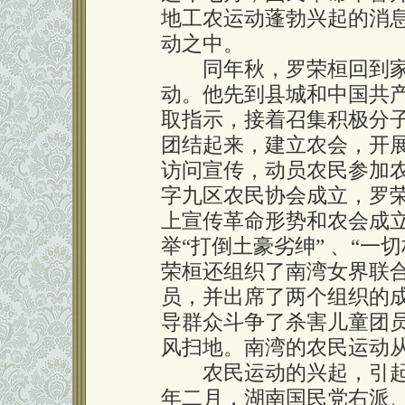
地工农运动蓬勃兴起的消
动之中。
同年秋，罗荣桓回到家
动。他先到县城和中国共
取指示，接着召集积极分
团结起来，建立农会，开
访问宣传，动员农民参加农
字九区农民协会成立，罗
上宣传革命形势和农会成
举“打倒土豪劣绅” 、“一
荣桓还组织了南湾女界联
员，并出席了两个组织的
导群众斗争了杀害儿童团
风扫地。南湾的农民运动
农民运动的兴起，引起
年二月，湖南国民党右派、