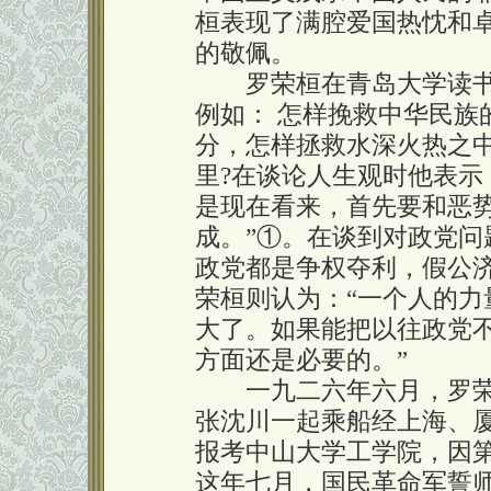
桓表现了满腔爱国热忱和
的敬佩。
罗荣桓在青岛大学读书
例如： 怎样挽救中华民族
分，怎样拯救水深火热之
里?在谈论人生观时他表示
是现在看来，首先要和恶
成。”①。在谈到对政党
政党都是争权夺利，假公
荣桓则认为：“一个人的
大了。如果能把以往政党
方面还是必要的。”
一九二六年六月，罗荣
张沈川一起乘船经上海、
报考中山大学工学院，因
这年七月，国民革命军誓