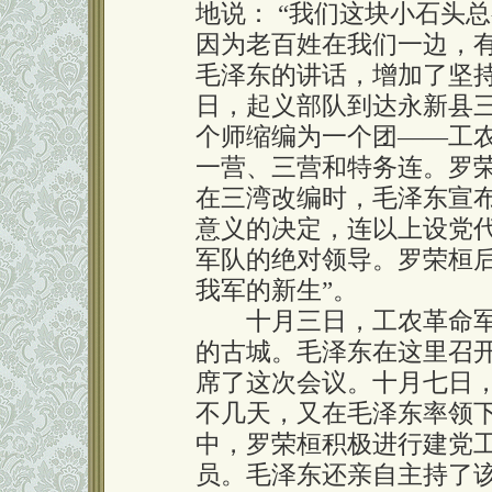
地说： “我们这块小石头
因为老百姓在我们一边，
毛泽东的讲话，增加了坚
日，起义部队到达永新县
个师缩编为一个团——工
一营、三营和特务连。罗
在三湾改编时，毛泽东宣
意义的决定，连以上设党
军队的绝对领导。罗荣桓后
我军的新生”。
十月三日，工农革命军
的古城。毛泽东在这里召
席了这次会议。十月七日
不几天，又在毛泽东率领
中，罗荣桓积极进行建党
员。毛泽东还亲自主持了