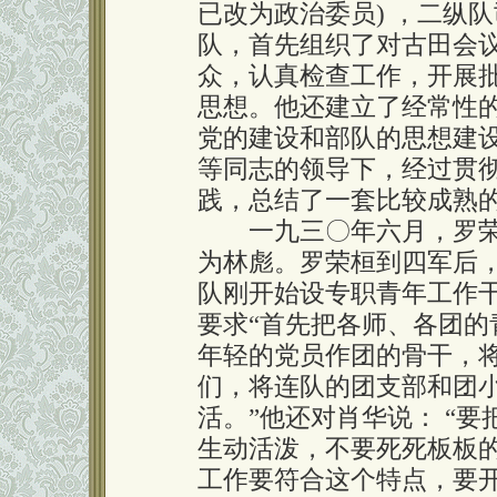
已改为政治委员) ，二纵
队，首先组织了对古田会
众，认真检查工作，开展
思想。他还建立了经常性
党的建设和部队的思想建
等同志的领导下，经过贯
践，总结了一套比较成熟的
一九三〇年六月，罗荣
为林彪。罗荣桓到四军后
队刚开始设专职青年工作
要求“首先把各师、各团
年轻的党员作团的骨干，
们，将连队的团支部和团
活。”他还对肖华说： “
生动活泼，不要死死板板
工作要符合这个特点，要