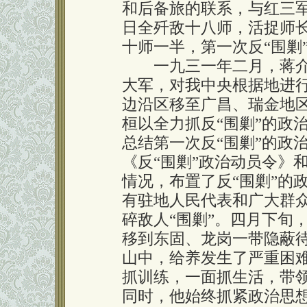
和后备旅的联系，与红三
日全歼敌十八师，活捉师
十师一半，第一次反“围剿
一九三一年二月，蒋介
大军，对我中央根据地进行
边沿区移至广昌、瑞金地区
桓以全力抓反“围剿”的政
总结第一次反“围剿”的政
《反“围剿”政治动员令》
情况，布置了反“围剿”的
有驻地人民代表和广大群
碎敌人“围剿”。四月下旬
移到东固、龙岗一带隐蔽
山中，给养发生了严重困
抓训练，一面抓生活，带
同时，他始终抓紧政治思