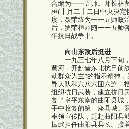
合编为一一五师。师长林
桓(十月二十二日中央决定
度，聂荣臻为一一五师政治
后，罗荣桓即随一一五师
年抗日战争中。
向山东敌后挺进
一九三七年八月下旬，
黄河，开赴晋东北抗日前
动群众为主”的指示精神
导大队和六八六团六连，
组织抗日武装，建立抗日
复了阜平东南的曲阳县城
手中收复的第一座县城。
率领宣传队，赶赴曲阳县
振武担任曲阳县县长。接