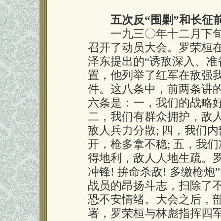
五次反“围剿”和长征
一九三〇年十二月下旬，
召开了动员大会。罗荣桓
泽东提出的“诱敌深入、准
置，他列举了红军在敌强
件。这八条中，前两条讲
六条是：一，我们的战略好
二，我们有群众拥护，敌人
敌人兵力分散; 四，我们
开，枪多拿不稳; 五，我们
得地利，敌人人地生疏。罗
冲锋! 拚命杀敌! 多缴枪
战员的昂扬斗志，扫除了不
恐不安情绪。大会之后，
署，罗荣桓与林彪指挥四