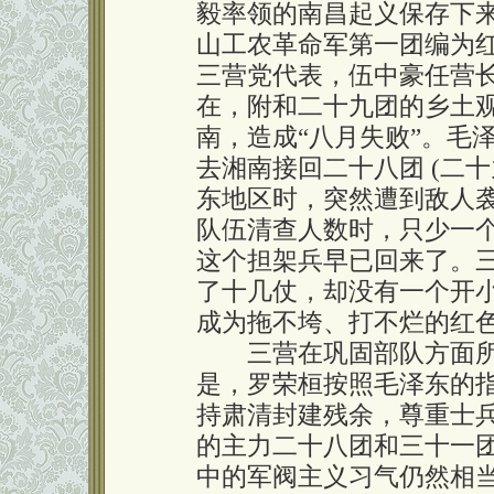
毅率领的南昌起义保存下
山工农革命军第一团编为
三营党代表，伍中豪任营
在，附和二十九团的乡土
南，造成“八月失败”。毛
去湘南接回二十八团 (二
东地区时，突然遭到敌人
队伍清查人数时，只少一
这个担架兵早已回来了。
了十几仗，却没有一个开
成为拖不垮、打不烂的红
三营在巩固部队方面所
是，罗荣桓按照毛泽东的
持肃清封建残余，尊重士
的主力二十八团和三十一
中的军阀主义习气仍然相