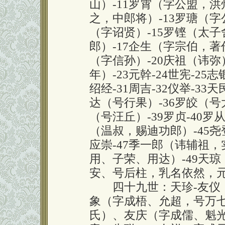
山）-11罗霄（字公盟，洪
之，中郎将）-13罗瑭（字
（字诏贤）-15罗铿（太子
郎）-17企生（字宗伯，著
（字信孙）-20庆祖（讳弥
年）-23元幹-24世宪-25志银
绍经-31周吉-32仪举-33
达（号行果）-36罗皎（号
（号汪丘）-39罗贞-40罗从-
（温叔，赐迪功郎）-45尧
应崇-47季一郎（讳辅祖，
用、子荣、用达）-49天
安、号后柱，乳名依然，
四十九世：天珍-友仪（
象（字成梧、允超，号万七
氏）、友庆（字成儒、魁