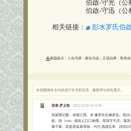
伯啟-守光（公柏、
伯啟-守迅（公杞、
相关链接：
彭水罗氏伯
oooooooooo
家园提示：人自为谱，家自为说，正误自辨，取舍自
欢迎围绕本文内容进行补充和交流，最新评论优先显示。
宗亲 罗义告
2023/12/18 19:53:56
吾族谱记载：祖籍江西。余 豫章先生嫡派也。有
葩。詢（xún）係前人口口相傳。而諱字不詳。蓋其
萬千家。若是老翁真骨脉。代代 孫讀五車。諄諄以學