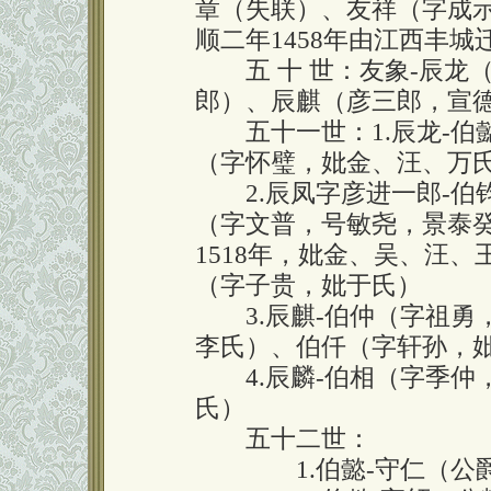
章（失联）、友祥（字成示
顺二年1458年由江西丰城
五 十 世：友象-辰龙
郎）、辰麒（彦三郎，宣德
五十一世：1.辰龙-伯
（字怀璧，妣金、汪、万
2.辰凤字彦进一郎-伯
（字文普，号敏尧，景泰癸
1518年，妣金、吴、汪
（字子贵，妣于氏）
3.辰麒-伯仲（字祖勇，
李氏）、伯仟（字轩孙，
4.辰麟-伯相（字季仲
氏）
五十二世：
1.伯懿-守仁（公爵