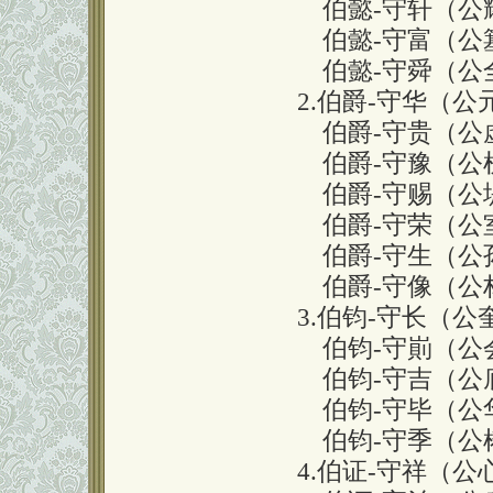
伯懿-守轩（公耀、
伯懿-守富（公簊、
伯懿-守舜（公全、
2.伯爵-守华（公元
伯爵-守贵（公虚、
伯爵-守豫（公梳、
伯爵-守赐（公堤、
伯爵-守荣（公室、
伯爵-守生（公孙、
伯爵-守像（公林、
3.伯钧-守长（公奎
伯钧-守崱（公会、
伯钧-守吉（公底、
伯钧-守毕（公华、
伯钧-守季（公椿、
4.伯证-守祥（公心