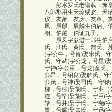
彭水罗氏老谱载：豫章
八郎郡用生天琼赐宴、天珍
仪、友象、友庆、友章、
凤、辰麒、辰麟生伯启、
相、伯懿、伯证九子。
辰凤字彦进一郎生伯启，
氏、汪氏、黄氏、錢氏、孙
(字公牛，号胄)娶宋氏、
氏、守武(字公龙，号星)
守神(字公臣，号龙)童氏、
公昂，号绍良)娶解氏、守
公茂，号神)娶司氏、守禄
柳，号柳)娶胡氏、守业（
连，号毕)娶胡氏、守臣(
轸，号井)娶于氏、守尧(
胃，号耀)娶曾氏、守迅(