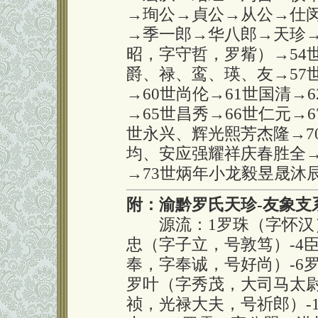
→珣公→貞公→从公→仕
→季一郎→华八郎→天珍→
昭，字守哲，罗觜）→54世
爵、禄、鸾、瑛、友→57
→60世尚伦→61世国清→
→65世昌秀→66世仁元→
世永兴、辉光熙芳杰隆→7
均、安应强耀祥庆春胜全→
→73世炳年小龙毅昱晟沐
附：渝黔罗氏天珍-友象支
源流：1罗珠（字怀汉）-
忠（字子立，号敦笃）-4
奉，字奉诚，号好尚）-6罗
罗叶（字秀茂，大司马太尉
祯，光禄大夫，号祈郎）-