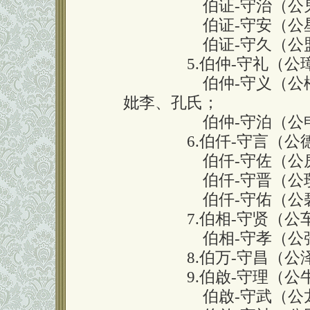
伯证-守治（公鬼、
伯证-守安（公星、
伯证-守久（公盟、
5.伯仲-守礼（公璋
伯仲-守义（公松、府
妣李、孔氏；
伯仲-守泊（公申、
6.伯仟-守言（公德
伯仟-守佐（公房、
伯仟-守晋（公瓒、
伯仟-守佑（公碧、
7.伯相-守贤（公车
伯相-守孝（公张、
8.伯万-守昌（公泽
9.伯啟-守理（公牛
伯啟-守武（公龙、