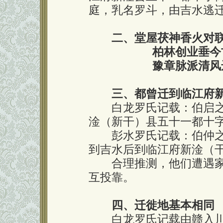
庭，乳名罗斗，由吉水逃
二、堂屋茯神香火对
柏林创业垂今
豫章脉派清风
三、都曾迁到临江府
白龙罗氏记载：伯启之
淦（新干）县五十一都十
彭水罗氏记载：伯仲之
到吉水后到临江府新淦（
合理推测，他们遭遇家
互投靠。
四、迁徙地基本相同
白龙罗氏记载由赣入川