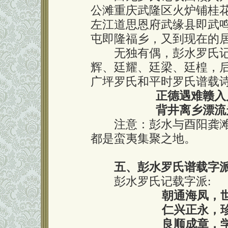
公滩重庆武隆区火炉铺桂
左江道思恩府武缘县即武
屯即隆福乡，又到现在的
无独有偶，彭水罗氏记
辉、廷耀、廷梁、廷楻，
广坪罗氏和平时罗氏谱载
正德遇难赣入
背井离乡漂流
注意：彭水与酉阳龚滩
都是蛮夷集聚之地。
五、彭水罗氏谱载字
彭水罗氏记载字派:
朝通海凤，
仁兴正永，
良顺成章，