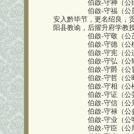
伯啟-守神（公臣、
伯啟-守福（公昴、
安入黔毕节，更名绍良，贡
阳县教谕，后擢升府学教
伯啟-守敬（公茂、
伯啟-守德（公柳、
伯啟-守宪（公连、
伯啟-守弘（公轸、
伯啟-守爵（公冒、
伯啟-守哲（公昭更
伯啟-守相（公楼、
伯啟-守证（公姜、
伯啟-守信（公景、
伯啟-守禄（公参、
伯啟-守业（公明、
伯啟-守臣（公尾、