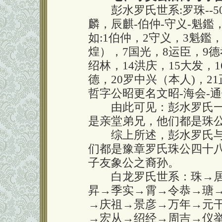
彭水罗氏世系:罗珠--5
麟，辰麒-伯仲-守义-魁鑑
如:1伯仲，2守义，3魁鑑
煌），7国光，8运臣，9德孝
绍林，14洪庆，15大发，1
德，20罗中兴（本人)，2
哲字公昭更名文昭-海会-通
由此可见：彭水罗氏一
是亲堂弟兄，他们都是珠
综上所述，彭水罗氏与
们都是豫章罗氏珠公四十
子友象公之裔孙。
白龙罗氏世系：珠→居
昇→季实→霄→令恭→瑭
→庆祖→景彦→万年→元
→宏从→绍经→周吉→仪