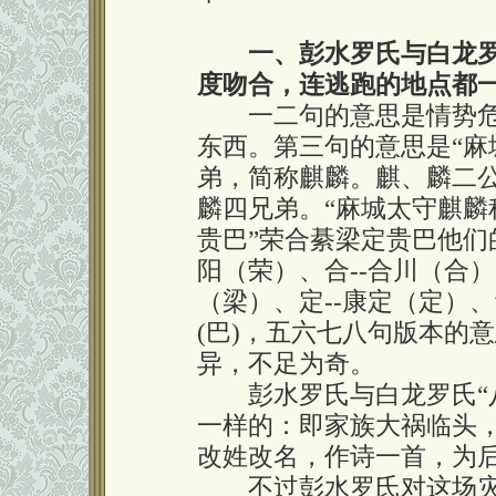
一、彭水罗氏与白龙
度吻合，连逃跑的地点都
一二句的意思是情势危
东西。第三句的意思是“麻
弟，简称麒麟。麒、麟二
麟四兄弟。“麻城太守麒麟
贵巴”荣合綦梁定贵巴他们的
阳（荣）、合--合川（合）
（梁）、定--康定（定）、
(巴)，五六七八句版本的
异，不足为奇。
彭水罗氏与白龙罗氏“八
一样的：即家族大祸临头
改姓改名，作诗一首，为
不过彭水罗氏对这场灾