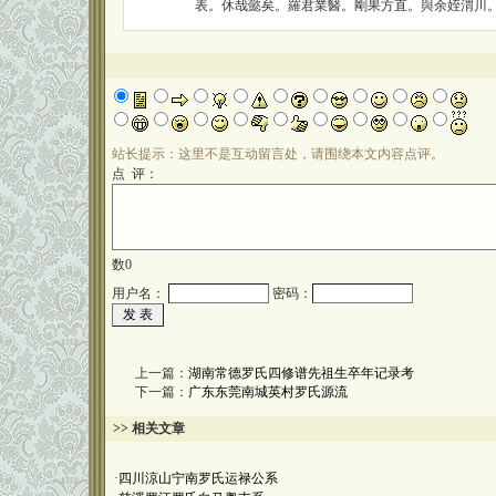
表。休哉懿矣。羅君業醫。剛果方直。與余姪渭川
站长提示：这里不是互动留言处，请围绕本文内容点评。
点 评：
数
0
用户名：
密码：
上一篇：
湖南常德罗氏四修谱先祖生卒年记录考
下一篇：
广东东莞南城英村罗氏源流
>> 相关文章
·
四川涼山宁南罗氏运禄公系