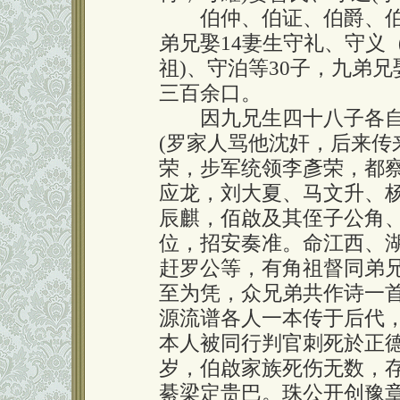
伯仲、伯证、伯爵、伯
弟兄娶14妻生守礼、守义
祖)、守泊等30子，九弟
三百余口。
因九兄生四十八子各自
(罗家人骂他沈奸，后来传
荣，步军统领李彥荣，都
应龙，刘大夏、马文升、
辰麒，佰啟及其侄子公角
位，招安奏准。命江西、
赶罗公等，有角祖督同弟
至为凭，众兄弟共作诗一
源流谱各人一本传于后代
本人被同行判官刺死於正德十
岁，伯啟家族死伤无数，
綦梁定贵巴。珠公开创豫