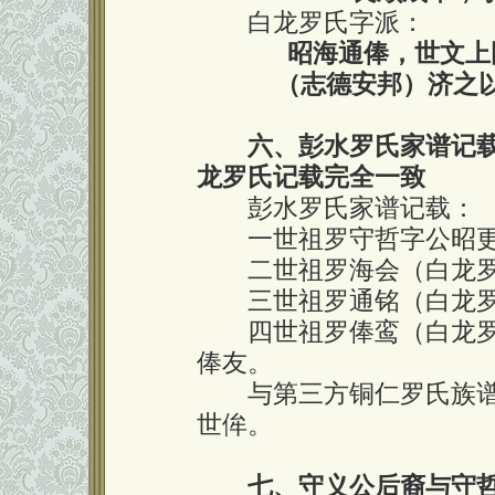
白龙罗氏字派：
昭海通俸，世文上
（志德安邦）济之
六、彭水罗氏家谱记
龙罗氏记载完全一致
彭水罗氏家谱记载：
一世祖罗守哲字公昭更
二世祖罗海会（白龙罗
三世祖罗通铭（白龙罗
四世祖罗俸鸾（白龙罗
俸友。
与第三方铜仁罗氏族谱记
世侔。
七、守义公后裔与守哲