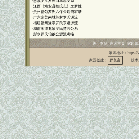
·
慈溪罗江罗氏白马嶴支系
·
江西《靖安县姓氏志》之罗姓
·
贵州都匀罗氏六保公后裔家谱
·
广东东莞南城英村罗氏源流
·
福建福州豫章罗氏宗谱源流
·
湖南湘潭龙泉罗氏楚芳公系
·
彭水罗氏伯啟公源流考略
关于本站
家园首页
家园邮
家园地址：
https:/
家园创建：
罗良富
技术支