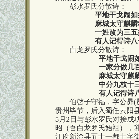
彭水罗氏分散诗：
平地干戈闹如
麻城太守麒麟
一姓改为三五
有人记得诗八
白龙罗氏分散诗：
平地干戈闹
一家分做几
麻城太守麒
中分九枝十
有人记得诗
伯啓子守福，字公昴(昴
贵州毕节，后入蜀任云阳县
5月2日与彭水罗氏对接成
昭（吾白龙罗氏始祖），
江府新淦县五十一都十字