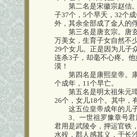
第二名是宋徽宗赵佶。
子37个，5个早夭，32个
外，其余全部成了金人的
第三名是唐玄宗。唐玄宗
万美女，生育子女自然不少
29个女儿。正是因为儿子
连杀3子，却毫不心疼。
漠！
第四名是康熙皇帝。康熙总
个成年，11个早亡。
第五名是明太祖朱元璋。
26个，女儿18个。其中，
这五位皇帝成年的儿子
3、一世祖罗豫章号君用
君用是武陵令，押运官铁
水殁，郡人感其义，于长