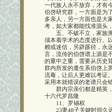
一代族人永不放弃，才有
伯啓研究群，一方面是为
多亲人，另一方面也是大
考，如大家都能找准源头
五、不破不立，家族溯
须本着学术的态度进行。
赖或迷信，另辟蹊径，永
言，流传的伯啓谱上源是
的重中之重，需要从历史
群内所发的遵生系伯啓上
流毒，让后人更难以考证
采用本就错误的老谱只会
群内宗亲们都是精英，
十六代罗昌隆
11、罗锡权
23妻48子关鍵时间久