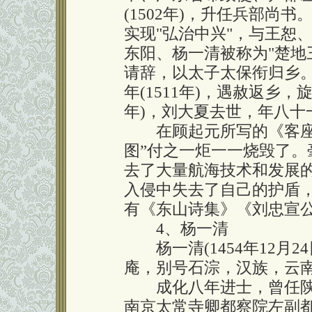
(1502年)，升任兵部尚
实现"弘治中兴"，与王恕
东阳、杨一清被称为"楚地
请辞，以太子太保衔归乡
年(1511年)，遇赦返乡，
年)，刘大夏去世，年八十
在顾起元所写的《客座赘
图”付之一炬一一烧毁了
去了大量航海技术和发展
入侵中失去了自己的护盾
有《东山诗集》《刘忠宣
4、杨一清
杨一清(1454年12月24
庵，别号石淙，汉族，云南
成化八年进士，曾任陕
南京太常寺卿都察院左副