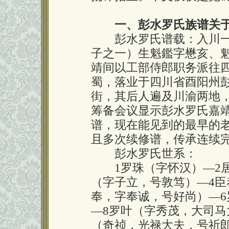
一、彭水罗氏族谱关
彭水罗氏谱载：入川一
子之一）生魁鑑字懋亥、
靖间以工部侍郎职务派往
蜀，落业于四川省酉阳州
街，其后人遍及川渝两地，
筹备会议显示彭水罗氏嘉
谱，现在能见到的最早的
且多次续修谱，传承连续
彭水罗氏世系：
1罗珠（字怀汉）—2居
（字子立，号敦笃）—4臣
奉，字奉诚，号好尚）—6
—8罗叶（字秀茂，大司马
（奇祯，光禄大夫，号祈郎