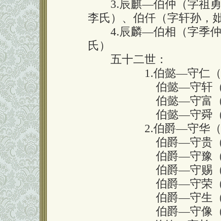
3.辰麒—伯仲（字祖勇，
李氏）、伯仟（字轩孙，
4.辰麟—伯相（字季仲
氏）
五十二世：
1.伯懿—守仁（公
伯懿—守轩（公耀
伯懿—守富（公簊
伯懿—守舜（公全
2.伯爵—守华（公
伯爵—守贵（公虚
伯爵—守豫（公梳
伯爵—守赐（公堤
伯爵—守荣（公室
伯爵—守生（公孙
伯爵—守像（公林