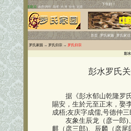
下午好！
首页
罗氏家族
罗氏家话
罗氏家园
→
罗氏归宗
→
罗氏归宗
彭水
彭水罗氏关
据《彭水郁山乾隆罗氏谱
賜安，生於元至正末，娶李
成梧;友庆字成儒,号德仲
友象生辰龙（彦一郎)、
麒（彦三郎)、辰麟（彦尾