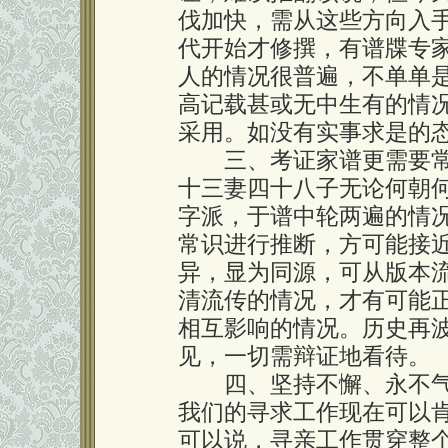
伐加快，需从这些方向入
代开始才修撰，有谱牒专
人的情况很普遍，不单单
高记载甚或无中生有的情
采用。如没有实事求是的
三、考证家谱更需要常
十三妻四十八子无论何朝何
字派，于谱中轮两遍的情
常识进行推断，方可能接
异，显为同源，可从版本
清流传的情况，才有可能
相互影响的情况。历史再
见，一切需辩证地看待。
四、坚持不懈、永不气
我们的寻求工作现在可以
可以说，寻亲工作贯穿整