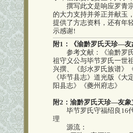
撰写此文是响应罗青宗
的大力支持并斧正并献玉
提供了方志资料，还有年
示感谢!
附1：《渝黔罗氏天珍—友
参考文献：《渝黔罗氏
祖守义公与毕节罗氏一世
兴撰、《彭水罗氏族谱》
《毕节县志》道光版《大定
阳县志》《夔州府志》
附2：渝黔罗氏天珍—友象
毕节罗氏守福绍良16代
理
源流：