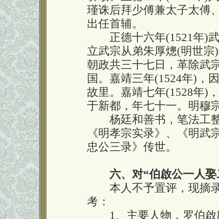
瑾诛后拜少傅兼太子太傅、谨
出任首辅。
正德十六年(1521年)
立武宗从弟朱厚熜(明世宗
朝政共三十七日，革除武
国。嘉靖三年(1524年)
故里。嘉靖七年(1528年)
于新都，年七十一。明穆
杨廷和善书，笔法工整
《明孝宗实录》、《明武
忠公三录》传世。
六、对“伯啟公一人娶
本人不予置评，现摘录
考：
1、主要人物，罗伯啟应