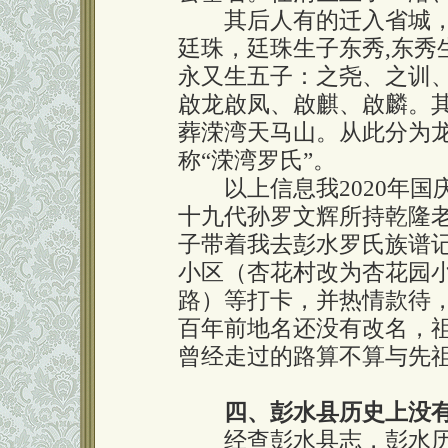
其后人有的迁入省城，有
廷珠，廷珠生子东秀,东秀
永又生五子：之尧、之训
啟龙啟凤、啟麒、啟麟。
葬溁湾天马山。从此分为
称“溁湾罗氏”。
以上信息我2020年国
十九代孙罗文辉所持乾隆
子带着我去彭水罗氏族谱
小区（杏花村改为杏花园
路）等打卡，并热情款待
百年前地名还没有改名，
曾经走过的路算不算与先
四、彭水县历史上没
经查彭水县志，彭水历