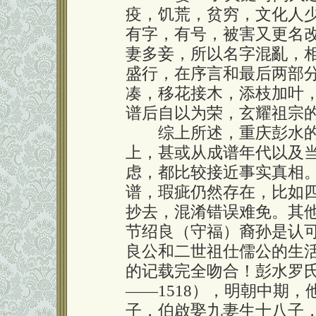
疫，饥荒，贫穷，文化人
有字，有号，被害又更名
妻多妾，所以名字混亂，
盛行，在序言和最后两部
凑，移花接木，添枝加叶
谱后自以为荣，玄耀祖宗
综上所述，重庆彭水的
上，甚或从成谱年代以及
虑，都比较接近事实真相
谱，瑕疵仍然存在，比如
抄去，混淆错误难免。其
节绍良（守福）裔孙是认
良公和二世祖仕儒公的生
的记载完全吻合！彭水罗氏记
——1518），明朝中期，
子，伯啟娶九妻生十八子