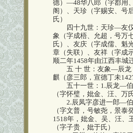
德）—48华八郎（字郡用
阁）、天珍（字赐安、号
氏）
四十九世：天珍—友仪
象（字成梧、允超，号万七
氏）、友庆（字成儒、魁
章（失联）、友祥（字成示
顺二年1458年由江西丰城
五 十 世：友象—辰龙
麒（彦三郎，宣德丁未14
五十一世：1.辰龙—伯
（字怀璧，妣金、汪、万
2.辰凤字彦进一郎—伯
（字文普，号敏尧，景泰癸
1518年，妣金、吴、汪
（字子贵，妣于氏）