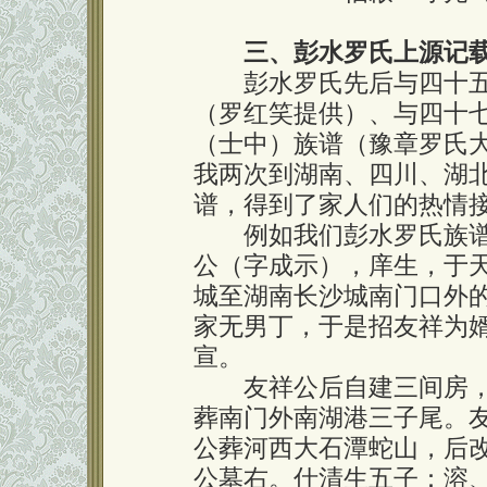
三、彭水罗氏上源记
彭水罗氏先后与四十五
（罗红笑提供）、与四十
（士中）族谱（豫章罗氏
我两次到湖南、四川、湖
谱，得到了家人们的热情
例如我们彭水罗氏族谱
公（字成示），庠生，于天
城至湖南长沙城南门口外
家无男丁，于是招友祥为
宣。
友祥公后自建三间房，
葬南门外南湖港三子尾。
公葬河西大石潭蛇山，后
公墓右。仕清生五子：溶