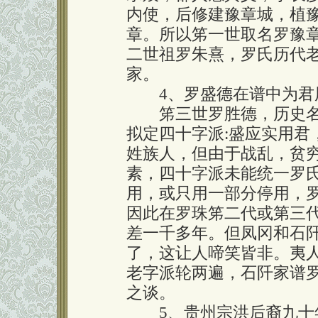
内使，后修建豫章城，植豫
章。所以笫一世取名罗豫
二世祖罗朱熹，罗氏历代
家。
4、罗盛德在谱中为君用
笫三世罗胜德，历史名人
拟定四十字派:盛应实用君
姓族人，但由于战乱，贫
素，四十字派未能统一罗
用，或只用一部分停用，罗
因此在罗珠笫二代或第三
差一千多年。但凤冈和石
了，这让人啼笑皆非。夷
老字派轮两遍，石阡家谱
之谈。
5、贵州宗洪后裔九十年