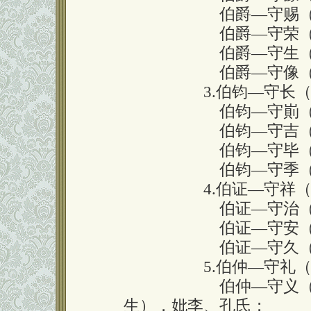
伯爵—守赐（公堤
伯爵—守荣（公室
伯爵—守生（公孙
伯爵—守像（公林
3.伯钧—守长（公
伯钧—守崱（公会
伯钧—守吉（公底
伯钧—守毕（公华
伯钧—守季（公椿
4.伯证—守祥（公
伯证—守治（公鬼
伯证—守安（公星
伯证—守久（公盟
5.伯仲—守礼（公
伯仲—守义（公松、
生），妣李、孔氏；