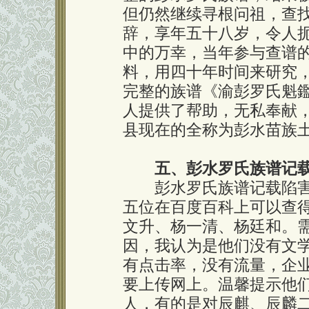
但仍然继续寻根问祖，查
辞，享年五十八岁，令人
中的万幸，当年参与查谱
料，用四十年时间来研究，
完整的族谱《渝彭罗氏魁
人提供了帮助，无私奉献，
县现在的全称为彭水苗族
五、彭水罗氏族谱记
彭水罗氏族谱记载陷害
五位在百度百科上可以查
文升、杨一清、杨廷和。
因，我认为是他们没有文
有点击率，没有流量，企
要上传网上。温馨提示他
人，有的是对辰麒、辰麟