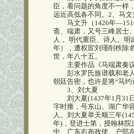
臣，看问题的角度不一样
远近高低各不同。2、马文
马文升（1426年—151
斋、端肃，又号三峰居士
人 。明代重臣、诗人。明
年），遭权宦刘瑾削秩除名
世，年八十五。
主要作品《马端肃奏议
彭水罗氏族谱载和老人
朝廷告密，也许是将“马约
3、刘大夏
刘大夏(1437年1月31日-
字时雍，号东山。湖广华容
人。刘大夏举天顺三年(145
年)，登进士第，授翰林院
中、广东右布政使、户部