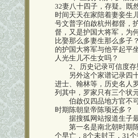
32妻八十四子，存疑。既
时间天天在家陪着妻妾生
号文普字伯啟杭州都督，护
督，又是护国大将军，为
比娶那么多妻生那么多子
的护国大将军与他平起平
人光生儿不生女吗？
2、历史记录可信度存
另外这个家谱记录四十
进士、翰林等，历史名人
列其中，罗家只有三个状
伯啟仅四品地方官不可
时期陈朝皇帝陈顼还多？
据搜狐网站报道生子最
第一名是南北朝时期陈朝
个早亡，8个未封王，31