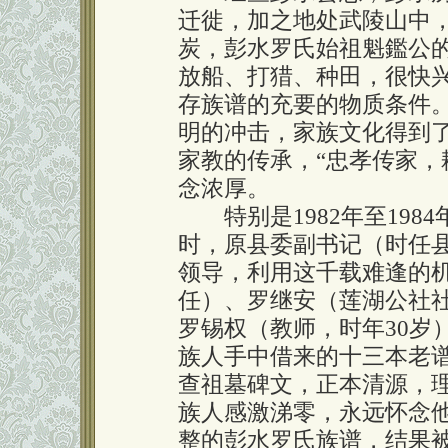
迁徙，加之地处武陵山中
炭，彭水罗氏始祖魁鑑公
放船、打猎、种田，很快
存族谱的充要的物质条件
明的冲击，家族文化得到
家教的传承，“忠孝传家，
念浓厚。
特别是1982年至198
时，原县委副书记（时任
领导，利用这千载难逢的
任）、罗继安（莲湖公社
罗锡权（教师，时年30岁
族人手中借来的十三本老
查祖墓碑文，正本清源，
族人感激涕零，永远怀念
整的彭水罗氏族谱，结果