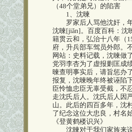
（48个堂弟兄）的陷害
1、沈暕
罗家后人骂他沈奸，年
沈暕[jiǎn]。百度百科
籍贯云和，弘治十八年（1
府，升兵部车驾员外郎。
网站：史料记载，沈暕做
党羽李杏为了虚报剿匡成
暕查明事实后，请旨惩办
报复，沈暕晚年终被诬陷
臣怜恤忠臣无辜受截，不
走沈氏后人。沈氏后人因
山。此后的四百多年，沈
了纪念这位大忠良，村名
《登黄鹤楼识兴》
沈暕对于我们家族来说