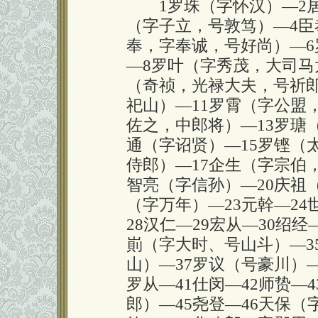
1罗珠（字怀汉）—2居
（字子立，号敦笃）—4臣
奉，字奉诚，号好尚）—6
—8罗叶（字秀茂，大司马
（奇祯，光禄大夫，号祈郎
祀山）—11罗霄（字公盟
佐之，中郎将）—13罗瑭
通（字诏贤）—15罗铿（
侍郎）—17企生（字宗伯
智亮（字信孙）—20庆祖
（字万年）—23元幹—24
28汉仁—29宏从—30绍经
崱（字大时、号山斗）—3
山）—37罗议（号豪川）—
罗从—41仕闵—42师贽—
郎）—45尧登—46天保