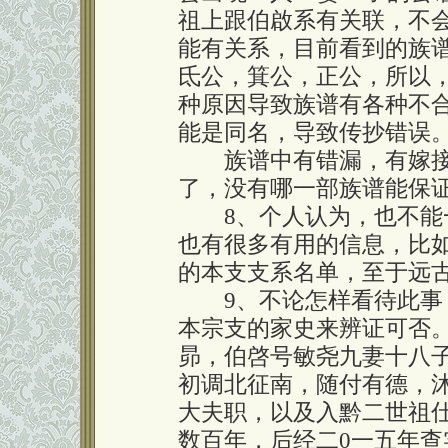
祖上跟伯啟系有关联，不
能有关系，目前看到的族
氐公，箕公，正公，所以
种原因导致族谱有各种不
能是同名，导致传抄错误
族谱中有错漏，有嫁接
了，没有哪一部族谱能保
8、个人认为，也不能一
也有很多有用的信息，比
的本支支系名单，至于远
9、不论怎样看待此事，
本宗支的家史来辨证可否
昴，伯啓号敏尧九妻十八
初调北征南，随付有德，
大夫职，以及入黔二世祖
数百年，后经二0一五年