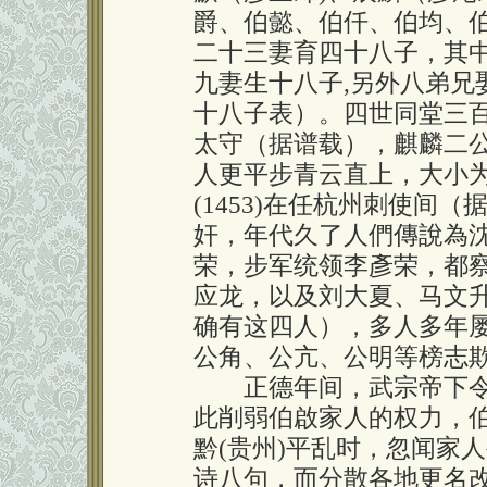
爵、伯懿、伯仟、伯均、
二十三妻育四十八子，其
九妻生十八子,另外八弟兄
十八子表）。四世同堂三
太守（据谱载），麒麟二
人更平步青云直上，大小
(1453)在任杭州刺使间
奸，年代久了人們傳說為
荣，步军统领李彥荣，都
应龙，以及刘大夏、马文
确有这四人），多人多年
公角、公亢、公明等榜志
正德年间，武宗帝下令
此削弱伯啟家人的权力，
黔(贵州)平乱时，忽闻家
诗八句，而分散各地更名