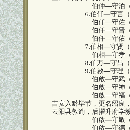
伯仲—守泊（公申
6.伯仟—守言（公
伯仟—守佐（公房
伯仟—守晋（公瓒
伯仟—守佑（公碧
7.伯相—守贤（公
伯相—守孝（公张
8.伯万—守昌（公
9.伯啟—守理（公
伯啟—守武（公龙
伯啟—守神（公臣
伯啟—守福（公昴、
吉安入黔毕节，更名绍良，
云阳县教谕，后擢升府学
伯啟—守敬（公茂
伯啟—守德（公柳