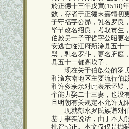
於正德十三年戊寅(1518
数，存者于正德末嘉靖初
子守福字公昴，乳名罗良
毕节改名绍良，考取贡生
伯啟另一子守哲字公昭更
安逃亡临江府新淦县五十
鬆，乳名罗斗，更名府庭
县五十一都高坎子。
现在关于伯啟公的罗氏
和渝东南地区主要流行伯
和许多宗亲对此表示怀疑
个能力娶二十三妻，也没
且明朝有关规定不允许无
现就彭水罗氏族谱对伯
基于事实说话，由于本人
批评指正。本文仅仅是抛