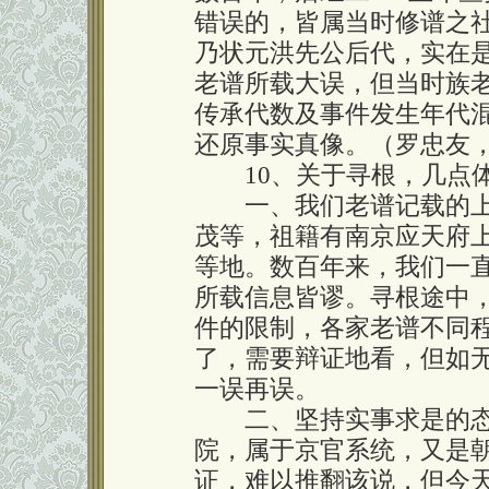
错误的，皆属当时修谱之
乃状元洪先公后代，实在
老谱所载大误，但当时族
传承代数及事件发生年代
还原事实真像。（罗忠友
10、关于寻根，几点体
一、我们老谱记载的上
茂等，祖籍有南京应天府
等地。数百年来，我们一
所载信息皆谬。寻根途中
件的限制，各家老谱不同
了，需要辩证地看，但如
一误再误。
二、坚持实事求是的态
院，属于京官系统，又是
证，难以推翻该说，但今