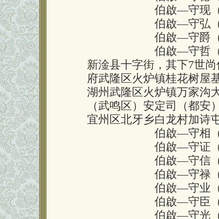
伯啟—守现（公连
伯啟—守弘（公轸
伯啟—守爵（公冒
伯啟—守哲（公诏更
新淦县十字街，其下7世
府武隆区火炉镇桂花树屋基
湖州武隆区火炉镇万家沟
（武鸣区）安定司（都安
宜州区北牙乡白龙村加诗
伯啟—守相（公楼
伯啟—守证（公姜
伯啟—守信（公景
伯啟—守禄（公参
伯啟—守业（公明
伯啟—守臣（公尾
伯啟—守光（公柏