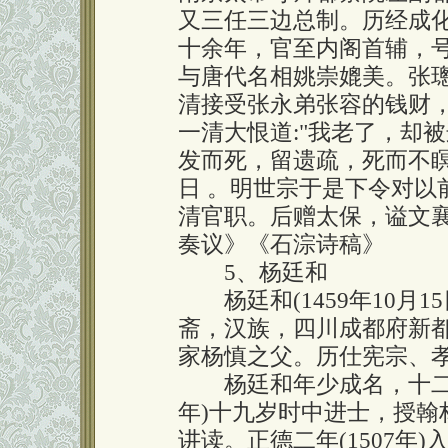
又三任三边总制。历经成
十余年，官至内阁首辅，号
与唐代名相姚崇媲美。张
清接受张永弟张容的钱财
一清大恨道:"我老了，却
发而死，留遗疏，死而不瞑，
日 。明世宗于是下令对以
清官职。后赠太保，谥文
奏议》《石淙诗稿》
5、杨廷和
杨廷和(1459年10月15日
斋，汉族，四川成都府新都
家杨慎之父。历仕宪宗、
杨廷和年少成名，十二岁
年)十九岁时中进士，授翰
讲读。正德二年(1507年