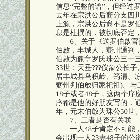
信息“完整的谱”，但经过
去年在宗洪公后裔分支四
上源，宗洪公后裔不是罗
息是杜撰的，被彻底否定
6、关于《送罗伯啟官夔
伯啟，丰城人，夔州通判
伯啟为豫章罗氏珠公三十三
33世：天垂???仪象公
居丰城县乌积岭、筠清、
夔州判伯啟归家祀祖)。与
18子或者48子，这两个
序都是他的好朋友写的，通
年，元末伯啟为珠公50世
7、二者是否有关联
一人48子肯定不可能，
会出现一人23妻48子的