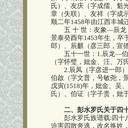
氏）、友庆（字成儒、魁
章（失联）、友祥（字成示
顺二年1458年由江西丰城
五 十 世：友象—辰龙
景泰癸酉年1453年生，卒
郎）、辰麒（彦三郎，宣德
五十一世：1.辰龙—伯
（字怀璧，妣金、汪、万
2.辰凤（字彦进一郎）
伯啟（字文普，号敏尧，景
戊寅(1518)年，妣金、
氏）、伯证（字子贵，妣
二、彭水罗氏关于四
彭水罗氏族谱载:四十八
迫害四散奔逃，改名换姓