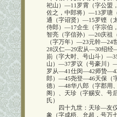
祀山）—11罗霄（字公盟
佐之，中郎将）—13罗瑭
通（字诏贤）—15罗铿（
侍郎）—17企生（字宗伯
智亮（字信孙）—20庆祖
（字万年）—23元幹—24
28汉仁—29宏从—30绍经
崱（字大时、号山斗）—3
山）—37罗议（号豪川）—
罗从—41仕闵—42师贽—
郎）—45尧登—46天保
德）—48华八郎（字郡用
阁）、天珍（字赐安、号
氏）
四十九世：天珍—友仪
象（字成梧、允超，号万七