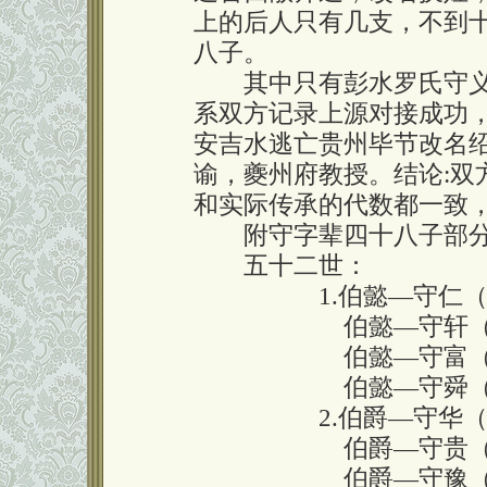
上的后人只有几支，不到十
八子。
其中只有彭水罗氏守义
系双方记录上源对接成功
安吉水逃亡贵州毕节改名
谕，夔州府教授。结论:双
和实际传承的代数都一致
附守字辈四十八子部分
五十二世：
1.伯懿—守仁（公
伯懿—守轩（公耀
伯懿—守富（公簊
伯懿—守舜（公全
2.伯爵—守华（公
伯爵—守贵（公虚
伯爵—守豫（公梳