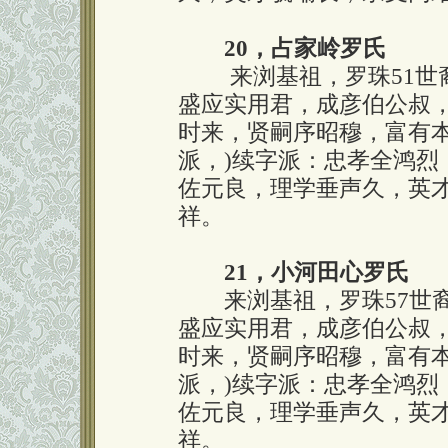
20，占家岭罗氏
来浏基祖，罗珠51世裔
盛应实用君，成彦伯公叔
时来，贤嗣序昭穆，富有本
派，)续字派：忠孝全鸿烈
佐元良，理学垂声久，英
祥。
21，小河田心罗氏
来浏基祖，罗珠57世裔
盛应实用君，成彦伯公叔
时来，贤嗣序昭穆，富有本
派，)续字派：忠孝全鸿烈
佐元良，理学垂声久，英
祥。