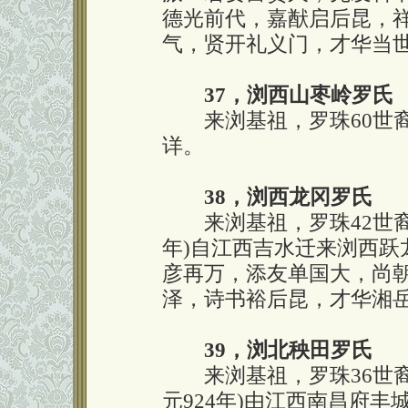
德光前代，嘉猷启后昆，
气，贤开礼义门，才华当
37，浏西山枣岭罗氏
来浏基祖，罗珠60世裔
详。
38，浏西龙冈罗氏
来浏基祖，罗珠42世裔孙
年)自江西吉水迁来浏西跃龙
彦再万，添友单国大，尚
泽，诗书裕后昆，才华湘
39，浏北秧田罗氏
来浏基祖，罗珠36世裔
元924年)由江西南昌府