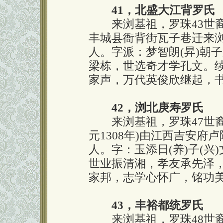
41，北盛大江背罗氏
来浏基祖，罗珠43世裔
丰城县衙背街瓦子巷迁来浏
人。字派：梦智朗(昇)朝
梁栋，世选奇才学孔文。
家声，万代英俊欣继起，
42，浏北庚寿罗氏
来浏基祖，罗珠47世裔
元1308年)由江西吉安府
人。字：玉添日(养)子(兴)
世业振清湘，孝友承先泽
家邦，志学心怀广，铭功
43，丰裕都统罗氏
来浏基祖，罗珠48世裔