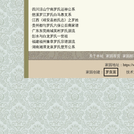
·
四川涼山宁南罗氏运禄公系
·
慈溪罗江罗氏白马嶴支系
·
江西《靖安县姓氏志》之罗姓
·
贵州都匀罗氏六保公后裔家谱
·
广东东莞南城英村罗氏源流
·
彭水与白龙罗氏一世祖
·
福建福州豫章罗氏宗谱源流
·
湖南湘潭龙泉罗氏楚芳公系
关于本站
家园首页
家园邮
家园地址：
https:/
家园创建：
罗良富
技术支