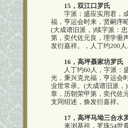
15，双江口罗氏
字派：盛应实用君，成
福，亨运会时来，贤嗣序
(大成谱旧派，)续字派：
第，奕代佐元良，理学垂
发衍嘉祥。，人丁约200人
16，高坪聂家坊罗氏
人丁约60人，字派：盛
光，秉兴克允福，亨运会
业世常录。(大成谱旧派，
章，历朝荣甲第，奕代佐
支同绍述，焕发衍嘉祥。
17，高坪马坳三合水
来浏基祖，罗珠54世裔