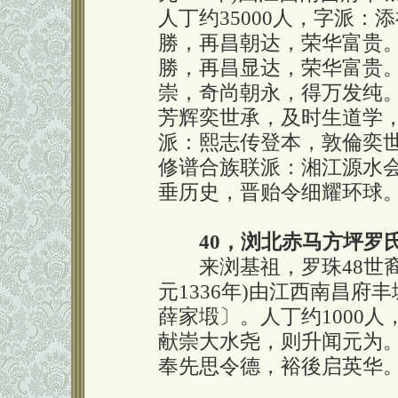
人丁约35000人，字派
勝，再昌朝达，荣华富贵
勝，再昌显达，荣华富贵
崇，奇尚朝永，得万发纯
芳辉奕世承，及时生道学
派：熙志传登本，敦倫奕
修谱合族联派：湘江源水
垂历史，晋贻令细耀环球
40，浏北赤马方坪罗
来浏基祖，罗珠48世裔
元1336年)由江西南昌府
薛家塅〕。人丁约1000
献崇大水尧，则升闻元为
奉先思令德，裕後启英华