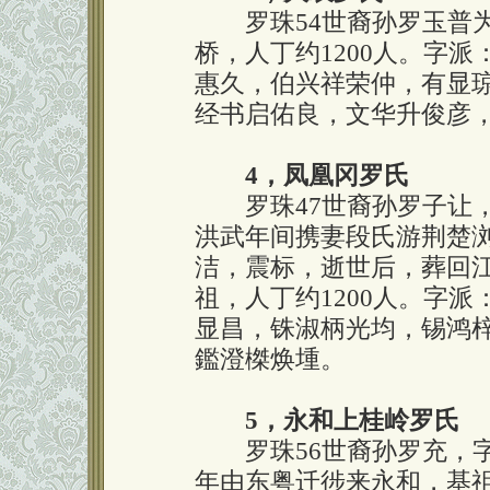
罗珠54世裔孙罗玉普为
桥，人丁约1200人。字
惠久，伯兴祥荣仲，有显
经书启佑良，文华升俊彦
4，凤凰冈罗氏
罗珠47世裔孙罗子让，
洪武年间携妻段氏游荆楚
洁，震标，逝世后，葬回
祖，人丁约1200人。字
显昌，铢淑柄光均，锡鸿
鑑澄榤焕堹。
5，永和上桂岭罗氏
罗珠56世裔孙罗充，字九
年由东粤迁徏来永和，基祖