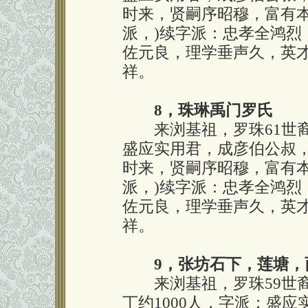
时来，贤嗣序昭穆，富有本
派，)续字派：忠孝全鸿烈
佐元良，理学垂声久，英
祥。
8，珠琳禹门罗氏
来浏基祖，罗珠61世裔
盛应实用君，成彦伯公叔
时来，贤嗣序昭穆，富有本
派，)续字派：忠孝全鸿烈
佐元良，理学垂声久，英
祥。
9，张坊石下，莲塘，
来浏基祖，罗珠59世裔
丁约1000人，字派：盛