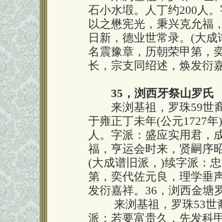
石小水塅。人丁约200人
以之懋宪光，秉兴克允福
日新，德业世常录。(大成
名震豫章，历朝荣甲第，
长，宗支同绍述，焕发衍
35，浏西牙祭山罗氏
来浏基祖，罗珠59世裔
于雍正丁未年(公元1727
人。字派：盛应实用君，
福，亨运会时来，贤嗣序
(大成谱旧派，)续字派：
第，奕代佐元良，理学垂
发衍嘉祥。36，浏西金塘
来浏基祖，罗珠53世裔孙
派：若要富贵久，先发科