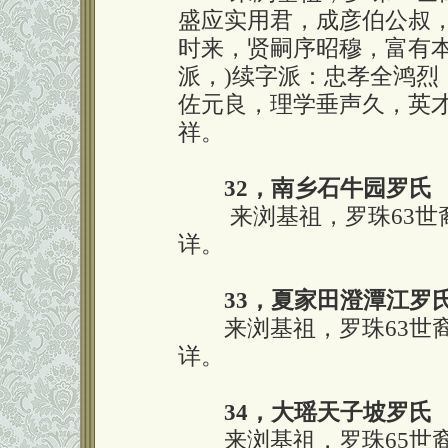
盛应实用君，成彦伯公叔
时来，贤嗣序昭穆，富有本
派，)续字派：忠孝全鸿烈
佐元良，理学垂声久，英
祥。
32，南乡石牛园罗氏
来浏基祖，罗珠63世裔
详。
33，夏家田澄潭江罗
来浏基祖，罗珠63世裔
详。
34，大瑶天子坡罗氏
来浏基祖，罗珠65世裔