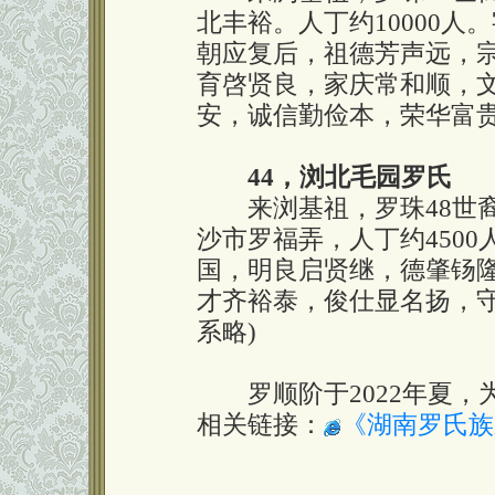
北丰裕。人丁约10000
朝应复后，祖德芳声远，
育啓贤良，家庆常和顺，
安，诚信勤俭本，荣华富
44，浏北毛园罗氏
来浏基祖，罗珠48世裔
沙市罗福弄，人丁约450
国，明良启贤继，德肇钖
才齐裕泰，俊仕显名扬，守
系略)
罗顺阶于2022年夏，为
相关链接：
《湖南罗氏族