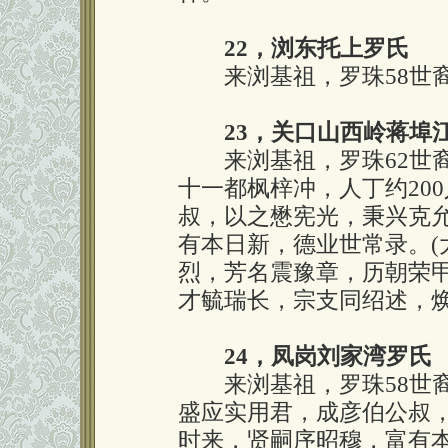
22，浏东托上罗氏
来浏基祖，罗珠58世裔
23，关口山西岭蒋埠
来浏基祖，罗珠62世裔
十一都枫梓冲，人丁约20
叔，以之懋宪光，秉兴克
有本日新，德业世常录。(
烈，芳名震豫章，历朝荣
才毓瑞长，宗支同绍述，
24，凤岗刘家湾罗氏
来浏基祖，罗珠58世裔
盛应实用君，成彦伯公叔
时来，贤嗣序昭穆，富有本