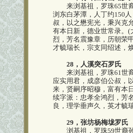
来浏基祖，罗珠65世裔
浏东白茅潭，人丁约150
叔，以之懋宪光，秉兴克
有本日新，德业世常录。(
烈，芳名震豫章，历朝荣
才毓瑞长，宗支同绍述，
28，人溪突石罗氏
来浏基祖，罗珠61世裔
应实用君，成彦伯公叔，
来，贤嗣序昭穆，富有本日
续字派：忠孝全鸿烈，芳
良，理学垂声久，英才毓
29，张坊杨梅垅罗氏
浏基祖，罗珠59世裔孙