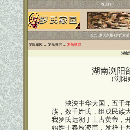
晚上好！
首页
罗氏家族
罗氏家话
罗氏家园
→
罗氏归宗
→
罗氏归宗
湖南
湖南浏阳
（浏阳
泱泱中华大国，五千年
族，数千姓氏，组成民族
我罗氏远溯于上古黄帝，
始姓于春秋凌甫，发祥于