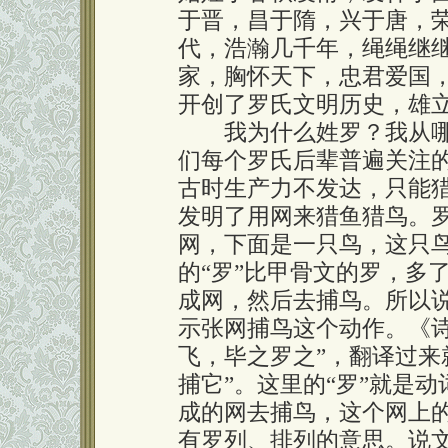
于晋，昌于隋，兴于唐，
代，浩瀚几千年，绳绳继
家，胸怀天下，忠君爱国
开创了罗氏文明历史，雄
我为什么姓罗？我从哪
们每个罗氏后辈普遍关注
古时生产力不发达，只能
发明了用网来猎鱼猎鸟。
网，下面是一只鸟，这只鸟
的“罗”比甲骨文的罗，多
成网，然后去捕鸟。所以
示张网捕鸟这个动作。《诗
飞，毕之罗之”，翻译过来
捕它”。这里的“罗”就是
成的网去捕鸟，这个网上
有罗列、排列的意思。说