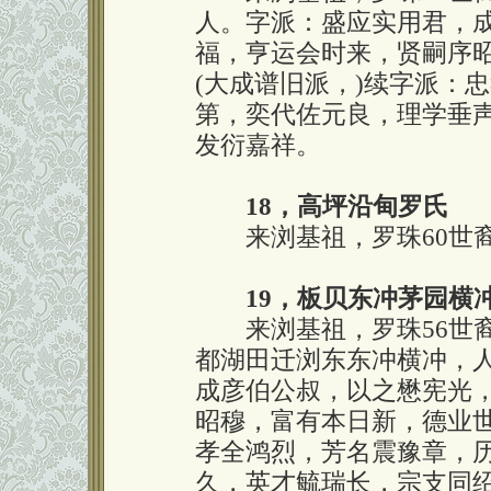
人。字派：盛应实用君，
福，亨运会时来，贤嗣序
(大成谱旧派，)续字派：
第，奕代佐元良，理学垂
发衍嘉祥。
18，高坪沿甸罗氏
来浏基祖，罗珠60世裔
19，板贝东冲茅园横
来浏基祖，罗珠56世裔
都湖田迁浏东东冲横冲，人
成彦伯公叔，以之懋宪光
昭穆，富有本日新，德业世
孝全鸿烈，芳名震豫章，
久，英才毓瑞长，宗支同