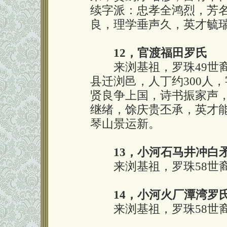
续字派：忠孝全鸿烈，芳
良，理学垂声久，英才毓
12，官渡福田罗氏
来浏基祖，罗珠49世裔
县迁浏邑，人丁约300人
贤良争上国，诗书振家声
继绪，馀庆贵丕承，英才
琴山景运新。
13，小河石马井冲白
来浏基祖，罗珠58世裔
14，小河火厂潭湾罗
来浏基祖，罗珠58世裔