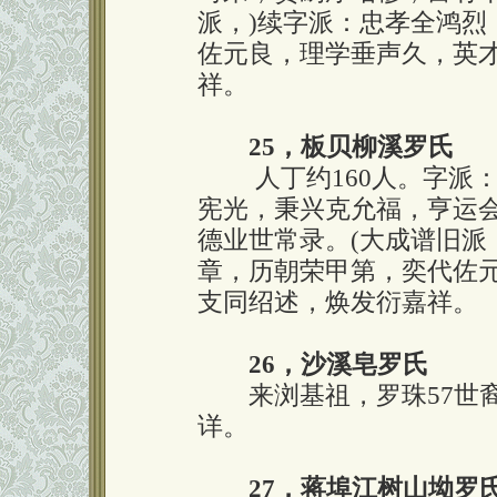
派，)续字派：忠孝全鸿烈
佐元良，理学垂声久，英
祥。
25，板贝柳溪罗氏
人丁约160人。字派：
宪光，秉兴克允福，亨运
德业世常录。(大成谱旧派
章，历朝荣甲第，奕代佐
支同绍述，焕发衍嘉祥。
26，沙溪皂罗氏
来浏基祖，罗珠57世裔
详。
27，蒋埠江树山坳罗