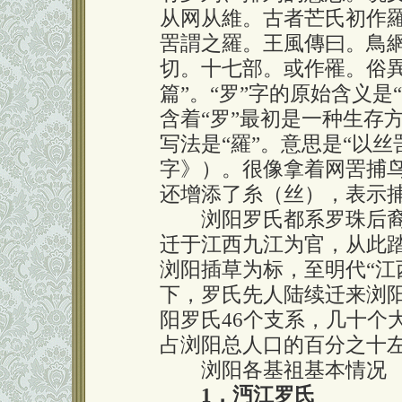
从网从維。古者芒氏初作羅
罟謂之羅。王風傳曰。鳥
切。十七部。或作罹。俗
篇”。“罗”字的原始含义是
含着“罗”最初是一种生存
写法是“羅”。意思是“以
字》）。很像拿着网罟捕
还增添了糸（丝），表示
浏阳罗氏都系罗珠后裔
迁于江西九江为官，从此
浏阳插草为标，至明代“江
下，罗氏先人陆续迁来浏
阳罗氏46个支系，几十个大
占浏阳总人口的百分之十
浏阳各基祖基本情况
1，沔江罗氏