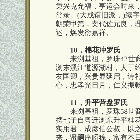
秉兴克允福，亨运会时来
常录。(大成谱旧派，)续
朝荣甲第，奕代佐元良，
述，焕发衍嘉祥。
10，棉花冲罗氏
来浏基祖，罗珠42世裔
浏东溪江道源湖村，人丁约
友国卿，兴贵显延启，诗
心，忠孝光日月，仁义振
11，升平营盘罗氏
来浏基祖，罗珠58世裔孙罗
携七子自粤迁浏东升平桂花
实用君，成彦伯公叔，以
来，贤嗣序昭穆，富有本日