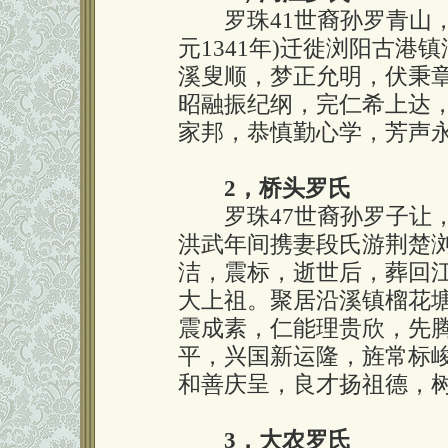
罗珠41世裔孙罗青山，
元1341年)迁徙浏阳古港
溪叟顺，梦正允明，伏秉
昭融振纪纲，完仁希上达
家邦，恭慎勤心学，芳声
2，桥头罗氏
罗珠47世裔孙罗子让，
洪武年间携妻段氏游荆楚
洁，震标，逝世后，葬回
大上祖。聚居沿溪镇榴花塘
震成素，仁能理贵欣，先
平，兴国新运隆，旌常标
和善庆呈，良才扬祖德，
3，大农罗氏