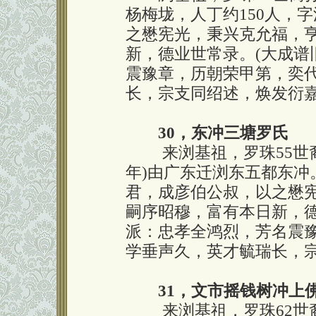
杨梅垅，人丁约150人，
之懋宪光，秉兴克允福，
新，德业世常录。(大成谱
震豫章，历朝荣甲第，奕
长，宗支同绍述，焕发衍
30，东冲三塘罗氏
来浏基祖，罗珠55世裔孙
年)由广东迁浏东五都东冲
君，成彦伯公叔，以之懋
嗣序昭穆，富有本日新，德
派：忠孝全鸿烈，芳名震
学垂声久，英才毓瑞长，
31，文市摇钱树冲上
来浏基祖，罗珠62世裔