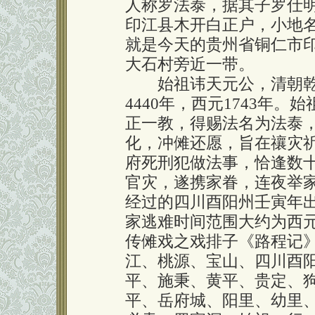
人称罗法泰，据其子罗仕
印江县木开白正户，小地
就是今天的贵州省铜仁市
大石村旁近一带。
始祖讳天元公，清朝乾
4440年，西元1743年
正一教，得赐法名为法泰
化，冲傩还愿，旨在禳灾
府死刑犯做法事，恰逢数
官灾，遂携家眷，连夜举
经过的四川酉阳州壬寅年出
家逃难时间范围大约为西元1
传傩戏之戏排子《路程记
江、桃源、宝山、四川酉
平、施秉、黄平、贵定、
平、岳府城、阳里、幼里