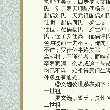
执配偶吴氏，四房罗天文
氏。堂兄罗天顺配偶杨氏
配偶刘氏。天元祖配偶刘
仕明，配偶何氏；罗仕睿
仕位，配偶杨氏；罗仕坤
氏，侄子罗仕高，配偶谭
色购物而一去不回，传闻
不详；罗仕位半路失踪，
高郭村，不详待考；而唯
至罗家洞，余者或途中失
均已不详。始祖得意门生
孙多互有通婚。
③文选公世系表如下
一世祖
罗文选
，曾氏，贵州
二世祖