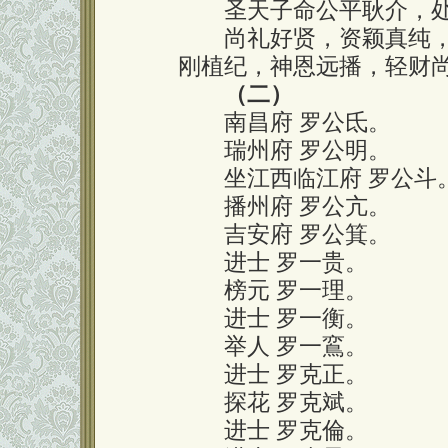
圣天子命公平耿介，处
尚礼好贤，资颖真纯，
刚植纪，神恩远播，轻财
（二）
南昌府 罗公氐。
瑞州府 罗公明。
坐江西临江府 罗公斗
播州府 罗公亢。
吉安府 罗公箕。
进士 罗一贵。
榜元 罗一理。
进士 罗一衡。
举人 罗一鵉。
进士 罗克正。
探花 罗克斌。
进士 罗克倫。