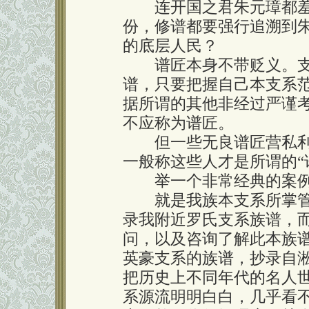
连开国之君朱元璋都羞
份，修谱都要强行追溯到
的底层人民？
谱匠本身不带贬义。支
谱，只要把握自己本支系
据所谓的其他非经过严谨
不应称为谱匠。
但一些无良谱匠营私利
一般称这些人才是所谓的“
举一个非常经典的案
就是我族本支系所掌管
录我附近罗氏支系族谱，
问，以及咨询了解此本族
英豪支系的族谱，抄录自
把历史上不同年代的名人
系源流明明白白，几乎看