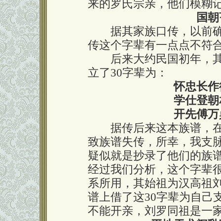
来的罗氏宗亲，他们模糊
国朝
据其家族口传，以前确实
传这个字辈有一点点不符
后来大约民国初年，其
立了30字辈为：
怀忠长作
学仕登朝
开先傅万
据传后来这本族谱，在
致族谱失传，所幸，我支
疑似就是抄录了他们的族谱
经过我们分析，这个字辈
系所用，其始祖为汉高祖
谱上借了这30字辈为自己
不能开亲，刘罗同祖是一