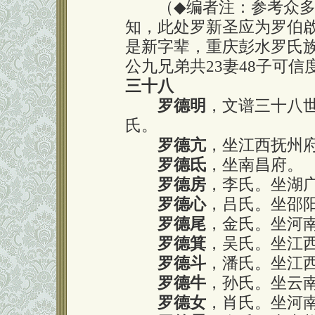
（
◆
编者注：参考众
知，此处罗新圣应为罗伯
是新字辈，重庆彭水罗氏族
公九兄弟共23妻48子可信
三十八
罗德明
，文谱三十八
氏。
罗德亢
，坐江西抚州
罗德氐
，坐南昌府。
罗德房
，李氏。坐湖
罗德心
，吕氏。坐邵
罗德尾
，金氏。坐河
罗德箕
，吴氏。坐江
罗德斗
，潘氏。坐江
罗德牛
，孙氏。坐云
罗德女
，肖氏。坐河