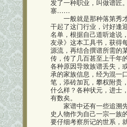
发了一种职业，叫做谱匠
寨……
一般就是那种落第秀才
干起了这门行业，讨好逢
名单，根据自己道听途说
友录》这本工具书，获得
源流，再结合撰谱所需的
传，传了几百甚至上千年
各种原因导致族谱丢失，
承的家族信息，经为混一
笔，添砖加瓦，攀权附贵
什么样？各种状元，进士
有数矣。
家谱中还有一些追溯先
史人物作为自己一宗一族
要仔细考察所记的世系，