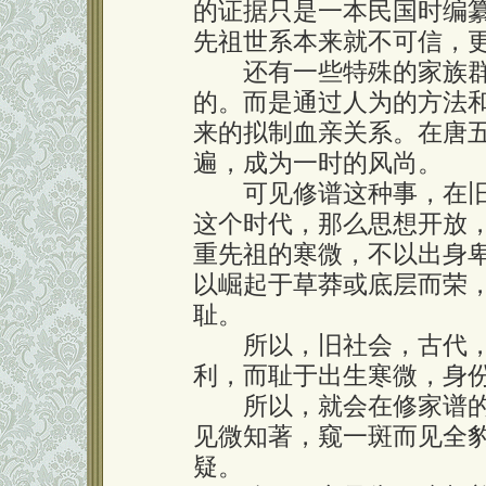
的证据只是一本民国时编
先祖世系本来就不可信，
还有一些特殊的家族群
的。而是通过人为的方法
来的拟制血亲关系。在唐
遍，成为一时的风尚。
可见修谱这种事，在旧
这个时代，那么思想开放
重先祖的寒微，不以出身
以崛起于草莽或底层而荣
耻。
所以，旧社会，古代，
利，而耻于出生寒微，身
所以，就会在修家谱的
见微知著，窥一斑而见全
疑。