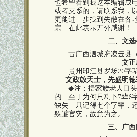
也希望看到我这本编辑成
或者支系的，请联系我，
更能进一步找到失散在各
宗，在此表示万分感谢！
二、文选
古广西泗城府凌云县（
文正
贵州印江县罗场20字辈
文政啟天士，先盛明德
◆
注：据家族老人口头
的，至于为何只剩下7辈6
缺失，只记得七个字辈，
躲避官灾，故意为之。
三、广西