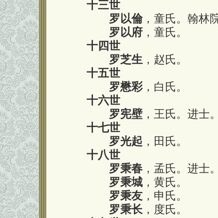
十三世
罗以倫
，童氏。翰林
罗以府
，童氏。
十四世
罗芝生
，赵氏。
十五世
罗懋彩
，白氏。
十六世
罗宪壁
，王氏。进士
十七世
罗光起
，田氏。
十八世
罗秉春
，孟氏。进士
罗秉城
，黄氏。
罗秉友
，申氏。
罗秉长
，度氏。