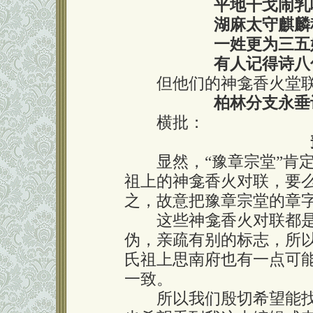
平地干戈闹乳
湖麻太守麒麟
一姓更为三五
有人记得诗八
但他们的神龛香火堂联
柏林分支永垂
横批：
显然，“豫章宗堂”肯定
祖上的神龛香火对联，要
之，故意把豫章宗堂的章字
这些神龛香火对联都是
伪，亲疏有别的标志，所
氏祖上思南府也有一点可
一致。
所以我们殷切希望能找