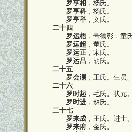
罗亨相
，杨氏。
罗亨科
，杨氏。
罗亨举
，文氏。
二十四
罗运梧
，号德彰，童
罗运超
，董氏。
罗运正
，宋氏。
罗运昌
，胡氏。
二十五
罗会澜
，王氏。生员
二十六
罗时起
，毛氏。状元
罗时进
，赵氏。
二十七
罗来成
，王氏。进士
罗来府
，金氏。