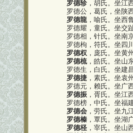
罗德轸
，胡氏。坐江
罗德公，葛氏，坐陕
罗德龍
，喻氏。坐西
罗德耀，童氏。坐交趾
罗德相，针氏。坐南
罗德枸，符氏。坐四
罗德权
，庞氏。坐黄
罗德梳
，皓氏。坐山
罗德生，白氏。坐建昌
罗德捷
，素氏。坐袁
罗德元，赖氏。坐广
罗德振
，胥氏。坐江
罗德榜，中氏。坐福
罗德会
，劳氏。坐九
罗德榛
，覃氏。坐湖
罗德柽
，宰氏。坐山