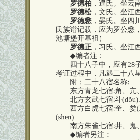
罗德柏
，遑氏。坐云
罗德松
，文氏。坐江
罗德懋
，晏氏。坐四
氏族谱记载，应为罗公懋
池塘堡开基祖）
罗德正
，习氏。坐江
◆
编者注：
四十八子中，应有28子
考证过程中，凡遇二十八
附：二十八宿名称:
东方青龙七宿:角、亢、氐
北方玄武七宿:斗(dǒu
西方白虎七宿:奎、娄(lóu
(shēn)
南方朱雀七宿:井、鬼、柳
◆
编者另注：