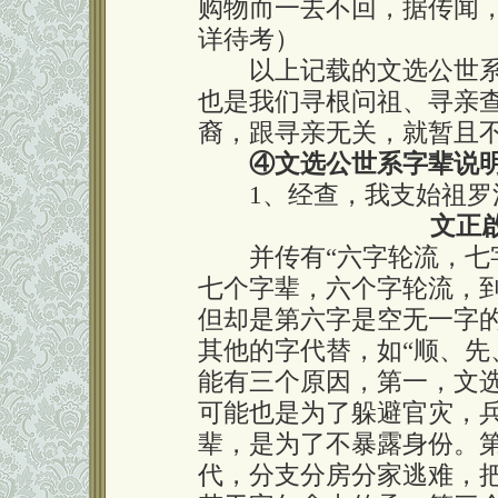
购物而一去不回，据传闻
详待考）
以上记载的文选公世系
也是我们寻根问祖、寻亲
裔，跟寻亲无关，就暂且
④文选公世系字辈说
1、经查，我支始祖罗法
文正
并传有“六字轮流，七字
七个字辈，六个字轮流，
但却是第六字是空无一字
其他的字代替，如“顺、先
能有三个原因，第一，文
可能也是为了躲避官灾，
辈，是为了不暴露身份。
代，分支分房分家逃难，