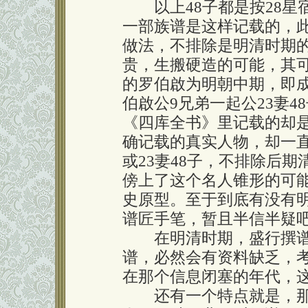
以上48子都是按28星
一部族谱是这样记载的，此
做法，不排除是明清时期
贵，生搬硬造的可能，其
的罗伯啟为明朝中期，即成化
伯啟公9兄弟一起公23妻
《四库全书》里记载的却
确记载的真实人物，却一直
或23妻48子，不排除后
傍上了这个名人锥形的可
史原型。至于到底有没有
谱匠手笔，暂且半信半疑
在明清时期，盛行撰谱
谱，必然会有资料缺乏，
在那个信息闭塞的年代，
还有一个特点就是，那