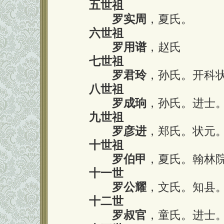
五世祖
罗实周
，夏氏。
六世祖
罗用谱
，赵氏
七世祖
罗君玲
，孙氏。开科
八世祖
罗成珦
，孙氏。进士
九世祖
罗彦进
，郑氏。状元
十世祖
罗伯甲
，夏氏。翰林
十一世
罗公耀
，文氏。知县
十二世
罗叔官
，童氏。进士