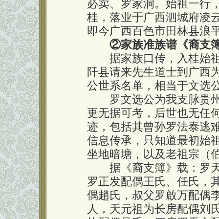
必卖、罗家洞。始祖一行
桂，落业于广西泗城府凌
即今广西百色市田林县浪
②家族准族谱《裔支
据家族口传，入桂始祖罗
阡县请来先生道士到广西
公世系名单，相当于文选
罗文选公为我支脉贵州
更无据可考，后世也无任
迹，包括其曾孙罗法泰逃
信息传承，只知道最初始
坐地暗塘，以及老祖宗（伯
据《裔支簿》载：罗天
罗正发配偶王氏、任氏，
偶趙氏，叔父罗啟万配偶
人，天元祖为长房配偶刘