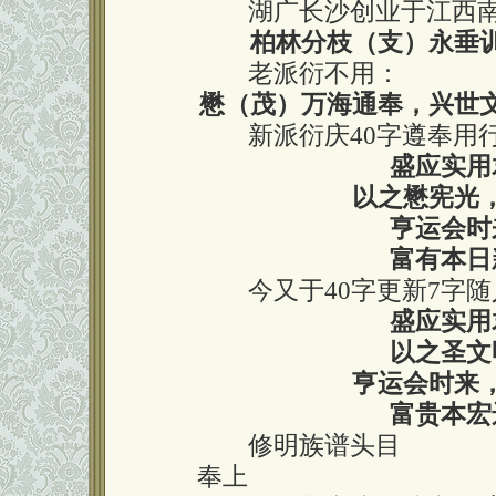
湖广长沙创业于江西南
柏林分枝（支）永垂
老派衍不用：
懋（茂）万海通奉，兴世
新派衍庆40字遵奉用
盛应实用
以之懋宪光
亨运会时
富有本日
今又于40字更新7字随
盛应实用
以之圣文
亨运会时来
富贵本宏
修明族谱头目
奉上