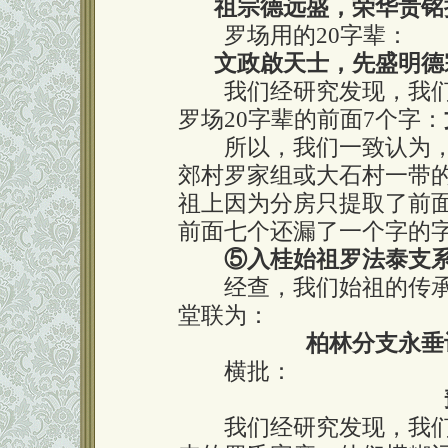
祖宗德远盛，荣华贵铭
罗场用的20字辈：
文政啟天士，先盛明德
我们经研究发现，我们
罗场20字辈的前面7个字：
所以，我们一致认为，
郊村罗家组或大石村一带
祖上因为分房只提取了前
前面七个还漏了一个字的
⑤入桂始祖罗法泰支
经查，我们始祖的传承
堂联为：
柏林分支永垂
横批：
我们经研究发现，我们