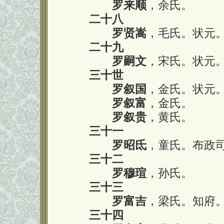
罗来顺
，余氏。
二十八
罗贤嵩
，毛氏。状元
二十九
罗嗣文
，宋氏。状元
三十世
罗叙国
，金氏。状元
罗叙富
，金氏。
罗叙贵
，黄氏。
三十一
罗昭氐
，童氏。布政
三十二
罗穆瑄
，孙氏。
三十三
罗富吉
，梁氏。知府
三十四