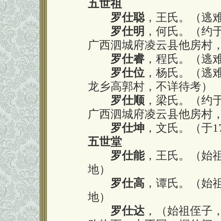
五世祖
罗仕聪
，王氏。（逃
罗仕明
，何氏。（约于
广西泗城府凌云县他房村
罗仕睿
，程氏。（逃
罗仕位
，杨氏。（逃
龙乡高郭村，不详待考）
罗仕顺
，梁氏。（约于
广西泗城府凌云县他房村
罗仕坤
，文氏。（于1
五世堂
罗仕能
，王氏。（始
地）
罗仕高
，谭氏。（始
地）
罗仕达
，（始祖侄子