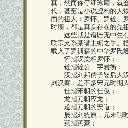
真，然而你仔细琢磨，就
代，甚至是小说虚构的人
面的祖人：罗怀、罗铨、
时期，都是真实存在的先
这些就是谱匠无中生有
联宗支系某谱主编之手。
载入了罗训森的中华罗氏
怀指汉梁相罗怀；
铨指铨公、字君衡；
汉指刘邦孺子婴后人汉卿
刘汉卿，差不多宋元时期人
仕指宋朝的仕俊；
龙指元朝应龙；
道指元朝的安道；
辰指刘统辰，元末明时
英指英豪；