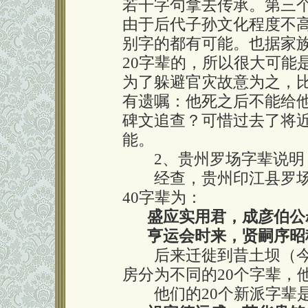
若干字句拿去传承。第三
由于后代子孙文化程度不
别字的都有可能。也据家
20字辈的，所以很大可能
为了躲避官灾故意为之，
有遗嘱：他死之后不能给
碑文追查？可惜过去了将
能。
2、贵州罗场字辈说明
经查，贵州印江县罗场
40字辈为：
盛应实用君，成彦伯公
亨运会时来，贤嗣序昭
后来迁徙到昔土坝（今
房分为不同的20个字辈，
他们的20个新派字辈