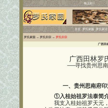
晚上好！
首页
罗氏家族
罗氏家话
罗氏家园
→
罗氏归宗
→
罗氏归宗
广西田
广西田林罗
──寻找贵州思南府
一、贵州思南府印
①入桂始祖罗法泰简
我支入桂始祖罗天元，