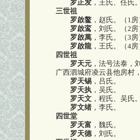
罗正发
，王氏、任氏
三世祖
罗啟鳌
，赵氏。（1房
罗啟鸾
，刘氏。（2
罗啟萬
，李氏。（3房
罗啟龍
，王氏。（4房
四世祖
罗天元
，法号法泰，刘
广西泗城府凌云县他房村
罗天锡
，吕氏。
罗天执
，吴氏。
罗天文
，程氏、吴氏
罗文绪
，李氏。
四世堂
罗天富
，魏氏。
罗天德
，刘氏。