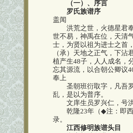
（一）、序言
罗氏族谱序
盖闻
洪荒之世，火德星君奉
世不易，神禹在位，天清
士，为贤以祖为进士之首
（承）天地之正气，下沾
植产生48子，人人成名，
忘其源流，以合朝公卿议4
奉上
圣朝班衍取字，凡吾罗
乱，是以为普序。
文庠生员罗兴仁，号洪
乾隆23年（
◆
注：即西
录。
江西修明族谱头目