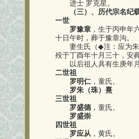
进士 罗克星。
（三）、历代宗名纪
一世
罗豫章
，生于丙申年
十日午时，葬于豫章沟。
妻生氏（
◆
注：应为
殁于丁酉年十月三十，安
以后祖人具有生庚年月
二世祖
罗明仁
，童氏。
罗朱（珠）熹
三世祖
罗盛德
，童氏。
罗盛崇
四世祖
罗应从
，黄氏。