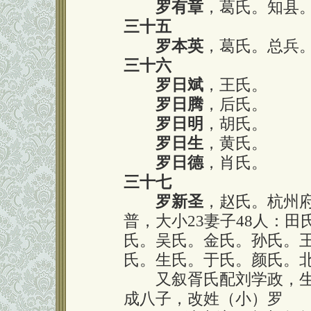
罗有章
，葛氏。知县
三十五
罗本英
，葛氏。总兵
三十六
罗日斌
，王氏。
罗日腾
，后氏。
罗日明
，胡氏。
罗日生
，黄氏。
罗日德
，肖氏。
三十七
罗新圣
，赵氏。杭州
普，大小23妻子48人：
氏。吴氏。金氏。孙氏。
氏。生氏。于氏。颜氏。
又叙胥氏配刘学政，生
成八子，改姓（小）罗